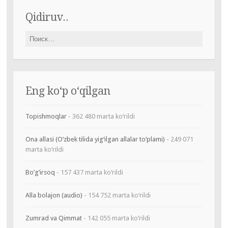
Qidiruv..
Найти:
Eng ko‘p o‘qilgan
Topishmoqlar
- 362 480 marta ko‘rildi
Ona allasi (O‘zbek tilida yig‘ilgan allalar to‘plami)
- 249 071
marta ko‘rildi
Bo’g’irsoq
- 157 437 marta ko‘rildi
Alla bolajon (audio)
- 154 752 marta ko‘rildi
Zumrad va Qimmat
- 142 055 marta ko‘rildi