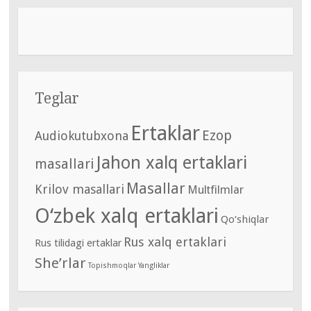
Teglar
Ertaklar
Ezop
Audiokutubxona
Jahon xalq ertaklari
masallari
Masallar
Krilov masallari
Multfilmlar
O‘zbek xalq ertaklari
Qo‘shiqlar
Rus xalq ertaklari
Rus tilidagi ertaklar
She’rlar
Topishmoqlar
Yangliklar