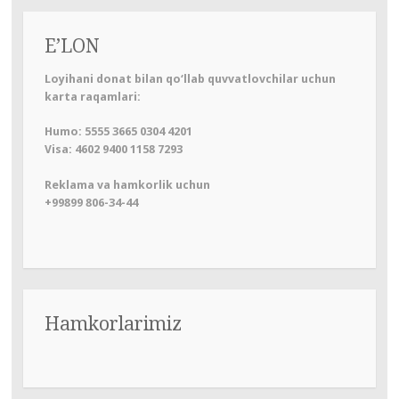
E’LON
Loyihani donat bilan qo‘llab quvvatlovchilar uchun
karta raqamlari:
Humo: 5555 3665 0304 4201
Visa: 4602 9400 1158 7293
Reklama va hamkorlik uchun
+99899 806-34-44
Hamkorlarimiz