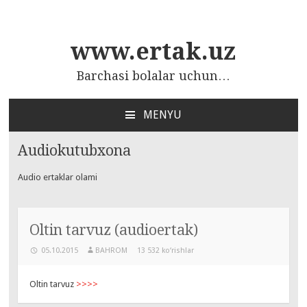
www.ertak.uz
Barchasi bolalar uchun…
MENYU
ПЕРЕЙТИ
К
Audiokutubxona
СОДЕРЖАНИЮ
Audio ertaklar olami
Oltin tarvuz (audioertak)
05.10.2015
BAHROM
13 532 ko‘rishlar
Oltin tarvuz
>>>>