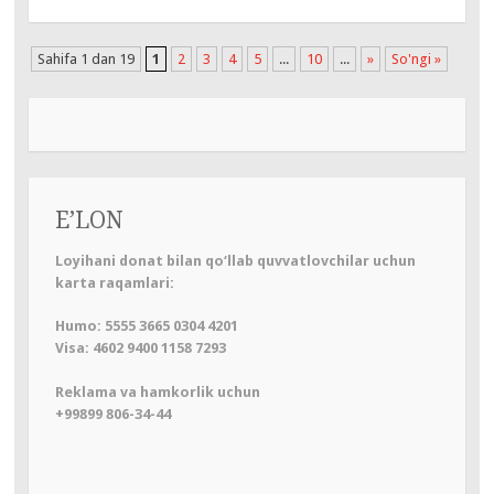
Sahifa 1 dan 19
1
2
3
4
5
...
10
...
»
So'ngi »
E’LON
Loyihani donat bilan qo‘llab quvvatlovchilar uchun
karta raqamlari:
Humo: 5555 3665 0304 4201
Visa: 4602 9400 1158 7293
Reklama va hamkorlik uchun
+99899 806-34-44