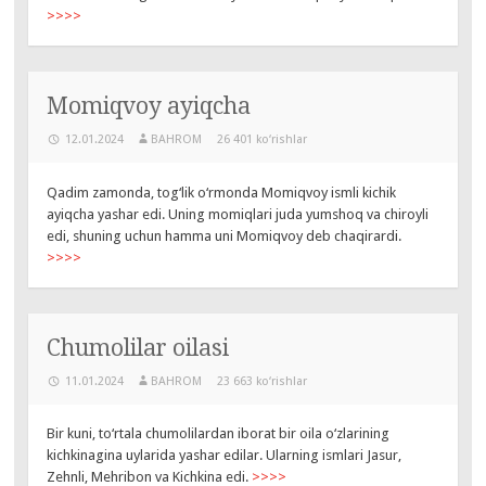
>>>>
Momiqvoy ayiqcha
12.01.2024
BAHROM
26 401 ko‘rishlar
Qadim zamonda, tog‘lik o‘rmonda Momiqvoy ismli kichik
ayiqcha yashar edi. Uning momiqlari juda yumshoq va chiroyli
edi, shuning uchun hamma uni Momiqvoy deb chaqirardi.
>>>>
Chumolilar oilasi
11.01.2024
BAHROM
23 663 ko‘rishlar
Bir kuni, to‘rtala chumolilardan iborat bir oila o‘zlarining
kichkinagina uylarida yashar edilar. Ularning ismlari Jasur,
Zehnli, Mehribon va Kichkina edi.
>>>>