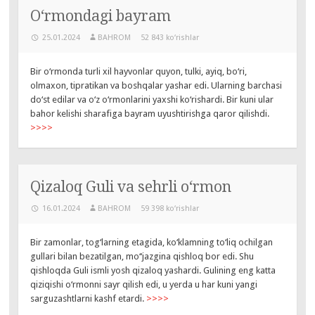
O‘rmondagi bayram
25.01.2024
BAHROM
52 843 ko‘rishlar
Bir o‘rmonda turli xil hayvonlar quyon, tulki, ayiq, bo‘ri,
olmaxon, tipratikan va boshqalar yashar edi. Ularning barchasi
do‘st edilar va o‘z o‘rmonlarini yaxshi ko‘rishardi. Bir kuni ular
bahor kelishi sharafiga bayram uyushtirishga qaror qilishdi.
>>>>
Qizaloq Guli va sehrli o‘rmon
16.01.2024
BAHROM
59 398 ko‘rishlar
Bir zamonlar, tog‘larning etagida, ko‘klamning to‘liq ochilgan
gullari bilan bezatilgan, mo‘‘jazgina qishloq bor edi. Shu
qishloqda Guli ismli yosh qizaloq yashardi. Gulining eng katta
qiziqishi o‘rmonni sayr qilish edi, u yerda u har kuni yangi
sarguzashtlarni kashf etardi.
>>>>