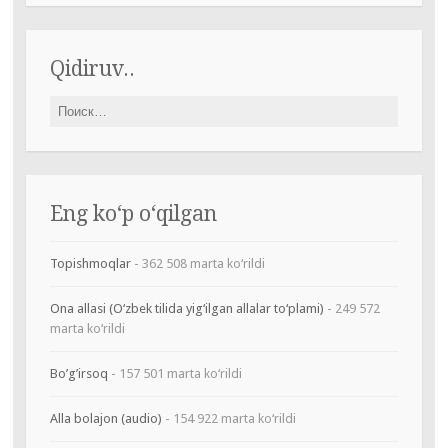
Qidiruv..
Найти:
Eng ko‘p o‘qilgan
Topishmoqlar
- 362 508 marta ko‘rildi
Ona allasi (O‘zbek tilida yig‘ilgan allalar to‘plami)
- 249 572
marta ko‘rildi
Bo’g’irsoq
- 157 501 marta ko‘rildi
Alla bolajon (audio)
- 154 922 marta ko‘rildi