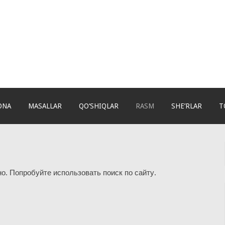
ONA
MASALLAR
QO‘SHIQLAR
RASM
SHE’RLAR
T
о. Попробуйте использовать поиск по сайту.