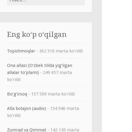
Eng ko‘p o‘qilgan
Topishmoqlar
- 362 510 marta ko‘rildi
Ona allasi (O‘zbek tilida yig‘ilgan
allalar to‘plami)
- 249 657 marta
ko‘rildi
Bo’g’irsoq
- 157 509 marta ko‘rildi
Alla bolajon (audio)
- 154 946 marta
ko‘rildi
Zumrad va Qimmat
- 142 130 marta