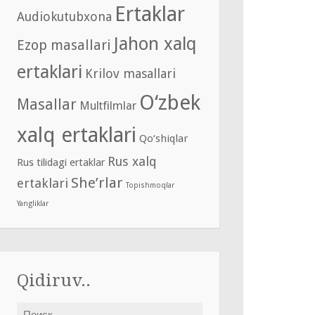
Ertaklar
Audiokutubxona
Jahon xalq
Ezop masallari
ertaklari
Krilov masallari
O‘zbek
Masallar
Multfilmlar
xalq ertaklari
Qo‘shiqlar
Rus xalq
Rus tilidagi ertaklar
She’rlar
ertaklari
Topishmoqlar
Yangliklar
Qidiruv..
Найти: