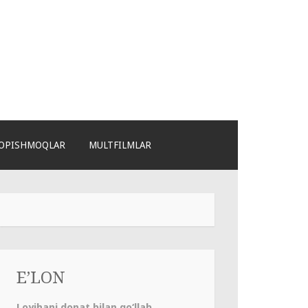
OPISHMOQLAR
MULTFILMLAR
E’LON
Loyihani donat bilan qo‘llab