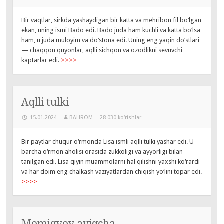
Bir vaqtlar, sirkda yashaydigan bir katta va mehribon fil bo‘lgan
ekan, uning ismi Bado edi. Bado juda ham kuchli va katta bo‘lsa
ham, u juda muloyim va do‘stona edi. Uning eng yaqin do‘stlari
— chaqqon quyonlar, aqlli sichqon va ozodlikni sevuvchi
kaptarlar edi.
>>>>
Aqlli tulki
15.01.2024
BAHROM
28 030 ko‘rishlar
Bir paytlar chuqur o‘rmonda
Lisa
ismli aqlli tulki yashar edi. U
barcha o‘rmon aholisi orasida zukkoligi va ayyorligi bilan
tanilgan edi.
Lisa
qiyin muammolarni hal qilishni yaxshi ko‘rardi
va har doim eng chalkash vaziyatlardan chiqish yo‘lini topar edi.
>>>>
Momiqvoy ayiqcha