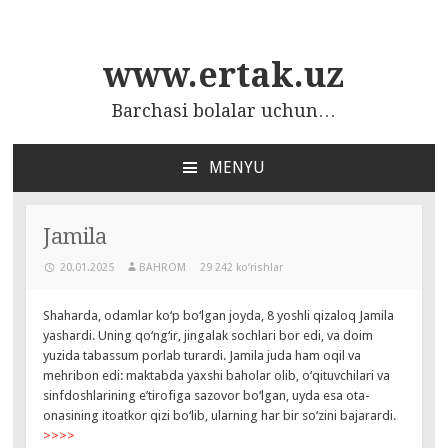
www.ertak.uz
Barchasi bolalar uchun…
MENYU
ПЕРЕЙТИ
К
СОДЕРЖАНИЮ
Jamila
20.01.2025
BAHROM
29 242 ko‘rishlar
Shaharda, odamlar ko‘p bo‘lgan joyda, 8 yoshli qizaloq Jamila
yashardi. Uning qo‘ng‘ir, jingalak sochlari bor edi, va doim
yuzida tabassum porlab turardi. Jamila juda ham oqil va
mehribon edi: maktabda yaxshi baholar olib, o‘qituvchilari va
sinfdoshlarining e’tirofiga sazovor bo‘lgan, uyda esa ota-
onasining itoatkor qizi bo‘lib, ularning har bir so‘zini bajarardi.
>>>>