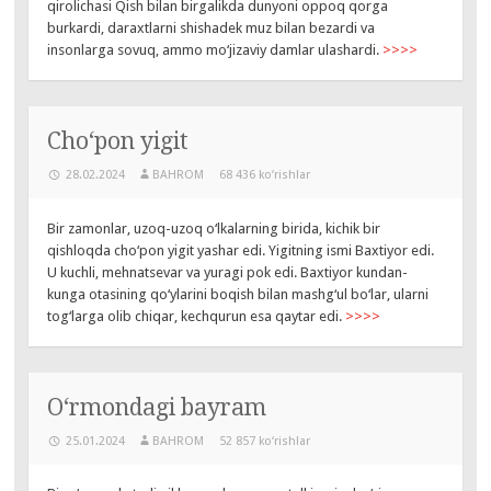
qirolichasi Qish bilan birgalikda dunyoni oppoq qorga
burkardi, daraxtlarni shishadek muz bilan bezardi va
insonlarga sovuq, ammo mo‘jizaviy damlar ulashardi.
>>>>
Cho‘pon yigit
28.02.2024
BAHROM
68 436 ko‘rishlar
Bir zamonlar, uzoq-uzoq o‘lkalarning birida, kichik bir
qishloqda cho‘pon yigit yashar edi. Yigitning ismi Baxtiyor edi.
U kuchli, mehnatsevar va yuragi pok edi. Baxtiyor kundan-
kunga otasining qo‘ylarini boqish bilan mashg‘ul bo‘lar, ularni
tog‘larga olib chiqar, kechqurun esa qaytar edi.
>>>>
O‘rmondagi bayram
25.01.2024
BAHROM
52 857 ko‘rishlar