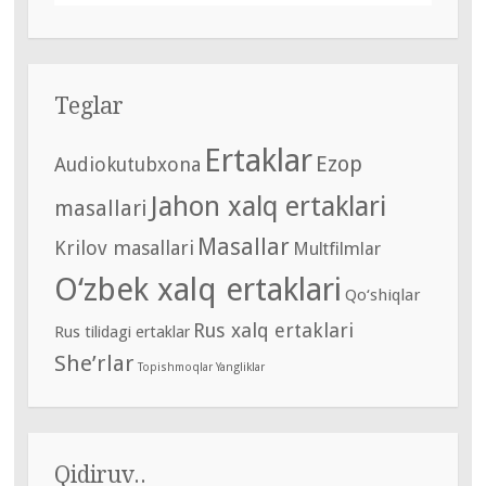
Teglar
Ertaklar
Ezop
Audiokutubxona
Jahon xalq ertaklari
masallari
Masallar
Krilov masallari
Multfilmlar
O‘zbek xalq ertaklari
Qo‘shiqlar
Rus xalq ertaklari
Rus tilidagi ertaklar
She’rlar
Topishmoqlar
Yangliklar
Qidiruv..