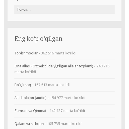
Найти:
Eng ko‘p o‘qilgan
Topishmoqlar
- 362 516 marta ko‘rildi
Ona allasi (O‘zbek tilida yig‘ilgan allalar to‘plami)
- 249 718
marta ko‘rildi
Bo’g’irsoq
- 157 513 marta ko‘rildi
Alla bolajon (audio)
- 154 977 marta ko‘rildi
Zumrad va Qimmat
- 142 137 marta ko‘rildi
Qalam va sichqon
- 105 735 marta ko‘rildi