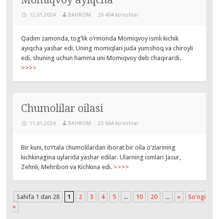
12.01.2024
BAHROM
26 404 ko‘rishlar
Qadim zamonda, tog‘lik o‘rmonda Momiqvoy ismli kichik
ayiqcha yashar edi. Uning momiqlari juda yumshoq va chiroyli
edi, shuning uchun hamma uni Momiqvoy deb chaqirardi.
>>>>
Chumolilar oilasi
11.01.2024
BAHROM
23 664 ko‘rishlar
Bir kuni, to‘rtala chumolilardan iborat bir oila o‘zlarining
kichkinagina uylarida yashar edilar. Ularning ismlari Jasur,
Zehnli, Mehribon va Kichkina edi.
>>>>
Sahifa 1 dan 28
1
2
3
4
5
...
10
20
...
»
So'ngi
»