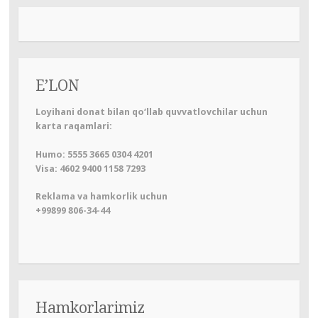
E’LON
Loyihani donat bilan qo‘llab quvvatlovchilar uchun
karta raqamlari:
Humo: 5555 3665 0304 4201
Visa: 4602 9400 1158 7293
Reklama va hamkorlik uchun
+99899 806-34-44
Hamkorlarimiz