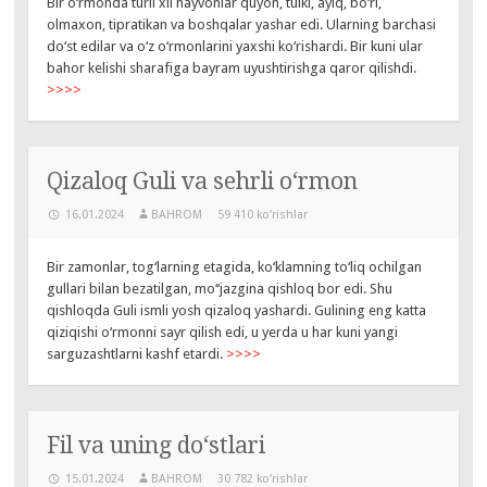
Bir o‘rmonda turli xil hayvonlar quyon, tulki, ayiq, bo‘ri,
olmaxon, tipratikan va boshqalar yashar edi. Ularning barchasi
do‘st edilar va o‘z o‘rmonlarini yaxshi ko‘rishardi. Bir kuni ular
bahor kelishi sharafiga bayram uyushtirishga qaror qilishdi.
>>>>
Qizaloq Guli va sehrli o‘rmon
16.01.2024
BAHROM
59 410 ko‘rishlar
Bir zamonlar, tog‘larning etagida, ko‘klamning to‘liq ochilgan
gullari bilan bezatilgan, mo‘‘jazgina qishloq bor edi. Shu
qishloqda Guli ismli yosh qizaloq yashardi. Gulining eng katta
qiziqishi o‘rmonni sayr qilish edi, u yerda u har kuni yangi
sarguzashtlarni kashf etardi.
>>>>
Fil va uning do‘stlari
15.01.2024
BAHROM
30 782 ko‘rishlar