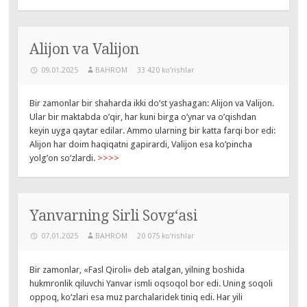
Alijon va Valijon
09.01.2025
BAHROM
33 420 ko‘rishlar
Bir zamonlar bir shaharda ikki do’st yashagan: Alijon va Valijon.
Ular bir maktabda o’qir, har kuni birga o’ynar va o’qishdan
keyin uyga qaytar edilar. Ammo ularning bir katta farqi bor edi:
Alijon har doim haqiqatni gapirardi, Valijon esa ko’pincha
yolg’on so’zlardi.
>>>>
Yanvarning Sirli Sovg‘asi
07.01.2025
BAHROM
20 075 ko‘rishlar
Bir zamonlar, «Fasl Qiroli» deb atalgan, yilning boshida
hukmronlik qiluvchi Yanvar ismli oqsoqol bor edi. Uning soqoli
oppoq, ko‘zlari esa muz parchalaridek tiniq edi. Har yili