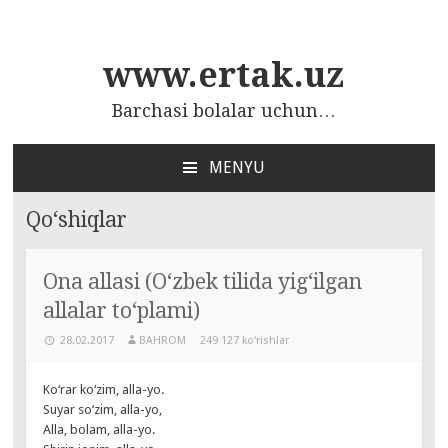
www.ertak.uz
Barchasi bolalar uchun…
MENYU
ПЕРЕЙТИ
К
Qo‘shiqlar
СОДЕРЖАНИЮ
Ona allasi (O‘zbek tilida yig‘ilgan
allalar to‘plami)
28.02.2017
BAHROM
249 127 ko‘rishlar
Ko‘rar ko‘zim, alla-yo.
Suyar so‘zim, alla-yo,
Alla, bolam, alla-yo.