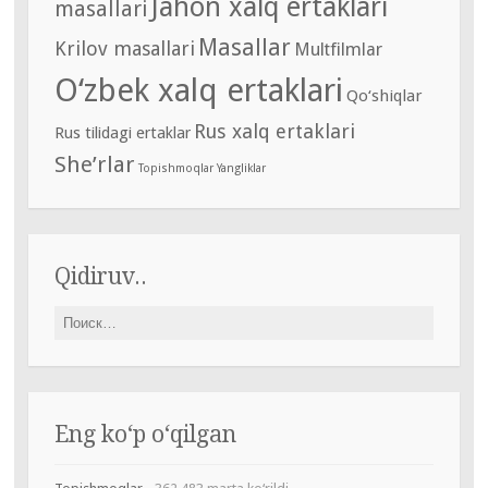
Jahon xalq ertaklari
masallari
Masallar
Krilov masallari
Multfilmlar
O‘zbek xalq ertaklari
Qo‘shiqlar
Rus xalq ertaklari
Rus tilidagi ertaklar
She’rlar
Topishmoqlar
Yangliklar
Qidiruv..
Найти:
Eng ko‘p o‘qilgan