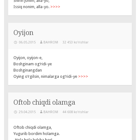
Shirin jonim, alla-yo,
Issiq nonim, alla-yo.
>>>>
Oyijon
06.05.2015
BAHROM
32 453 ko‘rishlar
Oyijon, oyijon-e,
Boshginam og‘ridi-ye
Boshginangdan
Oying o‘rgilsin, nimalarga og‘ridi-ye
>>>>
Oftob chiqdi olamga
29.04.2015
BAHROM
44 608 ko‘rishlar
Oftob chiqdi olamga,
Yugurib bordim holamga.
-Hola,hola kulcha ber!