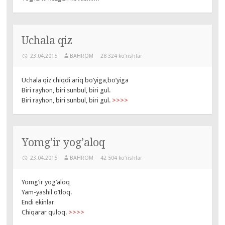
Uchala qiz
23.04.2015
BAHROM
28 324 ko‘rishlar
Uchala qiz chiqdi ariq bo’yiga,bo’yiga
Biri rayhon, biri sunbul, biri gul.
Biri rayhon, biri sunbul, biri gul.
>>>>
Yomg’ir yog’aloq
23.04.2015
BAHROM
42 504 ko‘rishlar
Yomg’ir yog’aloq
Yam-yashil o’tloq.
Endi ekinlar
Chiqarar quloq.
>>>>