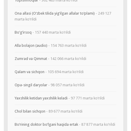
Topishmoqlar
- 362 483 marta ko‘rildi
Ona allasi (O‘zbek tilida yig‘ilgan allalar to‘plami)
- 249 127
marta ko‘rildi
Bo’g’irsoq
- 157 440 marta ko‘rildi
Alla bolajon (audio)
- 154 763 marta ko‘rildi
Zumrad va Qimmat
- 142 066 marta ko‘rildi
Qalam va sichqon
- 105 694 marta ko‘rildi
Opa-singil daryolar
- 98 057 marta ko‘rildi
Yaxshilik ketidan yaxshilik keladi
- 97 771 marta ko‘rildi
Chol bilan sichqon
- 89 677 marta ko‘rildi
Bo‘rining doktor bo‘lgani haqida ertak
- 87 877 marta ko‘rildi