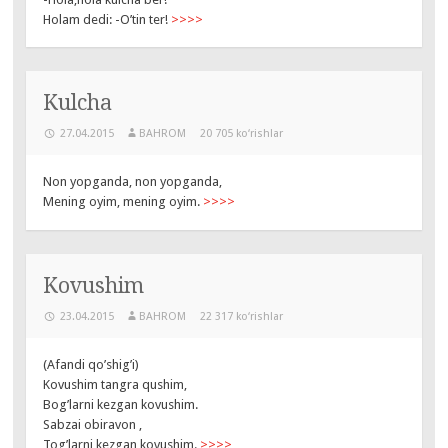
Holam dedi: -O’tin ter!
>>>>
Kulcha
27.04.2015
BAHROM
20 705 ko‘rishlar
Non yopganda, non yopganda,
Mening oyim, mening oyim.
>>>>
Kovushim
23.04.2015
BAHROM
22 317 ko‘rishlar
(Afandi qo’shig’i)
Kovushim tangra qushim,
Bog’larni kezgan kovushim.
Sabzai obiravon ,
Tog’larni kezgan kovushim.
>>>>