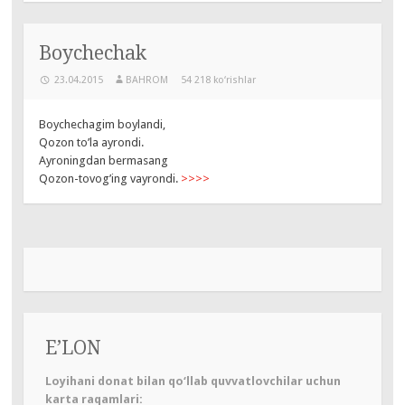
Boychechak
23.04.2015
BAHROM
54 218 ko‘rishlar
Boychechagim boylandi,
Qozon to’la ayrondi.
Ayroningdan bermasang
Qozon-tovog’ing vayrondi.
>>>>
E’LON
Loyihani donat bilan qo‘llab quvvatlovchilar uchun
karta raqamlari: