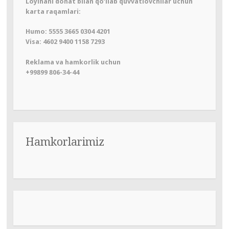
Loyihani donat bilan qo‘llab quvvatlovchilar uchun
karta raqamlari:
Humo: 5555 3665 0304 4201
Visa: 4602 9400 1158 7293
Reklama va hamkorlik uchun
+99899 806-34-44
Hamkorlarimiz