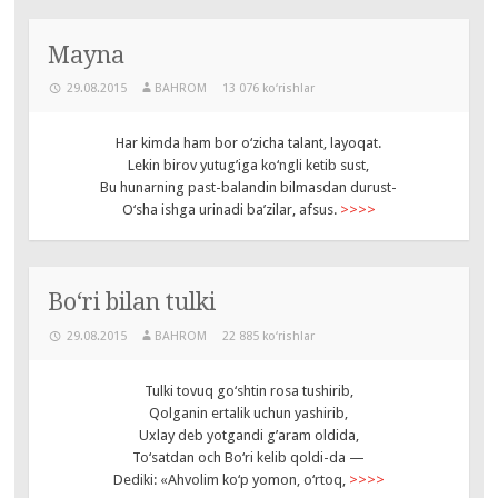
Mayna
29.08.2015
BAHROM
13 076 ko‘rishlar
Har kimda ham bor o‘zicha talant, layoqat.
Lekin birov yutug’iga ko‘ngli ketib sust,
Bu hunarning past-balandin bilmasdan durust-
O‘sha ishga urinadi ba’zilar, afsus.
>>>>
Bo‘ri bilan tulki
29.08.2015
BAHROM
22 885 ko‘rishlar
Tulki tovuq go‘shtin rosa tushirib,
Qolganin ertalik uchun yashirib,
Uxlay deb yotgandi g’aram oldida,
To‘satdan och Bo‘ri kelib qoldi-da —
Dediki: «Ahvolim ko‘p yomon, o‘rtoq,
>>>>