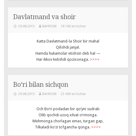
Davlatmand va shoir
29.08.2015
BAHROM
18 106 ko‘rishlar
Katta Davlatmand-la Shoir bir mahal
Qilishdi janjal.
Hamda hukamolar etishsin deb hal —
Har ikkov kelishdi qozixonaga.
>>>>
Bo‘ri bilan sichqon
29.08.2015
BAHROM
23 400 ko‘rishlar
Och Bo‘ri podadan bir qo‘yni sudrab
Olib qochdi uzoq xilvat o‘rmonga.
Mehmonga chorlagan emas, turgan gap,
Tilkaladi ko‘zi to‘lgancha qonga.
>>>>