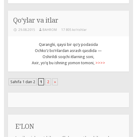
Qo‘ylar va itlar
29.08.2015
BAHROM
17 805 ko‘rishlar
Qarangki, qaysi bir qo‘y podasida
Ochko‘z bo‘rilardan asrash qasdida —
Oshirildi soqchi itlarning soni,
Axir, yo‘q bu ishning yomon tomoni,
>>>>
Sahifa 1 dan 2
1
2
»
E’LON