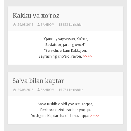
Kakku va xo‘roz
29.08.2015
BAHROM
18 813 ko‘rishlar
“Qanday sayraysan, Xo‘roz,
Savlatdor, jarang ovoz!”
“Sen-chi, erkam Kakkujon,
Sayrashing cho‘ziq, ravon,
>>>>
Sa’va bilan kaptar
29.08.2015
BAHROM
15 781 ko‘rishlar
Sa’va tushib qoldi yovuz tuzoqqa,
Bechora o‘zini urar har yoqqa.
Yoshgina Kaptarcha oldi mazaqqa:
>>>>