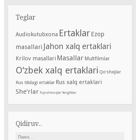
Teglar
Ertaklar
Ezop
Audiokutubxona
Jahon xalq ertaklari
masallari
Masallar
Krilov masallari
Multfilmlar
O‘zbek xalq ertaklari
Qo‘shiqlar
Rus xalq ertaklari
Rus tilidagi ertaklar
She’rlar
Topishmoqlar
Yangliklar
Qidiruv..
Найти: