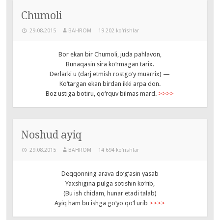
Chumoli
29.08.2015
BAHROM
19 202 ko‘rishlar
Bor ekan bir Chumoli, juda pahlavon,
Bunaqasin sira ko‘rmagan tarix.
Derlarki u (darj etmish rostgo‘y muarrix) —
Ko‘targan ekan birdan ikki arpa don.
Boz ustiga botiru, qo‘rquv bilmas mard.
>>>>
Noshud ayiq
29.08.2015
BAHROM
14 694 ko‘rishlar
Deqqonning arava do‘g‘asin yasab
Yaxshigina pulga sotishin ko‘rib,
(Bu ish chidam, hunar etadi talab)
Ayiq ham bu ishga go‘yo qo‘l urib
>>>>