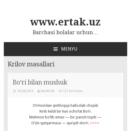
www.ertak.uz
Barchasi bolalar uchun…
MENYU
ПЕРЕЙТИ
К
Krilov masallari
СОДЕРЖАНИЮ
Bo‘ri bilan mushuk
29.08.2015
BAHROM
36 121 ko‘rishlar
O‘rmondan qishloqqa halloslab chopib
Kirib keldi bir kun ochofat Bo‘ri.
Mehmon bo‘lib emas — bir panoh topib —
O‘zin qutqarmasa — quriydi sho‘ri.
>>>>