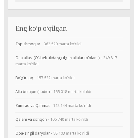
Eng ko‘p o‘qilgan
Topishmoqlar
- 362 520 marta ko‘rildi
Ona allasi (O‘zbek tilida yig‘ilgan allalar to‘plami)
- 249 817
marta ko‘rildi
Bo’g’irsoq
- 157 522 marta ko‘rildi
Alla bolajon (audio)
- 155 018 marta ko‘rildi
Zumrad va Qimmat
- 142 144 marta ko‘rildi
Qalam va sichqon
- 105 740 marta ko‘rildi
Opa-singil daryolar
- 98 103 marta ko‘rildi