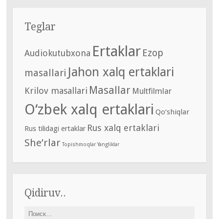
Teglar
Ertaklar
Ezop
Audiokutubxona
Jahon xalq ertaklari
masallari
Masallar
Krilov masallari
Multfilmlar
O‘zbek xalq ertaklari
Qo‘shiqlar
Rus xalq ertaklari
Rus tilidagi ertaklar
She’rlar
Topishmoqlar
Yangliklar
Qidiruv..
Найти: