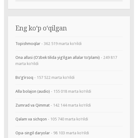
Eng ko‘p o‘qilgan
Topishmoqlar
- 362 519 marta ko‘rildi
Ona allasi (O‘zbek tilida yig‘ilgan allalar to‘plami)
- 249 817
marta ko‘rildi
Bo’g’irsoq
- 157 522 marta ko‘rildi
Alla bolajon (audio)
- 155 018 marta ko‘rildi
Zumrad va Qimmat
- 142 144 marta ko‘rildi
Qalam va sichqon
- 105 740 marta ko‘rildi
Opa-singil daryolar
- 98 103 marta ko‘rildi