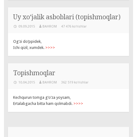
Uy xo‘jalik asboblari (topishmoqlar)
09.09.2015
BAHROM
47 476 ko‘rishlar
Og‘zi do‘ppidek,
Ichi qizil, xumdek.
>>>>
Topishmoqlar
10.04.2015
BAHROM
362 519 ko‘rishlar
Kechqurun tomga g‘o’za yoysam,
Ertalabgacha bitta ham qolmabdi.
>>>>