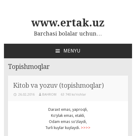
www.ertak.uz
Barchasi bolalar uchun…
MENYU
ПЕРЕЙТИ
К
Topishmoqlar
СОДЕРЖАНИЮ
Kitob va yozuv (topishmoqlar)
26.02.2016
BAHROM
63 740 ko‘rishlar
Daraxt emas, yaproqli,
Ko‘ylak emas, etakli,
Odam emas so‘zlaydi,
Turli kuylar kuylaydi.
>>>>