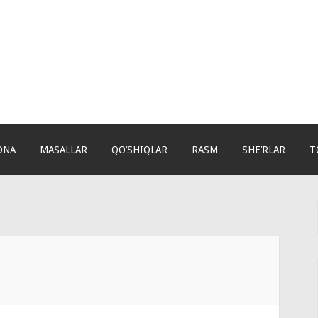
ONA
MASALLAR
QO‘SHIQLAR
RASM
SHE’RLAR
T