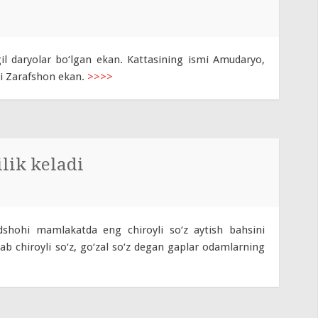
gil daryolar bo‘lgan ekan. Kattasining ismi Amudaryo,
mi Zarafshon ekan.
>>>>
lik keladi
shohi mamlakatda eng chiroyli so‘z aytish bahsini
ab chiroyli so‘z, go‘zal so‘z degan gaplar odamlarning