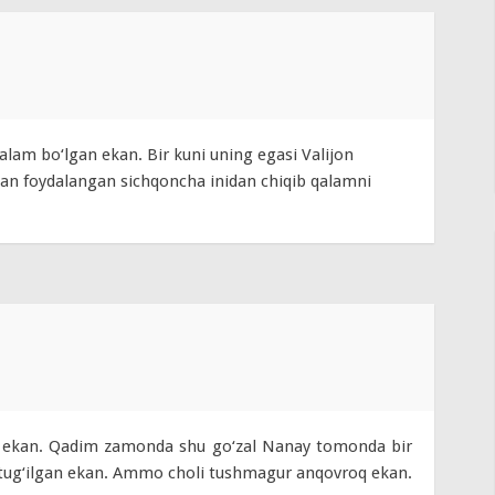
qalam bo‘lgan ekan. Bir kuni uning egasi Valijon
ytdan foydalangan sichqoncha inidan chiqib qalamni
‘q ekan. Qadim zamonda shu go‘zal Nanay tomonda bir
 tug‘ilgan ekan. Ammo choli tushmagur anqovroq ekan.