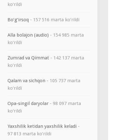
ko‘rildi
Bo’g’irsoq
- 157 516 marta ko‘rildi
Alla bolajon (audio)
- 154 985 marta
ko‘rildi
Zumrad va Qimmat
- 142 137 marta
ko‘rildi
Qalam va sichqon
- 105 737 marta
ko‘rildi
Opa-singil daryolar
- 98 097 marta
ko‘rildi
Yaxshilik ketidan yaxshilik keladi
-
97 813 marta ko‘rildi