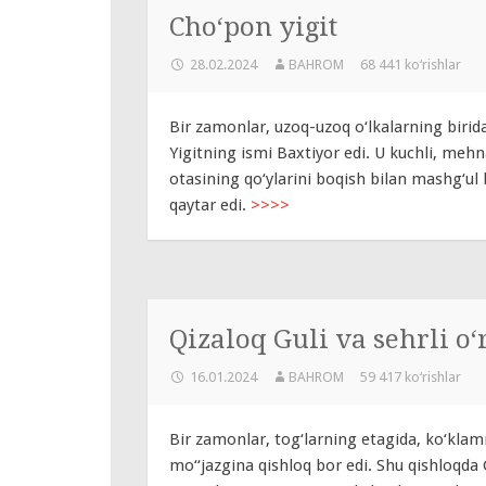
Cho‘pon yigit
28.02.2024
BAHROM
68 441 ko‘rishlar
Bir zamonlar, uzoq-uzoq o‘lkalarning birida
Yigitning ismi Baxtiyor edi. U kuchli, meh
otasining qo‘ylarini boqish bilan mashg‘ul b
qaytar edi.
>>>>
Qizaloq Guli va sehrli o
16.01.2024
BAHROM
59 417 ko‘rishlar
Bir zamonlar, tog‘larning etagida, ko‘klamn
mo‘‘jazgina qishloq bor edi. Shu qishloqda 