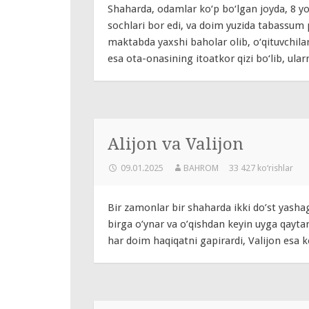
Shaharda, odamlar ko‘p bo‘lgan joyda, 8 yos
sochlari bor edi, va doim yuzida tabassum 
maktabda yaxshi baholar olib, o‘qituvchilar
esa ota-onasining itoatkor qizi bo‘lib, ular
Alijon va Valijon
09.01.2025
BAHROM
33 427 ko‘rishlar
Bir zamonlar bir shaharda ikki do’st yashag
birga o’ynar va o’qishdan keyin uyga qaytar
har doim haqiqatni gapirardi, Valijon esa k