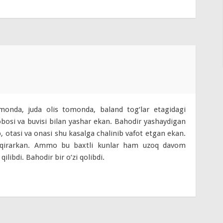
onda, juda olis tomonda, baland tog‘lar etagidagi
obosi va buvisi bilan yashar ekan. Bahodir yashaydigan
, otasi va onasi shu kasalga chalinib vafot etgan ekan.
haqirarkan. Ammo bu baxtli kunlar ham uzoq davom
ilibdi. Bahodir bir o‘zi qolibdi.