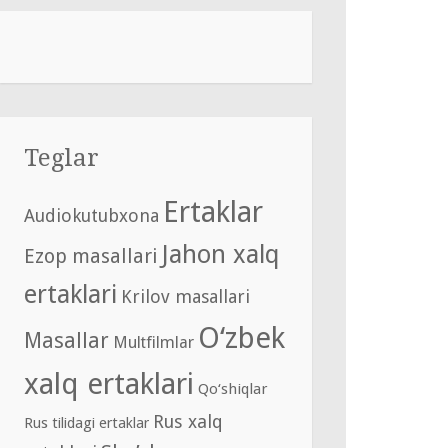
Teglar
Ertaklar
Audiokutubxona
Jahon xalq
Ezop masallari
ertaklari
Krilov masallari
O‘zbek
Masallar
Multfilmlar
xalq ertaklari
Qo‘shiqlar
Rus xalq
Rus tilidagi ertaklar