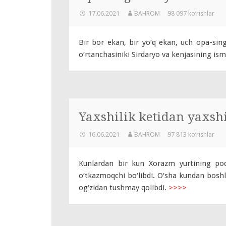
17.06.2021
BAHROM
98 097 ko‘rishlar
Bir bor ekan, bir yo‘q ekan, uch opa-sin
o‘rtanchasiniki Sirdaryo va kenjasining is
Yaxshilik ketidan yaxshi
16.06.2021
BAHROM
97 813 ko‘rishlar
Kunlardan bir kun Xorazm yurtining pod
o‘tkazmoqchi bo‘libdi. O‘sha kundan boshl
og‘zidan tushmay qolibdi.
>>>>