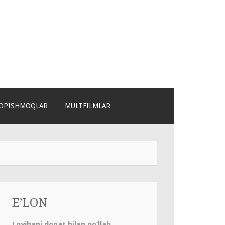
OPISHMOQLAR
MULTFILMLAR
E’LON
Loyihani donat bilan qo‘llab