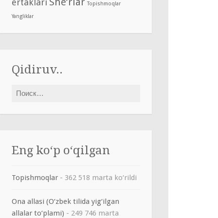
She’rlar
ertaklari
Topishmoqlar
Yangliklar
Qidiruv..
Найти:
Eng ko‘p o‘qilgan
Topishmoqlar
- 362 518 marta ko‘rildi
Ona allasi (O‘zbek tilida yig‘ilgan
allalar to‘plami)
- 249 746 marta