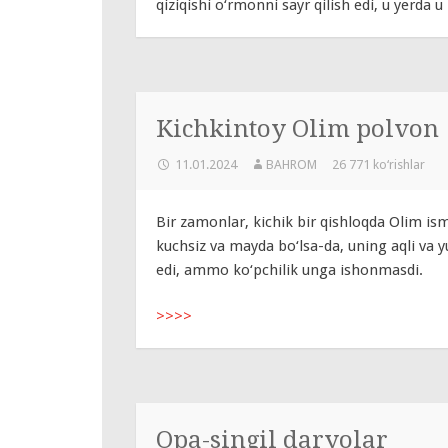
qiziqishi o‘rmonni sayr qilish edi, u yerda 
Kichkintoy Olim polvon
11.01.2024
BAHROM
26 771 ko‘rishlar
Bir zamonlar, kichik bir qishloqda Olim ism
kuchsiz va mayda bo‘lsa-da, uning aqli va y
edi, ammo ko‘pchilik unga ishonmasdi.
>>>>
Opa-singil daryolar