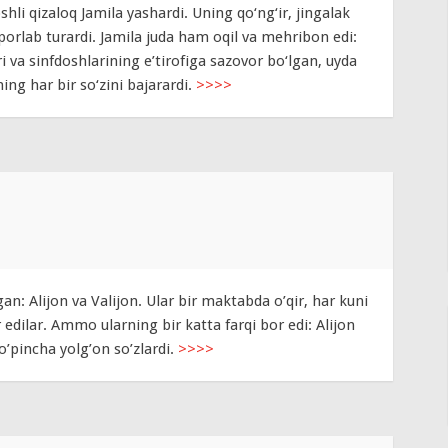
hli qizaloq Jamila yashardi. Uning qo‘ng‘ir, jingalak
porlab turardi. Jamila juda ham oqil va mehribon edi:
i va sinfdoshlarining e’tirofiga sazovor bo‘lgan, uyda
ning har bir so‘zini bajarardi.
>>>>
an: Alijon va Valijon. Ular bir maktabda o’qir, har kuni
 edilar. Ammo ularning bir katta farqi bor edi: Alijon
o’pincha yolg’on so’zlardi.
>>>>