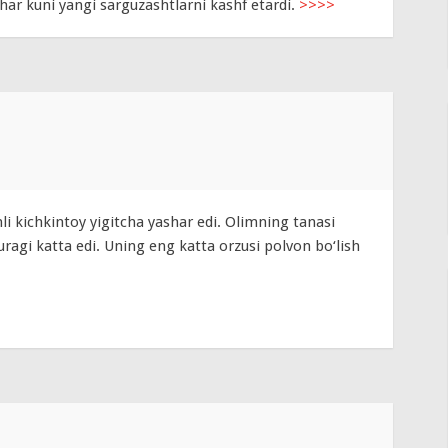
u har kuni yangi sarguzashtlarni kashf etardi.
>>>>
li kichkintoy yigitcha yashar edi. Olimning tanasi
uragi katta edi. Uning eng katta orzusi polvon bo‘lish