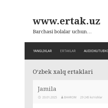
www.ertak.uz
Barchasi bolalar uchun…
ПЕРЕЙТИ
YANGLIKLAR
ERTAKLAR
AUDIOKUTUBX
К
СОДЕРЖАНИЮ
O‘zbek xalq ertaklari
Jamila
20.01.2025
BAHROM
29 245 ko‘rishlar