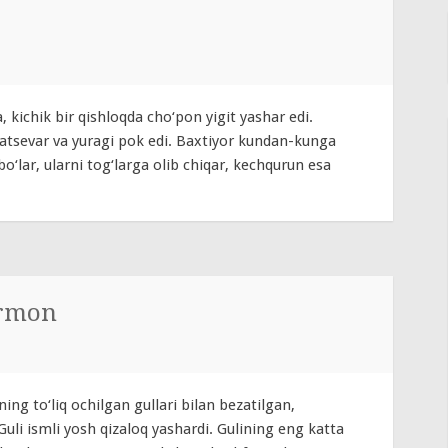
, kichik bir qishloqda cho‘pon yigit yashar edi.
natsevar va yuragi pok edi. Baxtiyor kundan-kunga
o‘lar, ularni tog‘larga olib chiqar, kechqurun esa
‘rmon
ing to‘liq ochilgan gullari bilan bezatilgan,
Guli ismli yosh qizaloq yashardi. Gulining eng katta