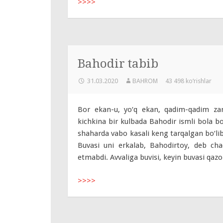
>>>>
Bahodir tabib
31.03.2020
BAHROM
43 498 ko‘rishlar
Bor ekan-u, yo‘q ekan, qadim-qadim zam
kichkina bir kulbada Bahodir ismli bola b
shaharda vabo kasali keng tarqalgan bo‘lib
Buvasi uni erkalab, Bahodirtoy, deb c
etmabdi. Avvaliga buvisi, keyin buvasi qazo q
>>>>