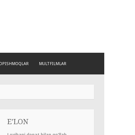
OPISHMOQLAR
MULTFILMLAR
E’LON
Loyihani donat bilan qo‘llab