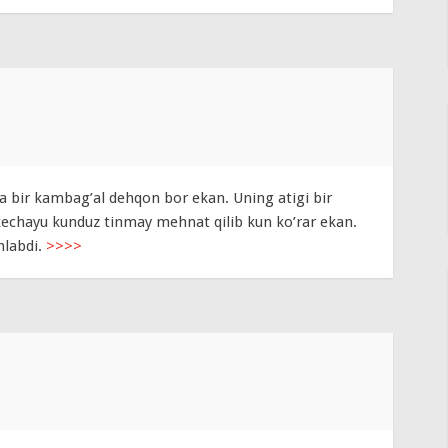
a bir kambag’al dehqon bor ekan. Uning atigi bir
kechayu kunduz tinmay mehnat qilib kun ko’rar ekan.
hlabdi.
>>>>