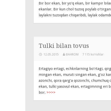
Bir bor ekan, bir yo’q ekan, bir kampir bila
ekanlar. Bir kun chol tuzoq poylab o’tirgan
laylakni tuzoqdan chiqaribdi, laylak odam
Tulki bilan tovus
12.05.2015
BAHROM
7 115 ko‘rishlar
Ertagiyo ertagi, echknlarning bo’rtagi, qir
mingan ekan, muruti singan ekan, g’oz kar
azonchi, qora qarg’a qozonchi, chumchuq ch
ekan, tulki yasovul ekan, ertagimning eri bor
bor.
>>>>