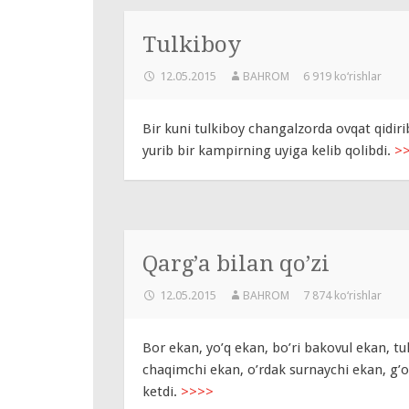
Tulkiboy
12.05.2015
BAHROM
6 919 ko‘rishlar
Bir kuni tulkiboy changalzorda ovqat qidirib
yurib bir kampirning uyiga kelib qolibdi.
>
Qarg’a bilan qo’zi
12.05.2015
BAHROM
7 874 ko‘rishlar
Bor ekan, yo’q ekan, bo’ri bakovul ekan, t
chaqimchi ekan, o’rdak surnaychi ekan, g’o
ketdi.
>>>>