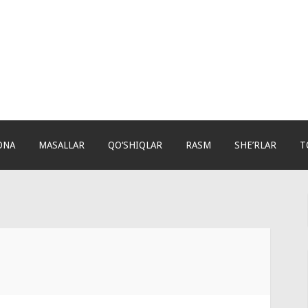
ONA
MASALLAR
QO‘SHIQLAR
RASM
SHE’RLAR
T