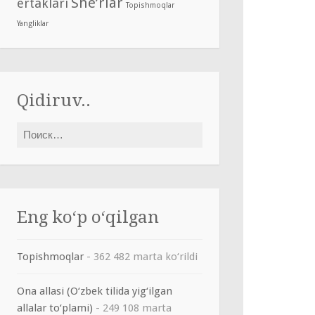
She’rlar
ertaklari
Topishmoqlar
Yangliklar
Qidiruv..
Найти:
Eng ko‘p o‘qilgan
Topishmoqlar
- 362 482 marta ko‘rildi
Ona allasi (O‘zbek tilida yig‘ilgan
allalar to‘plami)
- 249 108 marta