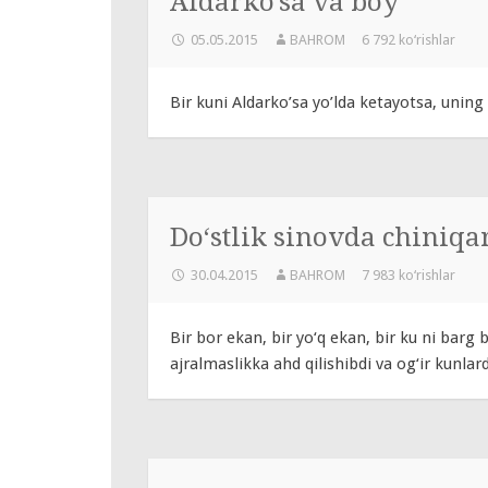
Aldarko’sa va boy
05.05.2015
BAHROM
6 792 ko‘rishlar
Bir kuni Aldarko’sa yo’lda ketayotsa, uning
Do‘stlik sinovda chiniqa
30.04.2015
BAHROM
7 983 ko‘rishlar
Bir bor ekan, bir yo‘q ekan, bir ku ni barg b
ajralmaslikka ahd qilishibdi va og‘ir kunla