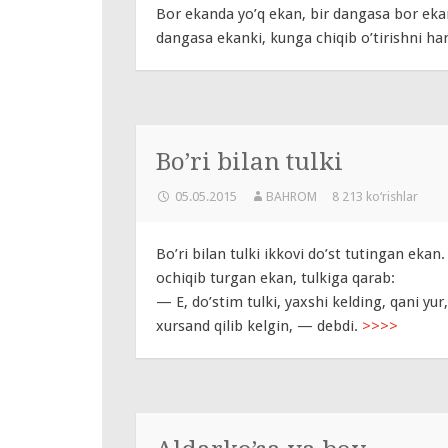
Bor ekanda yo’q ekan, bir dangasa bor ekan
dangasa ekanki, kunga chiqib o’tirishni 
Bo’ri bilan tulki
05.05.2015
BAHROM
8 213 ko‘rishlar
Bo’ri bilan tulki ikkovi do’st tutingan ekan. 
ochiqib turgan ekan, tulkiga qarab:
— E, do’stim tulki, yaxshi kelding, qani yur
xursand qilib kelgin, — debdi.
>>>>