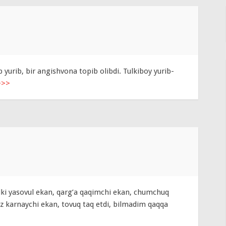
 yurib, bir angishvona topib olibdi. Tulkiboy yurib-
>>>
ulki yasovul ekan, qarg’a qaqimchi ekan, chumchuq
z karnaychi ekan, tovuq taq etdi, bilmadim qaqqa