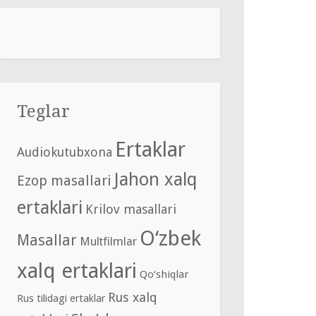
Teglar
Ertaklar
Audiokutubxona
Jahon xalq
Ezop masallari
ertaklari
Krilov masallari
O‘zbek
Masallar
Multfilmlar
xalq ertaklari
Qo‘shiqlar
Rus xalq
Rus tilidagi ertaklar