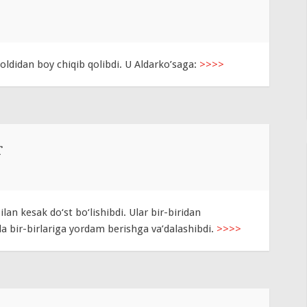
 oldidan boy chiqib qolibdi. U Aldarko’saga:
>>>>
r
ilan kesak do‘st bo‘lishibdi. Ular bir-biridan
rda bir-birlariga yordam berishga va’dalashibdi.
>>>>