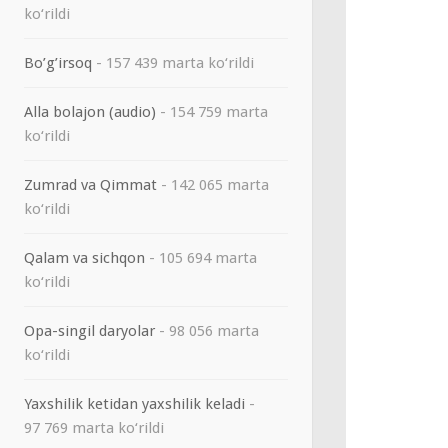
ko‘rildi
Bo’g’irsoq
- 157 439 marta ko‘rildi
Alla bolajon (audio)
- 154 759 marta
ko‘rildi
Zumrad va Qimmat
- 142 065 marta
ko‘rildi
Qalam va sichqon
- 105 694 marta
ko‘rildi
Opa-singil daryolar
- 98 056 marta
ko‘rildi
Yaxshilik ketidan yaxshilik keladi
-
97 769 marta ko‘rildi