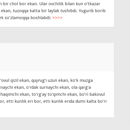
n bir chol bor ekan. Ular ovchilik bilan kun o’tkazar
 ekan, tuzoqqa katta bir laylak tushibdi. Yugurib borib
dek so’zlamoqqa boshlabdi:
>>>>
g’ovul qizil ekan, quyrug’i uzun ekan, ko’k muzga
naychi ekan, o’rdak surnaychi ekan, ola qarg’a
aqimchi ekan, to’rg’ay to’qimchi ekan, bo’ri bakovul
, etti kunlik eri bor, etti kunlik erida dumi kalta bo’ri