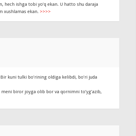
, hech ishga tobi yo’q ekan. U hatto shu daraja
ham xushlamas ekan.
>>>>
Bir kuni tulki bo’rining oldiga kelibdi, bo’ri juda
, meni biror joyga olib bor va qornimni to’yg’azib,