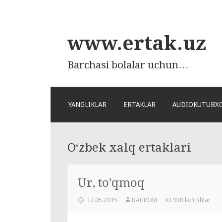
www.ertak.uz
Barchasi bolalar uchun…
ПЕРЕЙТИ
YANGLIKLAR
ERTAKLAR
AUDIOKUTUBX
К
СОДЕРЖАНИЮ
O‘zbek xalq ertaklari
Ur, to’qmoq
12.05.2015
BAHROM
43 938 ko‘rishlar