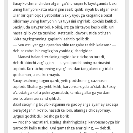
Saxiy ko‘chmanchidan olgan go‘sht haqini to‘layotganida baxil
uning hamyoni katta ekanligini sezib qolib, niyati buzilgan ekan.
Ular bir qishloqqa yetibdilar. Saxiy uyquga ketganida baxil
bildirmay uning hamyonini va tuyasini o‘g‘irlab, qochib ketibdi.
Saxiy juda qayg‘uribdi. Noiloj, o‘ziga bir tayoq kesib olib, uni
hassa qilib yo‘lga tushibdi. Ketaturib, devor ustida o‘tirgan
ikkita zag‘izg‘onning gaplarini eshitib qolibdi:
— Sen o‘z uyangga qaerdan oltin tangalar tashib kelasan? —
deb so‘rabdi bir zag‘izg‘on yonidagi sherigidan.
— Manavi baland terakning tagida ko‘r sichqon turadi, —
debdi ikkinchi zag‘izg‘on, — u yetti podshoning xazinasini
topibdi. Ko‘r sichqonning oyog‘i ostidan tangalarni o‘g‘irlab
qochaman, u esa ko‘rmaydi.
Saxiy terakning tagini qazib, yetti podshoning xazinasini
topibdi. Shaharga yetib kelib, karvonsaroyda to‘xtabdi. Saxiy
o‘z odatiga ko‘ra pulni ayamabdi, kambag‘allarga yordam
berib, ularni xursand qilibdi.
Baxil saxiyning boyib ketganini va gadoylarga ayamay sadaqa
berayotganini ko‘rib, hasadi kelibdi, alamiga chidayolmay,
uyqusi qochibdi. Podshoga borib:
— Podsho hazratlari, sizning shahringizdagi karvonsaroyga bir
qaroqchi kelib tushdi. Uni qamashga amr qiling, — debdi.