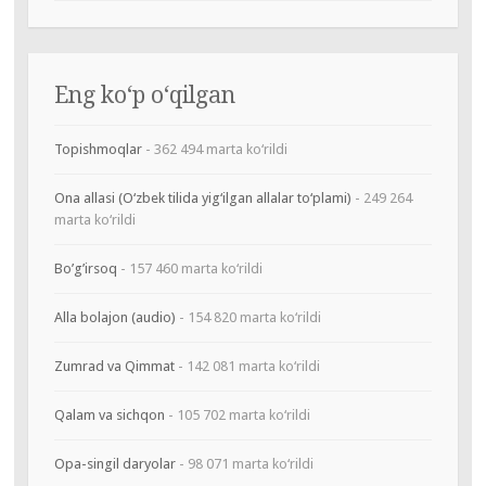
Eng ko‘p o‘qilgan
Topishmoqlar
- 362 494 marta ko‘rildi
Ona allasi (O‘zbek tilida yig‘ilgan allalar to‘plami)
- 249 264
marta ko‘rildi
Bo’g’irsoq
- 157 460 marta ko‘rildi
Alla bolajon (audio)
- 154 820 marta ko‘rildi
Zumrad va Qimmat
- 142 081 marta ko‘rildi
Qalam va sichqon
- 105 702 marta ko‘rildi
Opa-singil daryolar
- 98 071 marta ko‘rildi