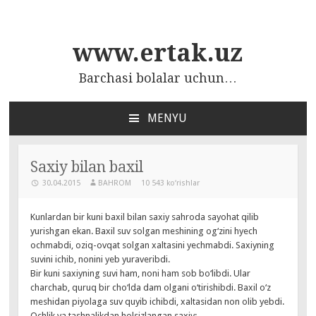
www.ertak.uz
Barchasi bolalar uchun…
MENYU
ПЕРЕЙТИ
К
СОДЕРЖАНИЮ
Saxiy bilan baxil
30.04.2015
BAHROM
10 543 ko‘rishlar
Kunlardan bir kuni baxil bilan saxiy sahroda sayohat qilib
yurishgan ekan. Baxil suv solgan meshining og‘zini hyech
ochmabdi, oziq-ovqat solgan xaltasini yechmabdi. Saxiyning
suvini ichib, nonini yeb yuraveribdi.
Bir kuni saxiyning suvi ham, noni ham sob bo‘libdi. Ular
charchab, quruq bir cho‘lda dam olgani o‘tirishibdi. Baxil o‘z
meshidan piyolaga suv quyib ichibdi, xaltasidan non olib yebdi.
Ochlik va tashnalikdan holsizlangan saxiy: