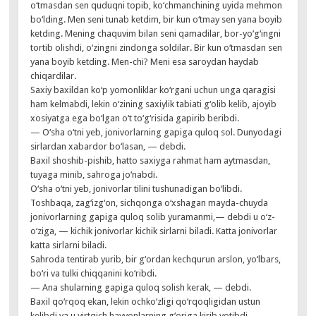
o‘tmasdan sen quduqni topib, ko‘chmanchining uyida mehmon
bo‘lding. Men seni tunab ketdim, bir kun o‘tmay sen yana boyib
ketding. Mening chaquvim bilan seni qamadilar, bor-yo‘g‘ingni
tortib olishdi, o‘zingni zindonga soldilar. Bir kun o‘tmasdan sen
yana boyib ketding. Men-chi? Meni esa saroydan haydab
chiqardilar.
Saxiy baxildan ko‘p yomonliklar ko‘rgani uchun unga qaragisi
ham kelmabdi, lekin o‘zining saxiylik tabiati g‘olib kelib, ajoyib
xosiyatga ega bo‘lgan o‘t to‘g‘risida gapirib beribdi.
— O‘sha o‘tni yeb, jonivorlarning gapiga quloq sol. Dunyodagi
sirlardan xabardor bo‘lasan, — debdi.
Baxil shoshib-pishib, hatto saxiyga rahmat ham aytmasdan,
tuyaga minib, sahroga jo‘nabdi.
O‘sha o‘tni yeb, jonivorlar tilini tushunadigan bo‘libdi.
Toshbaqa, zag‘izg‘on, sichqonga o‘xshagan mayda-chuyda
jonivorlarning gapiga quloq solib yuramanmi,— debdi u o‘z-
o‘ziga, — kichik jonivorlar kichik sirlarni biladi. Katta jonivorlar
katta sirlarni biladi.
Sahroda tentirab yurib, bir g‘ordan kechqurun arslon, yo‘lbars,
bo‘ri va tulki chiqqanini ko‘ribdi.
— Ana shularning gapiga quloq solish kerak, — debdi.
Baxil qo‘rqoq ekan, lekin ochko‘zligi qo‘rqoqligidan ustun
kelibdi va u yirtqich hayvonlarning g‘origa kirib yotibdi.