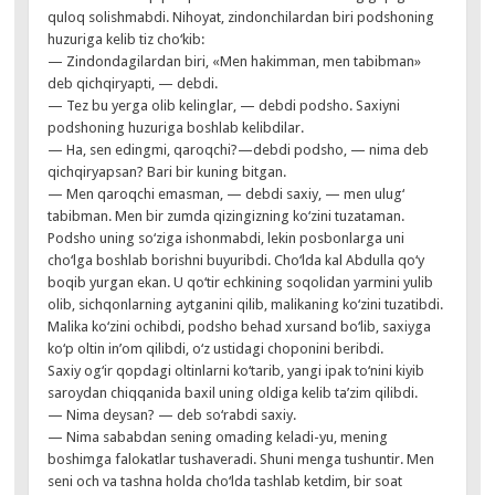
quloq solishmabdi. Nihoyat, zindonchilardan biri podshoning
huzuriga kelib tiz cho‘kib:
— Zindondagilardan biri, «Men hakimman, men tabibman»
deb qichqiryapti, — debdi.
— Tez bu yerga olib kelinglar, — debdi podsho. Saxiyni
podshoning huzuriga boshlab kelibdilar.
— Ha, sen edingmi, qaroqchi?—debdi podsho, — nima deb
qichqiryapsan? Bari bir kuning bitgan.
— Men qaroqchi emasman, — debdi saxiy, — men ulug‘
tabibman. Men bir zumda qizingizning ko‘zini tuzataman.
Podsho uning so‘ziga ishonmabdi, lekin posbonlarga uni
cho‘lga boshlab borishni buyuribdi. Cho‘lda kal Abdulla qo‘y
boqib yurgan ekan. U qo‘tir echkining soqolidan yarmini yulib
olib, sichqonlarning aytganini qilib, malikaning ko‘zini tuzatibdi.
Malika ko‘zini ochibdi, podsho behad xursand bo‘lib, saxiyga
ko‘p oltin in’om qilibdi, o‘z ustidagi choponini beribdi.
Saxiy og‘ir qopdagi oltinlarni ko‘tarib, yangi ipak to‘nini kiyib
saroydan chiqqanida baxil uning oldiga kelib ta’zim qilibdi.
— Nima deysan? — deb so‘rabdi saxiy.
— Nima sababdan sening omading keladi-yu, mening
boshimga falokatlar tushaveradi. Shuni menga tushuntir. Men
seni och va tashna holda cho‘lda tashlab ketdim, bir soat