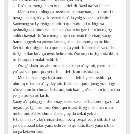
— Do‘stim, menga ham ber, — debdi. Baxil nafrat bilan:
— Men sening holingga tushishni istamayman, — debdi. U
tuyaga minib, o‘z yo‘ldoshini cho‘lda yolg‘iz tashlab ketibdi.
Saxiyning yo‘l yurishga madori qolmabdi. U ochligi va
tashnaligini qondirish uchun ko‘karib turgan bir o‘tni og‘ziga
solib chaynabdi. Bu o‘tning ajoyib xosiyati bor ekan, saxiy
hamma giyoh va jonivorlarning tilini tushunadigan bo‘libdi.
Kech kirib qolganida u qum ustiga yotibdi, lekin och va tashna
bo‘lganidan ko‘ziga uyqu kelmabdi. Qorong‘i tushganda ikkita
toshbaqa o‘rmalab kelibdi.
— Qizig‘i shuki, bu ahmoq tashnalikdan o‘layapti, yarim soat
yo‘l yursa, quduqqa yetadi, — debdi bir toshbaqa.
— Men ham shunga hayronman, — debdi yosh toshbaqa, —
ahmoq ochidan o‘lay deyapti, bo‘lmasa quduqning yonidagi
o‘tovda bir ko‘chmanchi turadi, suti ham, go‘shti ham bor, o‘sha
yerga borsa bo‘lardi.
Saxiy o‘z qulog‘iga ishonmay, sekin-sekin o‘sha tomonga qarab
tuyada yo‘lga tushibdi. Quduqni topib, to‘yguncha suv ichib,
mehmondo‘st ko‘chmanchining uyida ovkat yebdi.
Erta bilan saxiy ko‘chmanchidan oziq-ovqat sotib olibdi. Shu
yerda u baxil bilan yana uchrashib qolibdi. Baxil yana u bilan
birga ketaveribdi.