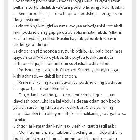
Podshoning posbonlari karvonsaroyga kelib, saxiyni qamab,
pullarini tortib olishibdi va o‘zini podsho huzuriga keltiribdilar.
— Sen qaroqchisan,— deb baqiribdi podsho, — ertaga seni
dorga ostiraman.
Saxiy o‘zining kimligini va nima voqyealar bo‘lganini so‘zlabdi,
lekin podsho uning gapiga quloq solishni istamabdi. Pullarni
xazina foydasiga olibdi. Baxilni haydab yuboribdi, saxiyni
zindonga soldiribdi.
Saxiy qorong‘i zindonda qayg‘urib o‘tirib, «Bu balo boshimga
qaydan keldi?» deb o‘ylabdi. Shu paytda teshikdan ikkita
sichqon chiqib, bir-birlari bilan so‘zlasha boshlashibdi:
— Podshoning qizi ko‘r bo‘lib qoldi. Shunday chiroyli qizga
kishi achinadi, — debdi bir sichqon.
— Kimki malikaning ko‘zini davolasa, podsho uning boshidan
tilla quyadi, — debdi ikkinchisi.
— Tfu, odamlar ahmoq, — debdi birinchi sichqon, — uni
davolash oson. Cho‘lda kal Abdulla degan odam qo‘y boqib
yuradi. Suruvning ichida qo‘tir echki bor. O‘sha echkining
soqolidan ikki tola olib yondirib, kulini malikaning ko‘ziga bossa
ochiladi.
Sichqonlar ketgandan keyin, saxiy eshikni qattiq taqillatib:
— Men hakimman, men tabibman, ochinglar, — deb qichqira
boshlabdi. Uzoq qichqirsa ham zindonchilar uning gapiga