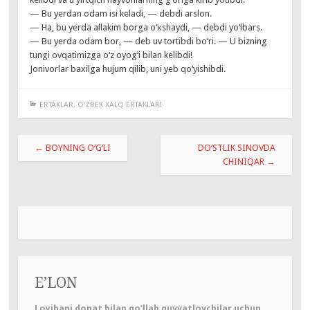
— Bu yerdan odam isi keladi, — debdi arslon.
— Ha, bu yerda allakim borga o‘xshaydi, — debdi yo‘lbars.
— Bu yerda odam bor, — deb uv tortibdi bo‘ri. — U bizning
tungi ovqatimizga o‘z oyog‘i bilan kelibdi!
Jonivorlar baxilga hujum qilib, uni yeb qo‘yishibdi.
ERTAKLAR
,
O‘ZBEK XALQ ERTAKLARI
Навигация
←
BOYNING O‘G‘LI
DO‘STLIK SINOVDA
по
CHINIQAR
→
записям
E’LON
Loyihani donat bilan qo‘llab quvvatlovchilar uchun