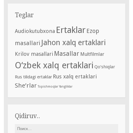
Teglar
Ertaklar
Ezop
Audiokutubxona
Jahon xalq ertaklari
masallari
Masallar
Krilov masallari
Multfilmlar
O‘zbek xalq ertaklari
Qo‘shiqlar
Rus xalq ertaklari
Rus tilidagi ertaklar
She’rlar
Topishmoqlar
Yangliklar
Qidiruv..
Найти: