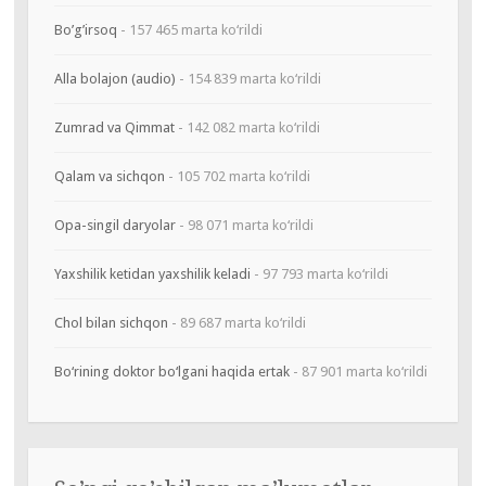
Bo’g’irsoq
- 157 465 marta ko‘rildi
Alla bolajon (audio)
- 154 839 marta ko‘rildi
Zumrad va Qimmat
- 142 082 marta ko‘rildi
Qalam va sichqon
- 105 702 marta ko‘rildi
Opa-singil daryolar
- 98 071 marta ko‘rildi
Yaxshilik ketidan yaxshilik keladi
- 97 793 marta ko‘rildi
Chol bilan sichqon
- 89 687 marta ko‘rildi
Bo‘rining doktor bo‘lgani haqida ertak
- 87 901 marta ko‘rildi