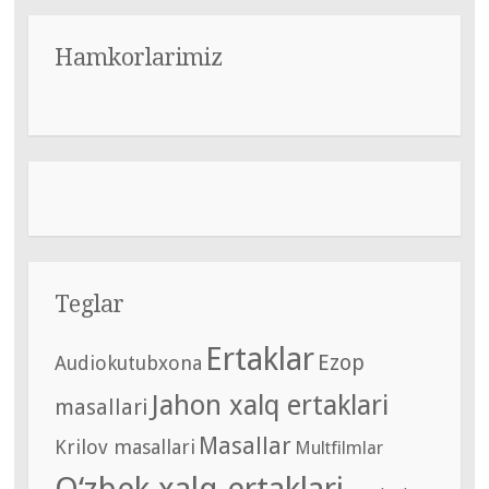
Hamkorlarimiz
Teglar
Ertaklar
Ezop
Audiokutubxona
Jahon xalq ertaklari
masallari
Masallar
Krilov masallari
Multfilmlar