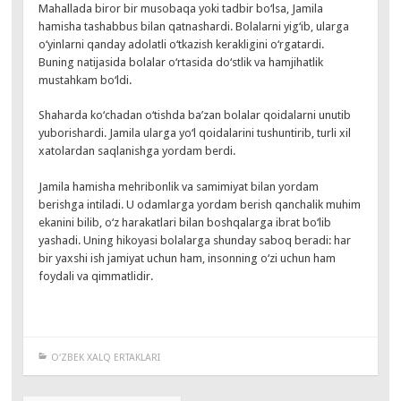
Mahallada biror bir musobaqa yoki tadbir bo‘lsa, Jamila
hamisha tashabbus bilan qatnashardi. Bolalarni yig‘ib, ularga
o‘yinlarni qanday adolatli o‘tkazish kerakligini o‘rgatardi.
Buning natijasida bolalar o‘rtasida do‘stlik va hamjihatlik
mustahkam bo‘ldi.
Shaharda ko‘chadan o‘tishda ba’zan bolalar qoidalarni unutib
yuborishardi. Jamila ularga yo‘l qoidalarini tushuntirib, turli xil
xatolardan saqlanishga yordam berdi.
Jamila hamisha mehribonlik va samimiyat bilan yordam
berishga intiladi. U odamlarga yordam berish qanchalik muhim
ekanini bilib, o‘z harakatlari bilan boshqalarga ibrat bo‘lib
yashadi. Uning hikoyasi bolalarga shunday saboq beradi: har
bir yaxshi ish jamiyat uchun ham, insonning o‘zi uchun ham
foydali va qimmatlidir.
O‘ZBEK XALQ ERTAKLARI