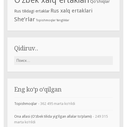
O‘zbek xalq ertaklari
Qo‘shiqlar
Rus xalq ertaklari
Rus tilidagi ertaklar
She’rlar
Topishmoqlar
Yangliklar
Qidiruv..
Найти:
Eng ko‘p o‘qilgan
Topishmoqlar
- 362 495 marta ko‘rildi
Ona allasi (O‘zbek tilida yig‘ilgan allalar to‘plami)
- 249 315
marta ko‘rildi