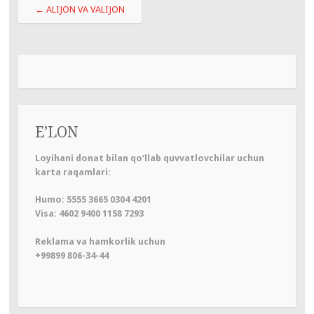
Навигация
←
ALIJON VA VALIJON
по
записям
E’LON
Loyihani donat bilan qo‘llab quvvatlovchilar uchun
karta raqamlari:
Humo: 5555 3665 0304 4201
Visa: 4602 9400 1158 7293
Reklama va hamkorlik uchun
+99899 806-34-44