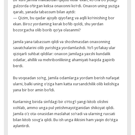
gulzorda o‘tirgan keksa onaxonni ko‘rdi. Onaxon uning yuziga
qarab, yanada tabassum bilan aytdi:
— Qizim, bu qadar ajoyib qiyofang va aqlli ko‘rinishing bor
ekan. Biroz yordaming kerak bo‘lib qoldi, shu yerdan
bozorgacha olib borib qo‘ya olasanmi?
Jamila yana tabassum qildi va shoshmasdan onaxonning
savatchalarini olib yurishiga yordamlashdi. Yo‘l-yo‘lakay ular
qiziqarli suhbat qildilar: onaxon Jamilaga yaxshi kundalik
odatlar, ahillik va mehribonlikning ahamiyati haqida gapirib
berdi.
Bu voqeadan so‘ng, Jamila odamlarga yordam berish nafaqat
ularni, balki uning o‘ziga ham katta xursandchilik olib kelishiga
yana bir bor amin bo‘ldi.
Kunlarning birida sinfdagi bir o‘rtog‘i yangi kitob olishni
xohlab, ammo unga pul yetishmayotganidan shikoyat qildi.
Jamila o‘z ota-onasidan maslahat so‘radi va ularning ruxsati
bilan kitob sovg‘a qildi. Bu ish unga ikkisini ham yaqin do‘stga
aylantirdi.