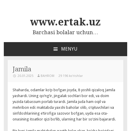
www.ertak.uz
Barchasi bolalar uchun…
MENYU
ПЕРЕЙТИ
К
СОДЕРЖАНИЮ
Jamila
20.01.2025
BAHROM
29 196 ko‘rishlar
Shaharda, odamlar ko‘p bo‘lgan joyda, 8 yoshli qizaloq Jamila
yashardi. Uning qo‘ng‘ir, jingalak sochlari bor edi, va doim
yuzida tabassum porlab turardi. Jamila juda ham oqil va
mehribon edi: maktabda yaxshi baholar olib, o‘qituvchilari va
sinfdoshlarining e’tirofiga sazovor bo‘lgan, uyda esa ota-
onasining itoatkor qizi bo‘lib, ularning har bir so‘zini bajarardi.
Bir kuni Jamila maktabdan qaytib kelar ekan, ko‘cha bo‘yidagi