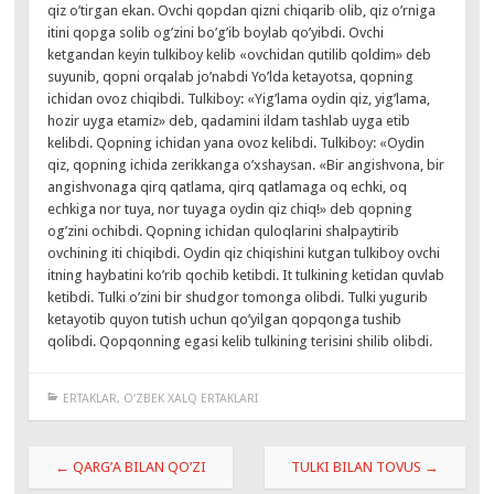
qiz o’tirgan ekan. Ovchi qopdan qizni chiqarib olib, qiz o’rniga
itini qopga solib og’zini bo’g’ib boylab qo’yibdi. Ovchi
ketgandan keyin tulkiboy kelib «ovchidan qutilib qoldim» deb
suyunib, qopni orqalab jo’nabdi Yo’lda ketayotsa, qopning
ichidan ovoz chiqibdi. Tulkiboy: «Yig’lama oydin qiz, yig’lama,
hozir uyga etamiz» deb, qadamini ildam tashlab uyga etib
kelibdi. Qopning ichidan yana ovoz kelibdi. Tulkiboy: «Oydin
qiz, qopning ichida zerikkanga o’xshaysan. «Bir angishvona, bir
angishvonaga qirq qatlama, qirq qatlamaga oq echki, oq
echkiga nor tuya, nor tuyaga oydin qiz chiq!» deb qopning
og’zini ochibdi. Qopning ichidan quloqlarini shalpaytirib
ovchining iti chiqibdi. Oydin qiz chiqishini kutgan tulkiboy ovchi
itning haybatini ko’rib qochib ketibdi. It tulkining ketidan quvlab
ketibdi. Tulki o’zini bir shudgor tomonga olibdi. Tulki yugurib
ketayotib quyon tutish uchun qo’yilgan qopqonga tushib
qolibdi. Qopqonning egasi kelib tulkining terisini shilib olibdi.
ERTAKLAR
,
O‘ZBEK XALQ ERTAKLARI
Навигация
←
QARG’A BILAN QO’ZI
TULKI BILAN TOVUS
→
по