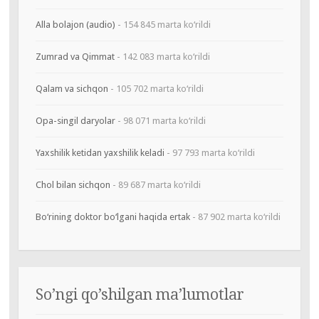
Alla bolajon (audio)
- 154 845 marta ko‘rildi
Zumrad va Qimmat
- 142 083 marta ko‘rildi
Qalam va sichqon
- 105 702 marta ko‘rildi
Opa-singil daryolar
- 98 071 marta ko‘rildi
Yaxshilik ketidan yaxshilik keladi
- 97 793 marta ko‘rildi
Chol bilan sichqon
- 89 687 marta ko‘rildi
Bo‘rining doktor bo‘lgani haqida ertak
- 87 902 marta ko‘rildi
So’ngi qo’shilgan ma’lumotlar