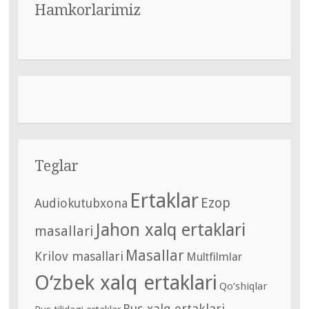
Hamkorlarimiz
Teglar
Ertaklar
Ezop
Audiokutubxona
Jahon xalq ertaklari
masallari
Masallar
Krilov masallari
Multfilmlar
O‘zbek xalq ertaklari
Qo‘shiqlar
Rus xalq ertaklari