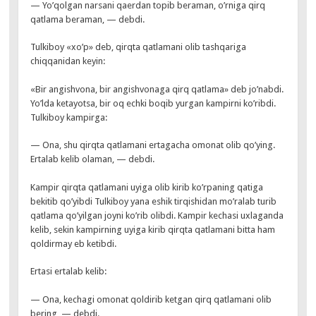
— Yo’qolgan narsani qaerdan topib beraman, o’rniga qirq
qatlama beraman, — debdi.
Tulkiboy «xo’p» deb, qirqta qatlamani olib tashqariga
chiqqanidan keyin:
«Bir angishvona, bir angishvonaga qirq qatlama» deb jo’nabdi.
Yo’lda ketayotsa, bir oq echki boqib yurgan kampirni ko’ribdi.
Tulkiboy kampirga:
— Ona, shu qirqta qatlamani ertagacha omonat olib qo’ying.
Ertalab kelib olaman, — debdi.
Kampir qirqta qatlamani uyiga olib kirib ko’rpaning qatiga
bekitib qo’yibdi Tulkiboy yana eshik tirqishidan mo’ralab turib
qatlama qo’yilgan joyni ko’rib olibdi. Kampir kechasi uxlaganda
kelib, sekin kampirning uyiga kirib qirqta qatlamani bitta ham
qoldirmay eb ketibdi.
Ertasi ertalab kelib:
— Ona, kechagi omonat qoldirib ketgan qirq qatlamani olib
bering, — debdi.