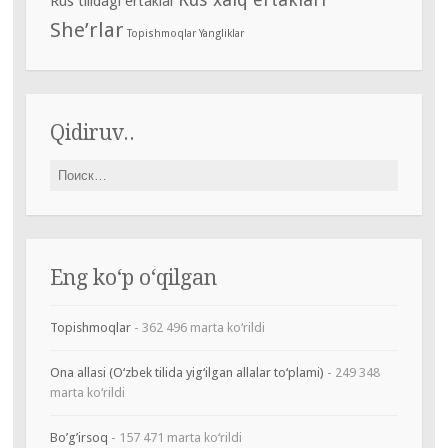
Rus tilidagi ertaklar
She’rlar
Topishmoqlar
Yangliklar
Qidiruv..
Найти:
Eng ko‘p o‘qilgan
Topishmoqlar
- 362 496 marta ko‘rildi
Ona allasi (O‘zbek tilida yig‘ilgan allalar to‘plami)
- 249 348
marta ko‘rildi
Bo’g’irsoq
- 157 471 marta ko‘rildi