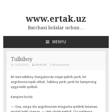
www.ertak.uz
Barchasi bolalar uchun…
MENYU
ПЕРЕЙТИ
К
СОДЕРЖАНИЮ
Tulkiboy
12.05.2015
BAHROM
6 924 ko‘rishlar
Bir kuni tulkiboy changalzorda ovqat qidirib yurib, bir
angishvona topib olibdi. Tulkiboy yurib-yurib bir kampirning
uyiga kelib qolibdi.
Kampirni ko’rib:
— Ona, senga shu angishvonani ertagacha qoldirib ketaman,
ertalab kelib olaman, — deb chiqib ketibdi. O’zi eshikning