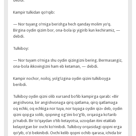
debdi.
Kampir tulkidan qo’rqib:
— Nor tuyang o’rniga berishga hech qanday molim yo’q.
Birgina oydin qizim bor, ona-bola ip yigirib kun kechiramiz, —
debdi.
Tulkiboy:
— Nor tuyam o’rniga shu oydin qizingizni bering. Bermasangiz,
ona-bola ikkovingizni ham eb ketaman, — debdi.
Kampir nochor, noiloj, yolg’izgina oydin qizini tulkiboyga
beribdi.
Tulkiboy oydin qizni olib xursand bo’lib kampirga qarab: «Bir
angishvona, bir angishvonaga qirq qatlama, qirq qatlamaga
oq echki, oq echkiga nor tuya, nor tuyaga oydin qiz» deb, oydin
qizni qopga solib, qopning og’zini bo’g’ib, orqasiga ko’tarib
jo’nabdi. Bir to’qaydan o’tib ketayotsa, uzoqdan itini etaklab
kelayotgan bir ovchi ko’rinibdi. Tulkiboy orqasidagi qopni erga
qo’yib, o’zi bekinibdi. Ovchi kelib qopni ochib qarasa, ichida bir