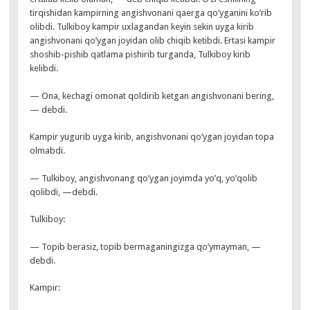
tirqishidan kampirning angishvonani qaerga qo’yganini ko’rib
olibdi. Tulkiboy kampir uxlagandan keyin sekin uyga kirib
angishvonani qo’ygan joyidan olib chiqib ketibdi. Ertasi kampir
shoshib-pishib qatlama pishirib turganda, Tulkiboy kirib
kelibdi.
— Ona, kechagi omonat qoldirib ketgan angishvonani bering,
— debdi.
Kampir yugurib uyga kirib, angishvonani qo’ygan joyidan topa
olmabdi.
— Tulkiboy, angishvonang qo’ygan joyimda yo’q, yo’qolib
qolibdi, —debdi.
Tulkiboy:
— Topib berasiz, topib bermaganingizga qo’ymayman, —
debdi.
Kampir: