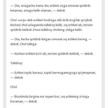
— Ota, ertagacha mana shu echkini sizga omonat qoldirib
ketaman, ertaga kelib olaman, — debdi.
Chol «xo’p» deb echkini hovlisiga olib kirib bog’lab qo’yibdi.
Kechasi chol uxlaganida tulkiboy kelib, oq echkini eb, terisini
qoldirib ketibdi. Ertasi tulkiboy cholning oldiga kelib:
— Ota, kecha qoldirib ketgan omonat oq echkini bering, —
debdi. Chol tulkiga:
— Kechasi echkini bo’ri eb, terisini qoldirib ketibdi, — debdi.
Tulkiboy:
— Echkini topib berasiz, topib bermaganingizga qo’ymayman,
— debdi.
Chol:
— Bisotimda birgina nor tuyam bor, oq echkining o’rniga
beraman, — debdi.