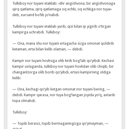
Tulkiboy nor tuyani etaklab: «Bir angishvona, bir angishvonaga
qirq qatlama, qirq qatlamaga oq echki, oq echkiga nor tuya»
deb, xursand bo’lib jo’nabdi.
Tulkiboy nor tuyani etaklab yurib, qizi bilan ip yigirib o’tirgan
kampirga uchrabdi. Tulkiboy:
— Ona, mana shu nor tuyani ertagacha sizga omonat qoldirib
ketaman, erta bilan kelib olaman, — debdi.
Kampir nor tuyani hovlisiga olib kirib bog’lab qo’yibdi. Kechasi
kampir uxlaganda, tulkiboy nor tuyani hovlidan olib chiqib, bir
changanlzorga olib borib qo’yibdi, ertasi kampirning oldiga
kelib:
— Ona, kechagi qo’yib ketgan omonat nor tuyani bering, —
debdi. Kampir qarasa, nor tuya bog’langan joyida yo’q, axtarib
topa olmabdi.
Tulkiboy:
— Topib berasiz, topib bermaganingizga qo’ymayman, —