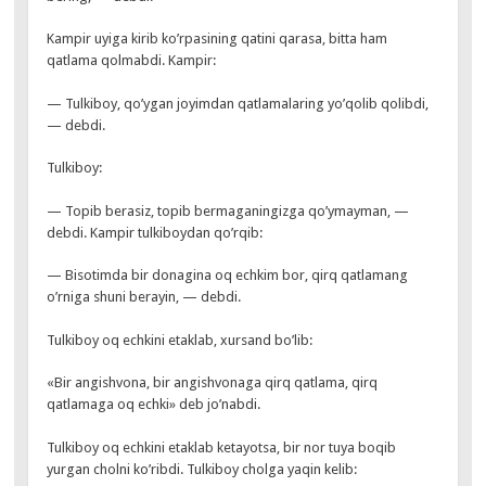
Kampir uyiga kirib ko’rpasining qatini qarasa, bitta ham
qatlama qolmabdi. Kampir:
— Tulkiboy, qo’ygan joyimdan qatlamalaring yo’qolib qolibdi,
— debdi.
Tulkiboy:
— Topib berasiz, topib bermaganingizga qo’ymayman, —
debdi. Kampir tulkiboydan qo’rqib:
— Bisotimda bir donagina oq echkim bor, qirq qatlamang
o’rniga shuni berayin, — debdi.
Tulkiboy oq echkini etaklab, xursand bo’lib:
«Bir angishvona, bir angishvonaga qirq qatlama, qirq
qatlamaga oq echki» deb jo’nabdi.
Tulkiboy oq echkini etaklab ketayotsa, bir nor tuya boqib
yurgan cholni ko’ribdi. Tulkiboy cholga yaqin kelib: