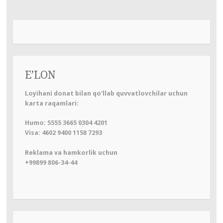
записям
E’LON
Loyihani donat bilan qo‘llab quvvatlovchilar uchun
karta raqamlari:
Humo: 5555 3665 0304 4201
Visa: 4602 9400 1158 7293
Reklama va hamkorlik uchun
+99899 806-34-44