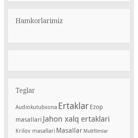
Hamkorlarimiz
Teglar
Ertaklar
Ezop
Audiokutubxona
Jahon xalq ertaklari
masallari
Masallar
Krilov masallari
Multfilmlar