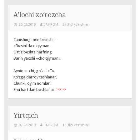
A’lochi xo‘rozcha
26.02.2019
BAHROM
27 313 ko‘rishlar
Tanishing men birinchi –
«B» sinfda o‘qiyman.
O‘ttiz beshta harfning
Barin yaxshi «cho‘qiyman».
Ayniqsa-chi, go‘zal «T»
Ko‘zga darrov tashlanar.
Chunki, oyim nomlari
Shu harfdan boshlanar.
>>>>
Yirtqich
07.02.2019
BAHROM
15 389 ko‘rishlar