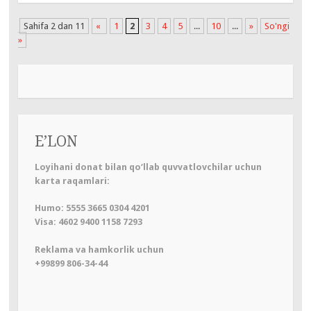
Sahifa 2 dan 11
«
1
2
3
4
5
...
10
...
»
So'ngi
»
E’LON
Loyihani donat bilan qo‘llab quvvatlovchilar uchun
karta raqamlari:
Humo: 5555 3665 0304 4201
Visa: 4602 9400 1158 7293
Reklama va hamkorlik uchun
+99899 806-34-44