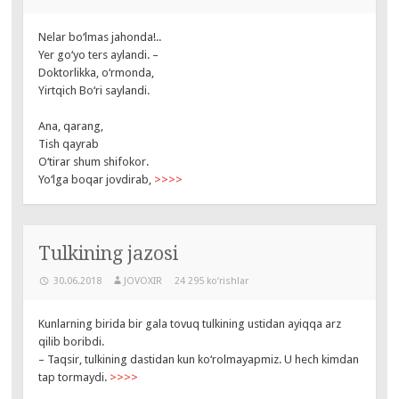
Nelar bo‘lmas jahonda!..
Yer go‘yo ters aylandi. –
Doktorlikka, o‘rmonda,
Yirtqich Bo‘ri saylandi.
Ana, qarang,
Tish qayrab
O‘tirar shum shifokor.
Yo‘lga boqar jovdirab,
>>>>
Tulkining jazosi
30.06.2018
JOVOXIR
24 295 ko‘rishlar
Kunlarning birida bir gala tovuq tulkining ustidan ayiqqa arz
qilib boribdi.
– Taqsir, tulkining dastidan kun ko‘rolmayapmiz. U hech kimdan
tap tormaydi.
>>>>