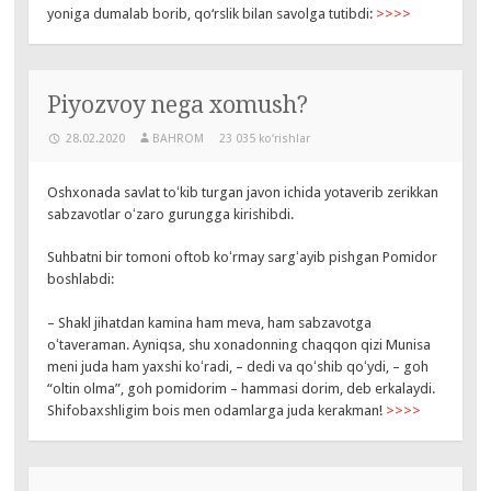
yoniga dumalab borib, qo‘rslik bilan savolga tutibdi:
>>>>
Piyozvoy nega xomush?
28.02.2020
BAHROM
23 035 ko‘rishlar
Oshxonada savlat toʻkib turgan javon ichida yotaverib zerikkan
sabzavotlar oʻzaro gurungga kirishibdi.
Suhbatni bir tomoni oftob koʻrmay sargʻayib pishgan Pomidor
boshlabdi:
– Shakl jihatdan kamina ham meva, ham sabzavotga
oʻtaveraman. Ayniqsa, shu xonadonning chaqqon qizi Munisa
meni juda ham yaxshi koʻradi, – dedi va qoʻshib qoʻydi, – goh
“oltin olma”, goh pomidorim – hammasi dorim, deb erkalaydi.
Shifobaxshligim bois men odamlarga juda kerakman!
>>>>