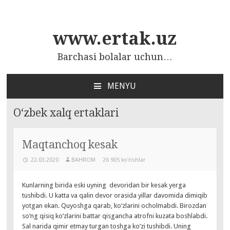
www.ertak.uz
Barchasi bolalar uchun…
MENYU
ПЕРЕЙТИ
К
O‘zbek xalq ertaklari
СОДЕРЖАНИЮ
Maqtanchoq kesak
22.03.2020
BAHROM
26 905 ko‘rishlar
Kunlarning birida eski uyning devoridan bir kesak yerga
tushibdi. U katta va qalin devor orasida yillar davomida dimiqib
yotgan ekan. Quyoshga qarab, ko‘zlarini ocholmabdi. Birozdan
so‘ng qisiq ko‘zlarini battar qisgancha atrofni kuzata boshlabdi.
Sal narida qimir etmay turgan toshga ko‘zi tushibdi. Uning