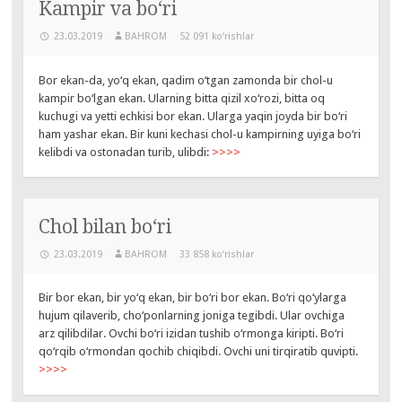
Kampir va bo‘ri
23.03.2019
BAHROM
52 091 ko‘rishlar
Bor ekan-da, yo‘q ekan, qadim o‘tgan zamonda bir chol-u
kampir bo‘lgan ekan. Ularning bitta qizil xo‘rozi, bitta oq
kuchugi va yetti echkisi bor ekan. Ularga yaqin joyda bir bo‘ri
ham yashar ekan. Bir kuni kechasi chol-u kampirning uyiga bo‘ri
kelibdi va ostonadan turib, ulibdi:
>>>>
Chol bilan bo‘ri
23.03.2019
BAHROM
33 858 ko‘rishlar
Bir bor ekan, bir yo‘q ekan, bir bo‘ri bor ekan. Bo‘ri qo‘ylarga
hujum qilaverib, cho‘ponlarning joniga tegibdi. Ular ovchiga
arz qilibdilar. Ovchi bo‘ri izidan tushib o‘rmonga kiripti. Bo‘ri
qo‘rqib o‘rmondan qochib chiqibdi. Ovchi uni tirqiratib quvipti.
>>>>