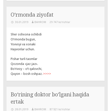
O‘rmonda ziyofat
30.01.2019
BAHROM
29 747 ko‘rishlar
Sher oshxona ochibdi
O‘rmonda bugun,
Yovvoyi va xonaki
Hayvonlar uchun.
Pishar turli taomlar
Qozonda «jaz-jaz».
Bo‘rivoy – o‘t qalovchi,
Quyon – bosh oshpaz.
>>>>
Bo‘rining doktor bo‘lgani haqida
ertak
28.01.2019
BAHROM
87 921 ko‘rishlar