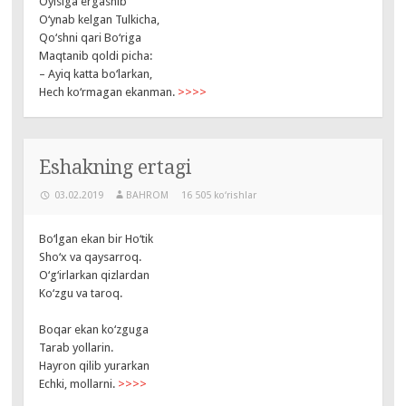
Oyisiga ergashib
O‘ynab kelgan Tulkicha,
Qo‘shni qari Bo‘riga
Maqtanib qoldi picha:
– Ayiq katta bo‘larkan,
Hech ko‘rmagan ekanman.
>>>>
Eshakning ertagi
03.02.2019
BAHROM
16 505 ko‘rishlar
Bo‘lgan ekan bir Ho‘tik
Sho‘x va qaysarroq.
O‘g‘irlarkan qizlardan
Ko‘zgu va taroq.
Boqar ekan ko‘zguga
Tarab yollarin.
Hayron qilib yurarkan
Echki, mollarni.
>>>>