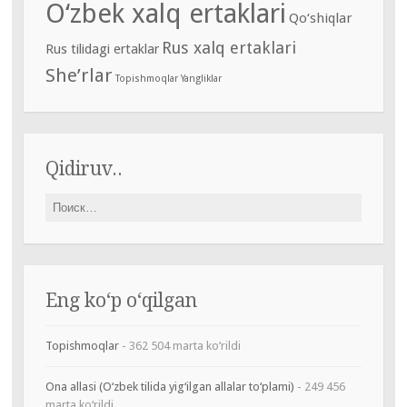
O‘zbek xalq ertaklari
Qo‘shiqlar
Rus xalq ertaklari
Rus tilidagi ertaklar
She’rlar
Topishmoqlar
Yangliklar
Qidiruv..
Найти:
Eng ko‘p o‘qilgan
Topishmoqlar
- 362 504 marta ko‘rildi
Ona allasi (O‘zbek tilida yig‘ilgan allalar to‘plami)
- 249 456
marta ko‘rildi