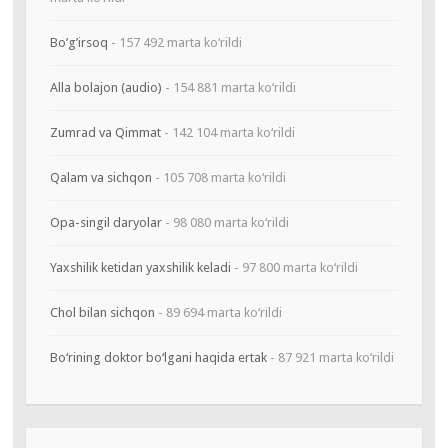
Bo’g’irsoq
- 157 492 marta ko‘rildi
Alla bolajon (audio)
- 154 881 marta ko‘rildi
Zumrad va Qimmat
- 142 104 marta ko‘rildi
Qalam va sichqon
- 105 708 marta ko‘rildi
Opa-singil daryolar
- 98 080 marta ko‘rildi
Yaxshilik ketidan yaxshilik keladi
- 97 800 marta ko‘rildi
Chol bilan sichqon
- 89 694 marta ko‘rildi
Bo‘rining doktor bo‘lgani haqida ertak
- 87 921 marta ko‘rildi