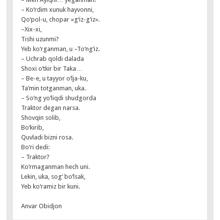
– Ko‘rdim xunuk hayvonni,
Qo‘pol-u, chopar «g‘iz-g‘iz».
–Xix-xi,
Tishi uzunmi?
Yeb ko‘rganman, u –To‘ng‘iz.
– Uchrab qoldi dalada
Shoxi o‘tkir bir Taka…
– Be-e, u tayyor o‘lja-ku,
Ta’min totganman, uka.
– So‘ng yo‘liqdi shudgorda
Traktor degan narsa.
Shovqin solib,
Bo‘kirib,
Quvladi bizni rosa.
Bo‘ri dedi:
– Traktor?
Ko‘rmaganman hech uni.
Lekin, uka, sog‘ bo‘lsak,
Yeb ko‘ramiz bir kuni.
Anvar Obidjon