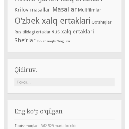
Masallar
Krilov masallari
Multfilmlar
O‘zbek xalq ertaklari
Qo‘shiqlar
Rus xalq ertaklari
Rus tilidagi ertaklar
She’rlar
Topishmoqlar
Yangliklar
Qidiruv..
Найти:
Eng ko‘p o‘qilgan
Topishmoqlar
- 362 529 marta ko‘rildi