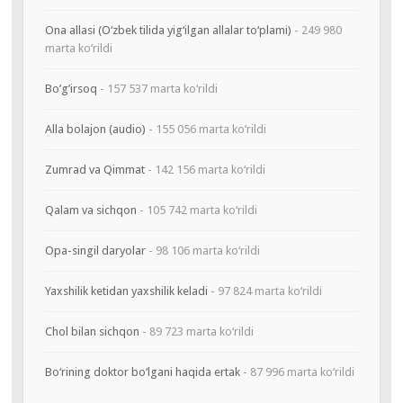
Ona allasi (O‘zbek tilida yig‘ilgan allalar to‘plami)
- 249 980
marta ko‘rildi
Bo’g’irsoq
- 157 537 marta ko‘rildi
Alla bolajon (audio)
- 155 056 marta ko‘rildi
Zumrad va Qimmat
- 142 156 marta ko‘rildi
Qalam va sichqon
- 105 742 marta ko‘rildi
Opa-singil daryolar
- 98 106 marta ko‘rildi
Yaxshilik ketidan yaxshilik keladi
- 97 824 marta ko‘rildi
Chol bilan sichqon
- 89 723 marta ko‘rildi
Bo‘rining doktor bo‘lgani haqida ertak
- 87 996 marta ko‘rildi