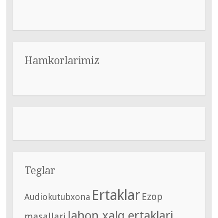
Hamkorlarimiz
Teglar
Ertaklar
Ezop
Audiokutubxona
Jahon xalq ertaklari
masallari