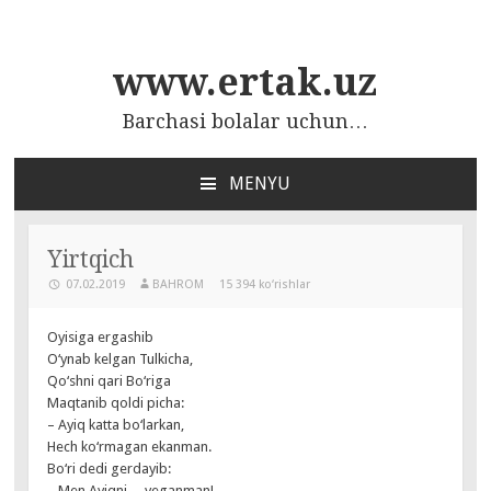
www.ertak.uz
Barchasi bolalar uchun…
MENYU
ПЕРЕЙТИ
К
СОДЕРЖАНИЮ
Yirtqich
07.02.2019
BAHROM
15 394 ko‘rishlar
Oyisiga ergashib
O‘ynab kelgan Tulkicha,
Qo‘shni qari Bo‘riga
Maqtanib qoldi picha:
– Ayiq katta bo‘larkan,
Hech ko‘rmagan ekanman.
Bo‘ri dedi gerdayib:
– Men Ayiqni… yeganman!