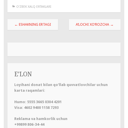
O‘ZBEK XALQ ERTAKLARI
Навигация
←
ESHAKNING ERTAGI
A’LOCHI XO‘ROZCHA
→
по
записям
E’LON
Loyihani donat bilan qo‘llab quvvatlovchilar uchun
karta raqamlari:
Humo: 5555 3665 0304 4201
Visa: 4602 9400 1158 7293
Reklama va hamkorlik uchun
+99899 806-34-44