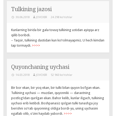
Tulkining jazosi
30.06.2018
JOVOXIR
24 298 ko‘rishlar
Kunlarning birida bir gala tovuq tulkining ustidan ayiqqa arz
qilib boribdi.
– Taqsir, tulkining dastidan kun ko‘rolmayapmiz. U hech kimdan
tap tormaydi.
>>>>
Quyonchaning uychasi
14.03.2018
JOVOXIR
52 960 ko‘rishlar
Bir bor ekan, bir yoq ekan, bir tulki bilan quyon bo’lgan ekan.
Tulkining uychasi — muzdan, quyonniki — daraxtning
postlog’idan qurilgan ekan. Bahor kelib, kunlar iligach, tulkining
uychasi erib ketibdi. Boshpanasiz qolgan tulki tunashga joy
berishni so’rab quyonning oldiga bordi-yu, uning uychasini
egallab olib, o’zini haydab yubordi.
>>>>