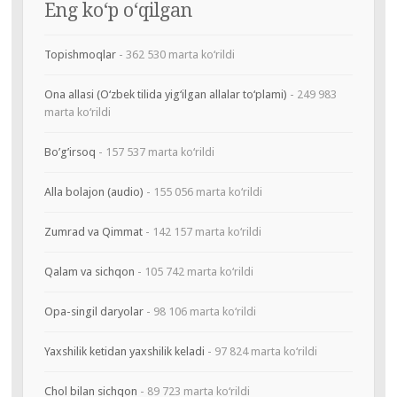
Eng ko‘p o‘qilgan
Topishmoqlar
- 362 530 marta ko‘rildi
Ona allasi (O‘zbek tilida yig‘ilgan allalar to‘plami)
- 249 983
marta ko‘rildi
Bo’g’irsoq
- 157 537 marta ko‘rildi
Alla bolajon (audio)
- 155 056 marta ko‘rildi
Zumrad va Qimmat
- 142 157 marta ko‘rildi
Qalam va sichqon
- 105 742 marta ko‘rildi
Opa-singil daryolar
- 98 106 marta ko‘rildi
Yaxshilik ketidan yaxshilik keladi
- 97 824 marta ko‘rildi
Chol bilan sichqon
- 89 723 marta ko‘rildi