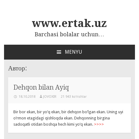
www.ertak.uz
Barchasi bolalar uchun…
MENYU
ПЕРЕЙТИ
К
Автор:
СОДЕРЖАНИЮ
Dehqon bilan Ayiq
18.10.2018
JOVOXIR
21 943 ko‘rishlar
Bir bor ekan, bir yo’q ekan, bir dehqon bo’lgan ekan. Uning uyi
o’rmon etagidagi qishloqda ekan. Dehqonning birgina
sadoqatli otidan boshqa hech kimi yo’q ekan.
>>>>