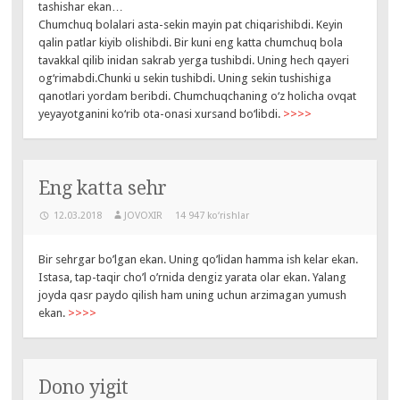
tashishar ekan…
Chumchuq bolalari asta-sekin mayin pat chiqarishibdi. Keyin
qalin patlar kiyib olishibdi. Bir kuni eng katta chumchuq bola
tavakkal qilib inidan sakrab yerga tushibdi. Uning hech qayeri
og‘rimabdi.Chunki u sekin tushibdi. Uning sekin tushishiga
qanotlari yordam beribdi. Chumchuqchaning o‘z holicha ovqat
yeyayotganini ko‘rib ota-onasi xursand bo‘libdi.
>>>>
Eng katta sehr
12.03.2018
JOVOXIR
14 947 ko‘rishlar
Bir sehrgar bo’lgan ekan. Uning qo’lidan hamma ish kelar ekan.
Istasa, tap-taqir cho’l o’rnida dengiz yarata olar ekan. Yalang
joyda qasr paydo qilish ham uning uchun arzimagan yumush
ekan.
>>>>
Dono yigit