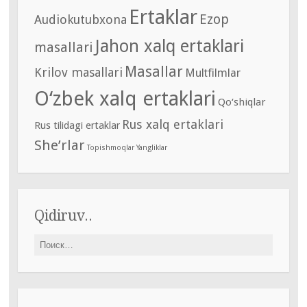
Ertaklar
Ezop
Audiokutubxona
Jahon xalq ertaklari
masallari
Masallar
Krilov masallari
Multfilmlar
O‘zbek xalq ertaklari
Qo‘shiqlar
Rus xalq ertaklari
Rus tilidagi ertaklar
She’rlar
Topishmoqlar
Yangliklar
Qidiruv..
Найти: