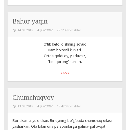
Bahor yaqin
14.03.2018
JOVOXIR
29 114 ko‘rishlar
O’tib ketdi qishning sovuq
Ham bo’ronli kunlari.
Ortda qoldi oy, yulduzsiz,
Tim qorong’i tunlari.
>>>>
Chumchuqvoy
13.03.2018
JOVOXIR
18 420 ko‘rishlar
Bor ekan-u, yo‘q ekan. Bir uyning bo‘g‘otida chumchuq oilasi
yasharkan. Ota bilan ona palaponlarga galma-gal ovqat