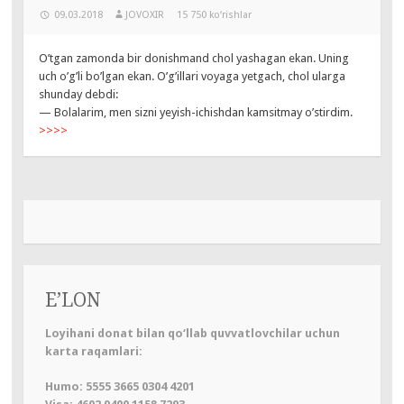
09.03.2018
JOVOXIR
15 750 ko‘rishlar
O’tgan zamonda bir donishmand chol yashagan ekan. Uning
uch o’g’li bo’lgan ekan. O’g’illari voyaga yetgach, chol ularga
shunday debdi:
— Bolalarim, men sizni yeyish-ichishdan kamsitmay o’stirdim.
>>>>
E’LON
Loyihani donat bilan qo‘llab quvvatlovchilar uchun
karta raqamlari:
Humo: 5555 3665 0304 4201