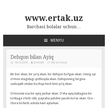
www.ertak.uz
Barchasi bolalar uchun…
MENYU
ПЕРЕЙТИ
К
СОДЕРЖАНИЮ
Dehqon bilan Ayiq
18.10.2018
JOVOXIR
21 942 ko‘rishlar
Bir bor ekan, bir yo’q ekan, bir dehqon bo’lgan ekan. Uning uyi
o’rmon etagidagi qishloqda ekan. Dehqonning birgina
sadoqatli otidan boshqa hech kimi yo’q ekan.
O’rmonda esa bir ayiq yashar ekan. O’sha ayiq kattagina bir
to’nkaga o’tirib olib, payraha yulishni yaxshi ko’rar ekan. Ora –
chora bo’kirib ashula ham aytarkan.