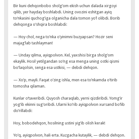
Bir kuni dehqonbobo sholg’om ekish uchun dalada xirgoyi
qilib, yer hayday boshlabdi. Uning ovozini eshitgan ayiq
to’nkasini quchog’iga olganicha dala tomon yo’l olibdi. Borib
dehqonga o’shqira boshlabdi:
— Hoy chol, nega to’nka o’yinimni buzyapsan? Hozir seni
majag’lab tashlayman!
— Unday qilma, ayiqpolvon. Kel, yaxshisi birga sholg’om
ekaylik. Hosil yetilgandan so’ng esa menga uning ostki qismi
bo’laqolsin, senga esa ustkisi, — debdi dehqon.
— Xo’p, mayli. Faqat o’zing ishla, men esa to’nkamda o’tirib
tomosha qilaman.
Kunlar o’taveribdi. Quyosh charaqlab, yerni qizdiribdi. Yomg’ir
yog’ib ekinni sug’oribdi. Ularni ko’rib ayiqpolvon xursand bo’lib
do’rillabdi:
Hoy, bobodehqon, hosilning ustini yig’ib olish kerak!
Yo’q, ayiqpolvon, hali erta. Kuzgacha kutaylik, — debdi dehqon.