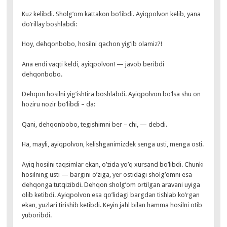
Kuz kelibdi. Sholg’om kattakon bo’libdi. Ayiqpolvon kelib, yana
do’rillay boshlabdi:
Hoy, dehqonbobo, hosilni qachon yig’ib olamiz?!
Ana endi vaqti keldi, ayiqpolvon! — javob beribdi
dehqonbobo.
Dehqon hosilni yig’ishtira boshlabdi. Ayiqpolvon bo’lsa shu on
hoziru nozir bo’libdi – da:
Qani, dehqonbobo, tegishimni ber – chi, — debdi.
Ha, mayli, ayiqpolvon, kelishganimizdek senga usti, menga osti.
Ayiq hosilni taqsimlar ekan, o’zida yo’q xursand bo’libdi. Chunki
hosilning usti — bargini o’ziga, yer ostidagi sholg’omni esa
dehqonga tutqizibdi. Dehqon sholg’om ortilgan aravani uyiga
olib ketibdi. Ayiqpolvon esa qo’lidagi bargdan tishlab ko’rgan
ekan, yuzlari tirishib ketibdi. Keyin jahl bilan hamma hosilni otib
yuboribdi.