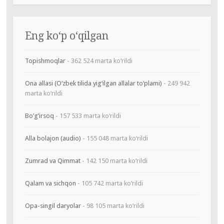
Eng ko‘p o‘qilgan
Topishmoqlar
- 362 524 marta ko‘rildi
Ona allasi (O‘zbek tilida yig‘ilgan allalar to‘plami)
- 249 942
marta ko‘rildi
Bo’g’irsoq
- 157 533 marta ko‘rildi
Alla bolajon (audio)
- 155 048 marta ko‘rildi
Zumrad va Qimmat
- 142 150 marta ko‘rildi
Qalam va sichqon
- 105 742 marta ko‘rildi
Opa-singil daryolar
- 98 105 marta ko‘rildi