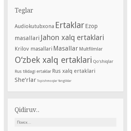
Teglar
Ertaklar
Ezop
Audiokutubxona
Jahon xalq ertaklari
masallari
Masallar
Krilov masallari
Multfilmlar
O‘zbek xalq ertaklari
Qo‘shiqlar
Rus xalq ertaklari
Rus tilidagi ertaklar
She’rlar
Topishmoqlar
Yangliklar
Qidiruv..
Найти: