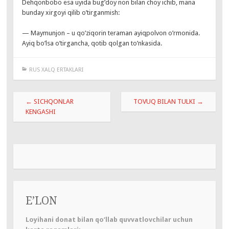
Dehqonbobo esa uyida bug’doy non bilan choy ichib, mana
bunday xirgoyi qilib o’tirganmish:
— Maymunjon – u qo’ziqorin teraman ayiqpolvon o’rmonida.
Ayiq bo’lsa o’tirgancha, qotib qolgan to’nkasida.
RUS XALQ ERTAKLARI
Навигация
←
SICHQONLAR
TOVUQ BILAN TULKI
→
по
KENGASHI
записям
E’LON
Loyihani donat bilan qo‘llab quvvatlovchilar uchun