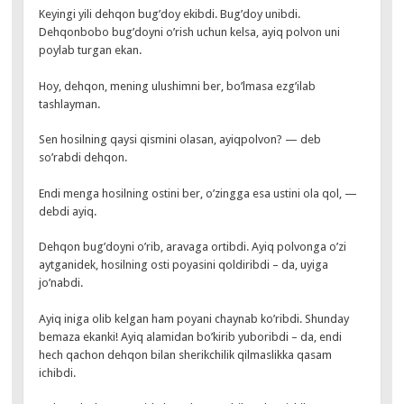
Keyingi yili dehqon bug’doy ekibdi. Bug’doy unibdi.
Dehqonbobo bug’doyni o’rish uchun kelsa, ayiq polvon uni
poylab turgan ekan.
Hoy, dehqon, mening ulushimni ber, bo’lmasa ezg’ilab
tashlayman.
Sen hosilning qaysi qismini olasan, ayiqpolvon? — deb
so’rabdi dehqon.
Endi menga hosilning ostini ber, o’zingga esa ustini ola qol, —
debdi ayiq.
Dehqon bug’doyni o’rib, aravaga ortibdi. Ayiq polvonga o’zi
aytganidek, hosilning osti poyasini qoldiribdi – da, uyiga
jo’nabdi.
Ayiq iniga olib kelgan ham poyani chaynab ko’ribdi. Shunday
bemaza ekanki! Ayiq alamidan bo’kirib yuboribdi – da, endi
hech qachon dehqon bilan sherikchilik qilmaslikka qasam
ichibdi.