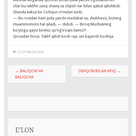
Ular bu taklifni zavq-shavq va olqish¬lar bilan qabul qilishibdi.
Shunda keksa bir Cichqon o‘rnidan turib:
— Bu rostdan ham juda yaxshi maslahat va, shubhasiz, bizning
muammomizni hal qiladi, — debdi. — Biroq Mushukning
bo‘yniga qaysi birimiz qo‘ng‘iroqni ilamiz?!
Qissadan hissa: Taklif qilish bosh¬qa, uni bajarish boshqa.
EZOP MASALLARI
Навигация
←
BALIQCHI VA
DEHQON BILAN AYIQ
→
по
BALIQCHA
записям
E’LON