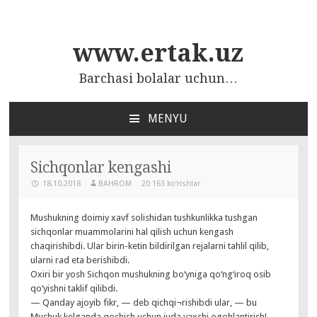
www.ertak.uz
Barchasi bolalar uchun…
MENYU
ПЕРЕЙТИ
К
СОДЕРЖАНИЮ
Sichqonlar kengashi
18.10.2018
BAHROM
20 163 ko‘rishlar
Mushukning doimiy xavf solishidan tushkunlikka tushgan
sichqonlar muammolarini hal qilish uchun kengash
chaqirishibdi. Ular birin-ketin bildirilgan rejalarni tahlil qilib,
ularni rad eta berishibdi.
Oxiri bir yosh Sichqon mushukning bo‘yniga qo‘ng‘iroq osib
qo‘yishni taklif qilibdi.
— Qanday ajoyib fikr, — deb qichqi¬rishibdi ular, — bu
Mushuk kelganda qochish uchun juda yaxshi ogohlantirish!