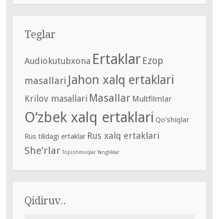
Teglar
Ertaklar
Ezop
Audiokutubxona
Jahon xalq ertaklari
masallari
Masallar
Krilov masallari
Multfilmlar
O‘zbek xalq ertaklari
Qo‘shiqlar
Rus xalq ertaklari
Rus tilidagi ertaklar
She’rlar
Topishmoqlar
Yangliklar
Qidiruv..
Найти: