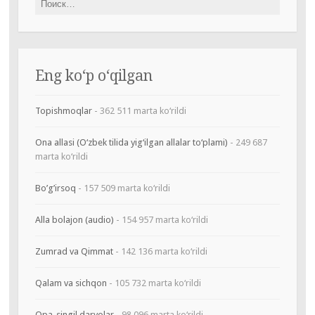
Eng ko‘p o‘qilgan
Topishmoqlar
- 362 511 marta ko‘rildi
Ona allasi (O‘zbek tilida yig‘ilgan allalar to‘plami)
- 249 687
marta ko‘rildi
Bo’g’irsoq
- 157 509 marta ko‘rildi
Alla bolajon (audio)
- 154 957 marta ko‘rildi
Zumrad va Qimmat
- 142 136 marta ko‘rildi
Qalam va sichqon
- 105 732 marta ko‘rildi
Opa-singil daryolar
- 98 096 marta ko‘rildi