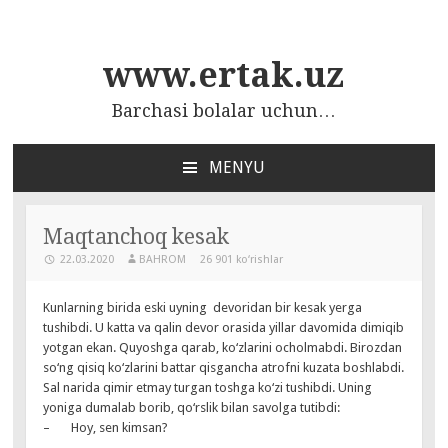
www.ertak.uz
Barchasi bolalar uchun…
MENYU
ПЕРЕЙТИ
К
СОДЕРЖАНИЮ
Maqtanchoq kesak
22.03.2020
BAHROM
26 901 ko‘rishlar
Kunlarning birida eski uyning devoridan bir kesak yerga
tushibdi. U katta va qalin devor orasida yillar davomida dimiqib
yotgan ekan. Quyoshga qarab, ko‘zlarini ocholmabdi. Birozdan
so‘ng qisiq ko‘zlarini battar qisgancha atrofni kuzata boshlabdi.
Sal narida qimir etmay turgan toshga ko‘zi tushibdi. Uning
yoniga dumalab borib, qo‘rslik bilan savolga tutibdi:
– Hoy, sen kimsan?