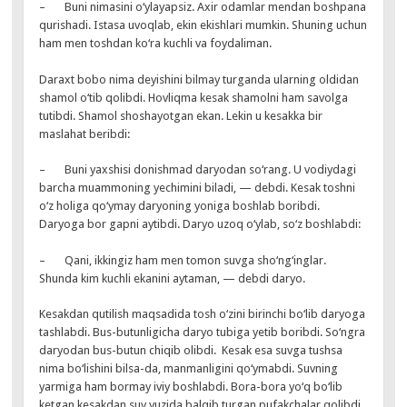
– Buni nimasini o‘ylayapsiz. Axir odamlar mendan boshpana
qurishadi. Istasa uvoqlab, ekin ekishlari mumkin. Shuning uchun
ham men toshdan ko‘ra kuchli va foydaliman.
Daraxt bobo nima deyishini bilmay turganda ularning oldidan
shamol o‘tib qolibdi. Hovliqma kesak shamolni ham savolga
tutibdi. Shamol shoshayotgan ekan. Lekin u kesakka bir
maslahat beribdi:
– Buni yaxshisi donishmad daryodan so‘rang. U vodiydagi
barcha muammoning yechimini biladi, — debdi. Kesak toshni
o‘z holiga qo‘ymay daryoning yoniga boshlab boribdi.
Daryoga bor gapni aytibdi. Daryo uzoq o‘ylab, so‘z boshlabdi:
– Qani, ikkingiz ham men tomon suvga sho‘ng‘inglar.
Shunda kim kuchli ekanini aytaman, — debdi daryo.
Kesakdan qutilish maqsadida tosh o‘zini birinchi bo‘lib daryoga
tashlabdi. Bus-butunligicha daryo tubiga yetib boribdi. So‘ngra
daryodan bus-butun chiqib olibdi. Kesak esa suvga tushsa
nima bo‘lishini bilsa-da, manmanligini qo‘ymabdi. Suvning
yarmiga ham bormay iviy boshlabdi. Bora-bora yo‘q bo‘lib
ketgan kesakdan suv yuzida balqib turgan pufakchalar qolibdi.