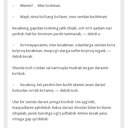
– Menmi?… Men toshman.
– Mayli, nima bo‘lsang bo‘laver, men sendan kuchliman!
Kesakning gapidan toshning jahli chiqib, uch-to‘rt qadam nari
yuribdi. Hali bir-birimizni yaxshi tanimasak, — debdi u.
– Ko‘rmayapsanmi, men kesakman, odamlarga sendan ko‘ra
ko‘proq kerakman. Aniqrog‘i ularga nafim ko‘proq tegadi, —
debdi kesak.
Shunda tosh o‘zidan sal nariroqda mudrab turgan daraxtni
ko‘ribdi.
– Kesakvoy, kel yaxshisi kim kuchli ekanini anavi daraxt
bobodan so‘rab ko‘ramiz, — debdi tosh.
Ular bir zumda daraxt yoniga boribdi. Uni uyg‘otib,
maqsadlarini aytishibdi. Keksa daraxt shoxlari bilan ko‘zlarini
ishqalab, javob berishga og‘iz juftlabdi. Ammo kesak yana
o‘rtaga gap qo‘shibdi: