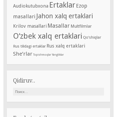
Ertaklar
Ezop
Audiokutubxona
Jahon xalq ertaklari
masallari
Masallar
Krilov masallari
Multfilmlar
O‘zbek xalq ertaklari
Qo‘shiqlar
Rus xalq ertaklari
Rus tilidagi ertaklar
She’rlar
Topishmoqlar
Yangliklar
Qidiruv..
Найти: