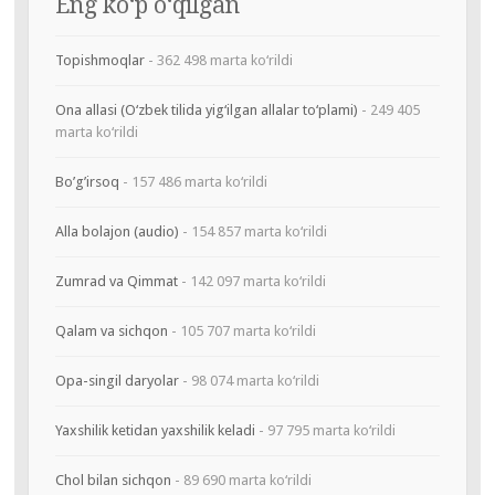
Eng ko‘p o‘qilgan
Topishmoqlar
- 362 498 marta ko‘rildi
Ona allasi (O‘zbek tilida yig‘ilgan allalar to‘plami)
- 249 405
marta ko‘rildi
Bo’g’irsoq
- 157 486 marta ko‘rildi
Alla bolajon (audio)
- 154 857 marta ko‘rildi
Zumrad va Qimmat
- 142 097 marta ko‘rildi
Qalam va sichqon
- 105 707 marta ko‘rildi
Opa-singil daryolar
- 98 074 marta ko‘rildi
Yaxshilik ketidan yaxshilik keladi
- 97 795 marta ko‘rildi
Chol bilan sichqon
- 89 690 marta ko‘rildi