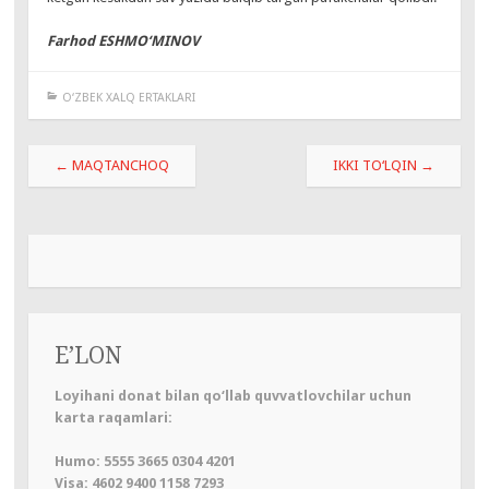
Farhod ESHMO‘MINOV
O‘ZBEK XALQ ERTAKLARI
Навигация
←
MAQTANCHOQ
IKKI TO‘LQIN
→
по
записям
E’LON
Loyihani donat bilan qo‘llab quvvatlovchilar uchun
karta raqamlari:
Humo: 5555 3665 0304 4201
Visa: 4602 9400 1158 7293