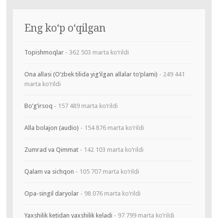
Eng ko‘p o‘qilgan
Topishmoqlar
- 362 503 marta ko‘rildi
Ona allasi (O‘zbek tilida yig‘ilgan allalar to‘plami)
- 249 441
marta ko‘rildi
Bo’g’irsoq
- 157 489 marta ko‘rildi
Alla bolajon (audio)
- 154 876 marta ko‘rildi
Zumrad va Qimmat
- 142 103 marta ko‘rildi
Qalam va sichqon
- 105 707 marta ko‘rildi
Opa-singil daryolar
- 98 076 marta ko‘rildi
Yaxshilik ketidan yaxshilik keladi
- 97 799 marta ko‘rildi