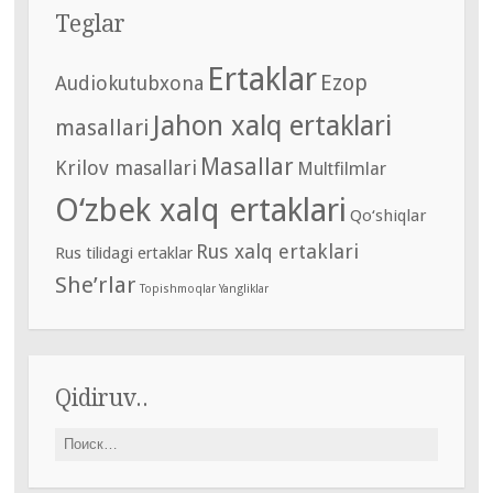
Teglar
Ertaklar
Ezop
Audiokutubxona
Jahon xalq ertaklari
masallari
Masallar
Krilov masallari
Multfilmlar
O‘zbek xalq ertaklari
Qo‘shiqlar
Rus xalq ertaklari
Rus tilidagi ertaklar
She’rlar
Topishmoqlar
Yangliklar
Qidiruv..
Найти: