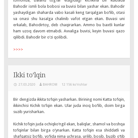
tomonda, baland tog‘lar etagidagi kichkina bir kulbada
Bahodir ismli bola bobosi va buvisi bilan yashar ekan. Bahodir
yashaydigan shaharda vabo kasali keng tarqalgan bo‘lib, otasi
va onasi shu kasalga chalinib vafot etgan ekan. Buvasi uni
erkalab, Bahodirtoy, deb chaqirarkan. Ammo bu baxtli kunlar
ham uzoq davom etmabdi. Avvaliga buvisi, keyin buvasi qazo
qilibdi. Bahodir bir o‘zi qolibdi.
>>>>
Ikki to‘lqin
27.03.2020
BAHROM
12 156 ko‘rishlar
Bir dengizda ikkita to‘lqin yasharkan. Birining nomi Katta to‘lqin,
ikkinchisi Kichik to‘lqin ekan. Ular juda inoq bo‘lib, doim birga
suzib yurisharkan.
Kichik to‘lqin juda ochiqko‘ngil ekan, baliqlar, shamol va boshqa
to‘lqinlar bilan birga o‘ynarkan. Katta to‘lqin esa shiddatli va
shafqatsiz bo‘lib, yo‘lida nima uchrasa, urilib, bosib, buzib o‘tib