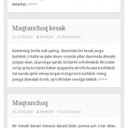
ketarkan.
>>>>
Maqtanchoq kesak
22.03.2020
BAHROM
26 903 ko‘rishlar
Kunlarning birida eski uyning devoridan bir kesak yerga
tushibdi. U katta va qalin devor orasida yillar davomida dimiqib
yotgan ekan. Quyoshga qarab, ko‘zlarini ocholmabdi. Birozdan
so‘ng qisiq ko‘zlarini battar qisgancha atrofni kuzata boshlabdi.
Sal narida qimir etmay turgan toshga ko‘zi tushibdi. Uning
yoniga dumalab borib, qo‘rslik bilan savolga tutibdi:
>>>>
Maqtanchoq
20.03.2020
BAHROM
16 122 ko‘rishlar
Bir mevali daraxt mevasiz daraxt bilan yonma-yon o‘sar ekan.