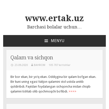
www.ertak.uz
Barchasi bolalar uchun…
MENYU
ПЕРЕЙТИ
К
СОДЕРЖАНИЮ
Qalam va sichqon
23.09.2020
BAHROM
105 707 ko‘rishlar
Bir bor ekan, bir yo‘q ekan. Oddiygina bir qalam bo‘lgan ekan.
Bir kuni uning egasi Valijon qalamini stol ustida unitib
qoldiribdi. Paytdan foydalangan sichqoncha inidan chiqib
qalamni tishlab olib qochmoqchi bo‘libdi.
>>>>