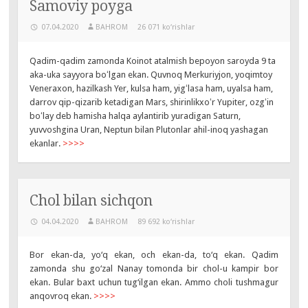
Samoviy poyga
07.04.2020
BAHROM
26 071 ko‘rishlar
Qadim-qadim zamonda Koinot atalmish bepoyon saroyda 9 ta
aka-uka sayyora boʻlgan ekan. Quvnoq Merkuriyjon, yoqimtoy
Veneraxon, hazilkash Yer, kulsa ham, yigʻlasa ham, uyalsa ham,
darrov qip-qizarib ketadigan Mars, shirinlikxoʻr Yupiter, ozgʻin
boʻlay deb hamisha halqa aylantirib yuradigan Saturn,
yuvvoshgina Uran, Neptun bilan Plutonlar ahil-inoq yashagan
ekanlar.
>>>>
Chol bilan sichqon
04.04.2020
BAHROM
89 692 ko‘rishlar
Bor ekan-da, yo‘q ekan, och ekan-da, to‘q ekan. Qadim
zamonda shu go‘zal Nanay tomonda bir chol-u kampir bor
ekan. Bular baxt uchun tug‘ilgan ekan. Ammo choli tushmagur
anqovroq ekan.
>>>>