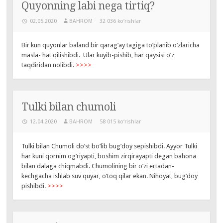
Quyonning labi nega tirtiq?
02.05.2020
BAHROM
32 036 ko‘rishlar
Bir kun quyonlar baland bir qarag’ay tagiga to’planib o’zlaricha
masla- hat qilishibdi. Ular kuyib-pishib, har qaysisi o’z
taqdiridan nolibdi.
>>>>
Tulki bilan chumoli
12.04.2020
BAHROM
58 015 ko‘rishlar
Tulki bilan Chumoli do’st bo’lib bug’doy sepishibdi. Ayyor Tulki
har kuni qornim og’riyapti, boshim zirqirayapti degan bahona
bilan dalaga chiqmabdi. Chumolining bir o’zi ertadan-
kechgacha ishlab suv quyar, o’toq qilar ekan. Nihoyat, bug’doy
pishibdi.
>>>>