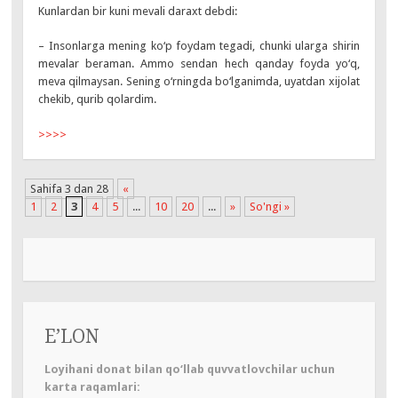
Kunlardan bir kuni mevali daraxt debdi:
– Insonlarga mening ko‘p foydam tegadi, chunki ularga shirin
mevalar beraman. Ammo sendan hech qanday foyda yo‘q,
meva qilmaysan. Sening o‘rningda bo‘lganimda, uyatdan xijolat
chekib, qurib qolardim.
>>>>
Sahifa 3 dan 28
«
1
2
3
4
5
...
10
20
...
»
So'ngi »
E’LON
Loyihani donat bilan qo‘llab quvvatlovchilar uchun
karta raqamlari: