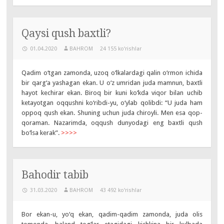
Qaysi qush baxtli?
01.04.2020
BAHROM
24 155 ko‘rishlar
Qadim o‘tgan zamonda, uzoq o‘lkalardagi qalin o‘rmon ichida
bir qarg‘a yashagan ekan. U o‘z umridan juda mamnun, baxtli
hayot kechirar ekan. Biroq bir kuni ko‘kda viqor bilan uchib
ketayotgan oqqushni ko‘ribdi-yu, o‘ylab qolibdi: “U juda ham
oppoq qush ekan. Shuning uchun juda chiroyli. Men esa qop-
qoraman. Nazarimda, oqqush dunyodagi eng baxtli qush
bo‘lsa kerak”.
>>>>
Bahodir tabib
31.03.2020
BAHROM
43 492 ko‘rishlar
Bor ekan-u, yo‘q ekan, qadim-qadim zamonda, juda olis