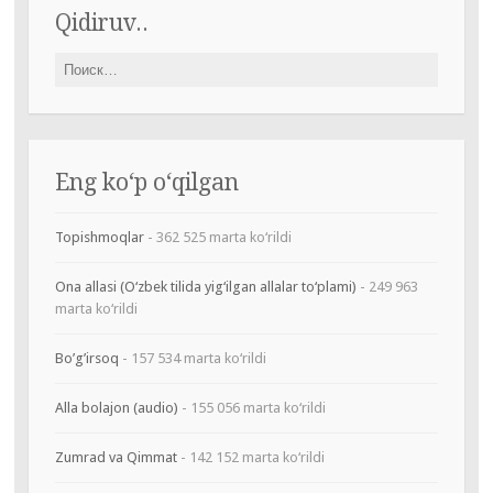
Qidiruv..
Найти:
Eng ko‘p o‘qilgan
Topishmoqlar
- 362 525 marta ko‘rildi
Ona allasi (O‘zbek tilida yig‘ilgan allalar to‘plami)
- 249 963
marta ko‘rildi
Bo’g’irsoq
- 157 534 marta ko‘rildi
Alla bolajon (audio)
- 155 056 marta ko‘rildi
Zumrad va Qimmat
- 142 152 marta ko‘rildi