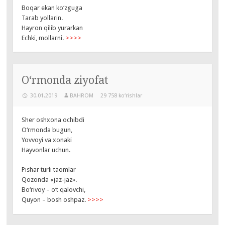
Boqar ekan ko‘zguga
Tarab yollarin.
Hayron qilib yurarkan
Echki, mollarni.
>>>>
O‘rmonda ziyofat
30.01.2019
BAHROM
29 758 ko‘rishlar
Sher oshxona ochibdi
O‘rmonda bugun,
Yovvoyi va xonaki
Hayvonlar uchun.
Pishar turli taomlar
Qozonda «jaz-jaz».
Bo‘rivoy – o‘t qalovchi,
Quyon – bosh oshpaz.
>>>>