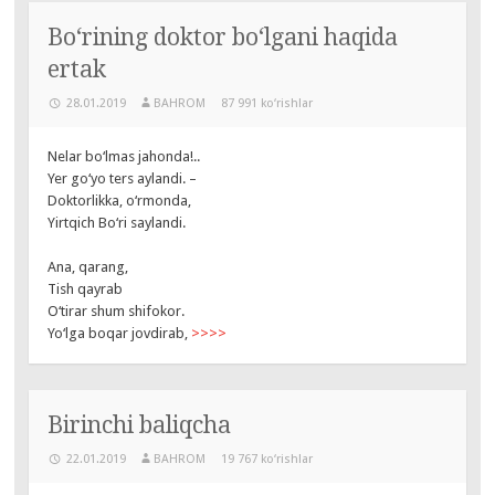
Bo‘rining doktor bo‘lgani haqida
ertak
28.01.2019
BAHROM
87 991 ko‘rishlar
Nelar bo‘lmas jahonda!..
Yer go‘yo ters aylandi. –
Doktorlikka, o‘rmonda,
Yirtqich Bo‘ri saylandi.
Ana, qarang,
Tish qayrab
O‘tirar shum shifokor.
Yo‘lga boqar jovdirab,
>>>>
Birinchi baliqcha
22.01.2019
BAHROM
19 767 ko‘rishlar