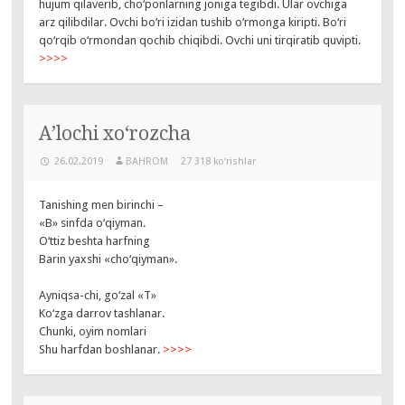
hujum qilaverib, cho‘ponlarning joniga tegibdi. Ular ovchiga
arz qilibdilar. Ovchi bo‘ri izidan tushib o‘rmonga kiripti. Bo‘ri
qo‘rqib o‘rmondan qochib chiqibdi. Ovchi uni tirqiratib quvipti.
>>>>
A’lochi xo‘rozcha
26.02.2019
BAHROM
27 318 ko‘rishlar
Tanishing men birinchi –
«B» sinfda o‘qiyman.
O‘ttiz beshta harfning
Barin yaxshi «cho‘qiyman».
Ayniqsa-chi, go‘zal «T»
Ko‘zga darrov tashlanar.
Chunki, oyim nomlari
Shu harfdan boshlanar.
>>>>