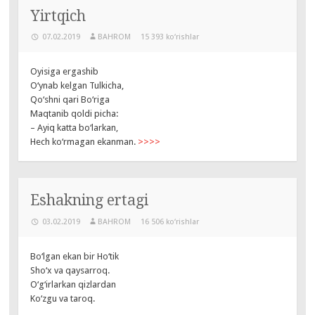
Yirtqich
07.02.2019
BAHROM
15 393 ko‘rishlar
Oyisiga ergashib
O‘ynab kelgan Tulkicha,
Qo‘shni qari Bo‘riga
Maqtanib qoldi picha:
– Ayiq katta bo‘larkan,
Hech ko‘rmagan ekanman.
>>>>
Eshakning ertagi
03.02.2019
BAHROM
16 506 ko‘rishlar
Bo‘lgan ekan bir Ho‘tik
Sho‘x va qaysarroq.
O‘g‘irlarkan qizlardan
Ko‘zgu va taroq.