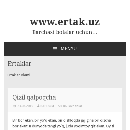
www.ertak.uz
Barchasi bolalar uchun…
MENYU
ПЕРЕЙТИ
К
Ertaklar
СОДЕРЖАНИЮ
Ertaklar olami
Qizil qalpoqcha
23.03.2019
BAHROM
58 182 ko‘rishlar
Bir bor ekan, bir yoʻq ekan, bir qishloqda jajjigina bir qizcha
bor ekan: u dunyoda tengi yoʻq, juda yoqimtoy qiz ekan. Oyisi