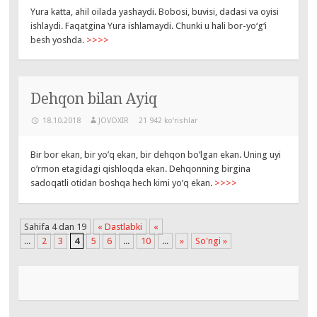
Yura katta, ahil oilada yashaydi. Bobosi, buvisi, dadasi va oyisi
ishlaydi. Faqatgina Yura ishlamaydi. Chunki u hali bor-yo‘g‘i
besh yoshda.
>>>>
Dehqon bilan Ayiq
18.10.2018
JOVOXIR
21 942 ko‘rishlar
Bir bor ekan, bir yo’q ekan, bir dehqon bo’lgan ekan. Uning uyi
o’rmon etagidagi qishloqda ekan. Dehqonning birgina
sadoqatli otidan boshqa hech kimi yo’q ekan.
>>>>
Sahifa 4 dan 19
« Dastlabki
«
...
2
3
4
5
6
...
10
...
»
So'ngi »