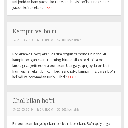
uni jonidan ham yaxshi koʻrar ekan, buvisi boʻlsa undan ham
yaxshi koʻrar ekan.
>>>>
Kampir va bo‘ri
23.03.2019
BAHROM
52 101 ko‘rishlar
Bor ekan-da, yo‘q ekan, qadim o‘tgan zamonda bir chol-u
kampir bo‘lgan ekan. Ularning bitta qizil xo‘rozi, bitta oq
kuchugi va yetti echkisi bor ekan. Ularga yaqin joyda bir bo‘ri
ham yashar ekan. Bir kuni kechasi chol-u kampirning uyiga bo‘ri
kelibdi va ostonadan turib, ulibdi:
>>>>
Chol bilan bo‘ri
23.03.2019
BAHROM
33 862 ko‘rishlar
Bir bor ekan, bir yo‘q ekan, bir bo‘ri bor ekan. Bo‘ri qo‘ylarga