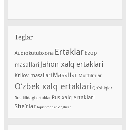
Teglar
Ertaklar
Ezop
Audiokutubxona
Jahon xalq ertaklari
masallari
Masallar
Krilov masallari
Multfilmlar
O‘zbek xalq ertaklari
Qo‘shiqlar
Rus xalq ertaklari
Rus tilidagi ertaklar
She’rlar
Topishmoqlar
Yangliklar