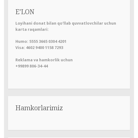
E’LON
Loyihani donat bilan qo‘llab quvvatlovchilar uchun
karta raqamlari:
Humo: 5555 3665 0304 4201
Visa: 4602 9400 1158 7293
Reklama va hamkorlik uchun
+99899 806-34-44
Hamkorlarimiz