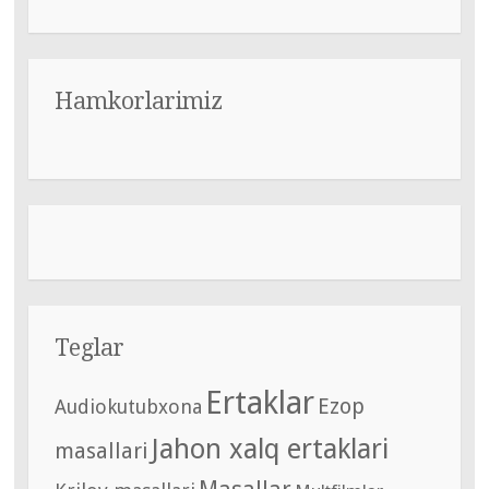
Hamkorlarimiz
Teglar
Ertaklar
Ezop
Audiokutubxona
Jahon xalq ertaklari
masallari