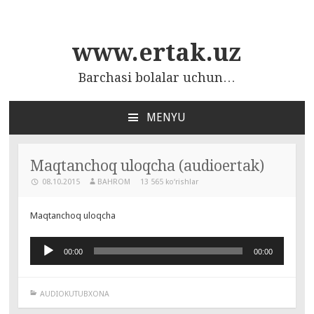
www.ertak.uz
Barchasi bolalar uchun…
MENYU
ПЕРЕЙТИ
К
СОДЕРЖАНИЮ
Maqtanchoq uloqcha (audioertak)
08.10.2015
BAHROM
13 565 ko‘rishlar
Maqtanchoq uloqcha
Аудиоплеер
00:00
00:00
AUDIOKUTUBXONA