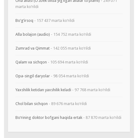
Ona allasi (O‘zbek tilida yig‘ilgan allalar to‘plami)
- 249 071
marta ko‘rildi
Bo’g’irsoq
- 157 437 marta ko‘rildi
Alla bolajon (audio)
- 154 752 marta ko‘rildi
Zumrad va Qimmat
- 142 055 marta ko‘rildi
Qalam va sichqon
- 105 694 marta ko‘rildi
Opa-singil daryolar
- 98 054 marta ko‘rildi
Yaxshilik ketidan yaxshilik keladi
- 97 768 marta ko‘rildi
Chol bilan sichqon
- 89 676 marta ko‘rildi
Bo‘rining doktor bo‘lgani haqida ertak
- 87 870 marta ko‘rildi