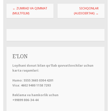
Навигация
←
ZUMRAD VA QIMMAT
SICHQONLAR
по
(MULTFILM)
(AUDIOERTAK)
→
записям
E’LON
Loyihani donat bilan qo‘llab quvvatlovchilar uchun
karta raqamlari:
Humo: 5555 3665 0304 4201
Visa: 4602 9400 1158 7293
Reklama va hamkorlik uchun
+99899 806-34-44