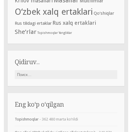
Masallar
Krilov masallari
Multfilmlar
O‘zbek xalq ertaklari
Qo‘shiqlar
Rus xalq ertaklari
Rus tilidagi ertaklar
She’rlar
Topishmoqlar
Yangliklar
Qidiruv..
Найти:
Eng ko‘p o‘qilgan
Topishmoqlar
- 362 480 marta ko‘rildi