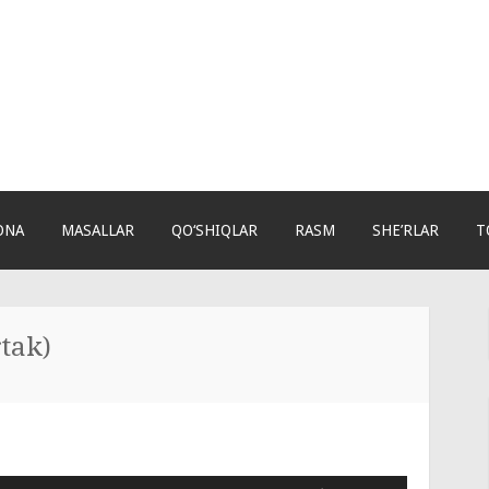
ONA
MASALLAR
QO‘SHIQLAR
RASM
SHE’RLAR
T
tak)
Используйте