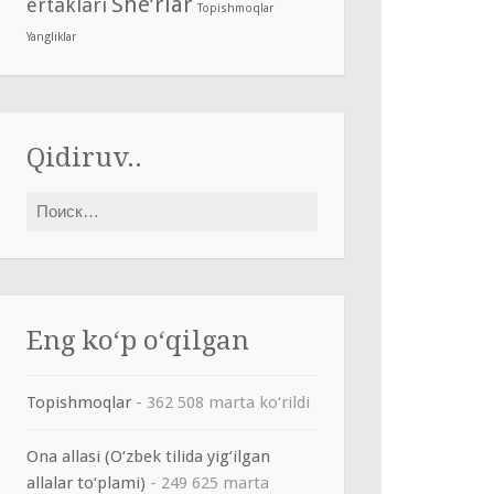
She’rlar
ertaklari
Topishmoqlar
Yangliklar
Qidiruv..
Найти:
Eng ko‘p o‘qilgan
Topishmoqlar
- 362 508 marta ko‘rildi
Ona allasi (O‘zbek tilida yig‘ilgan
allalar to‘plami)
- 249 625 marta