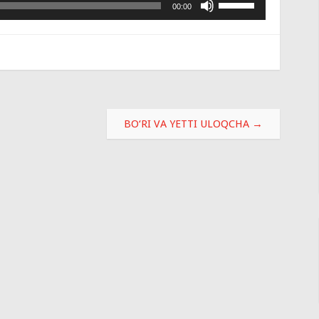
00:00
клавиши
вверх/
вниз,
чтобы
увеличить
или
уменьшить
BO‘RI VA YETTI ULOQCHA
→
громкость.