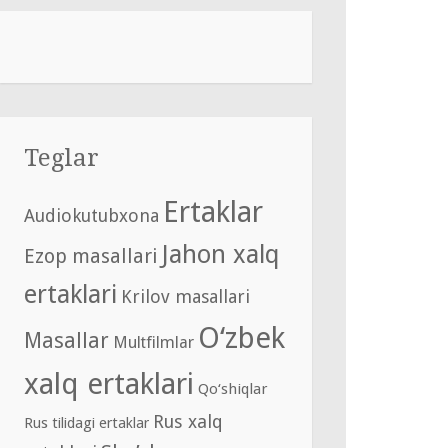
Teglar
Ertaklar
Audiokutubxona
Jahon xalq
Ezop masallari
ertaklari
Krilov masallari
O‘zbek
Masallar
Multfilmlar
xalq ertaklari
Qo‘shiqlar
Rus xalq
Rus tilidagi ertaklar