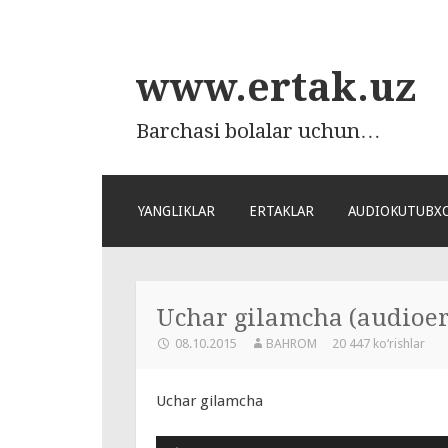
www.ertak.uz
Barchasi bolalar uchun…
ПЕРЕЙТИ
YANGLIKLAR
ERTAKLAR
AUDIOKUTUBX
К
СОДЕРЖАНИЮ
Uchar gilamcha (audioer
08.10.2015
BAHROM
20 447 ko‘rishlar
Uchar gilamcha
Аудиоплеер