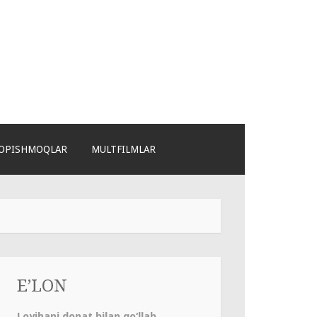
OPISHMOQLAR
MULTFILMLAR
E’LON
Loyihani donat bilan qo‘llab