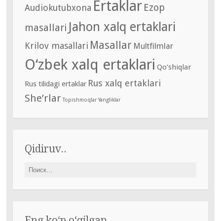
Ertaklar
Ezop
Audiokutubxona
Jahon xalq ertaklari
masallari
Masallar
Krilov masallari
Multfilmlar
O‘zbek xalq ertaklari
Qo‘shiqlar
Rus xalq ertaklari
Rus tilidagi ertaklar
She’rlar
Topishmoqlar
Yangliklar
Qidiruv..
Найти:
Eng ko‘p o‘qilgan