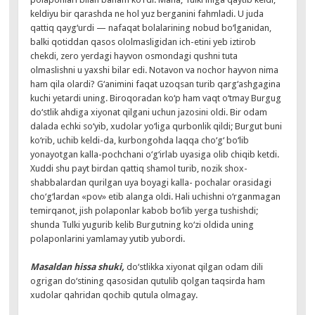
keldiyu bir qarashda ne hol yuz berganini fahmladi. U juda
qattiq qayg‘urdi — nafaqat bolalarining nobud bo‘lganidan,
balki qotiddan qasos ololmasligidan ich-etini yeb iztirob
chekdi, zero yerdagi hayvon osmondagi qushni tuta
olmaslishni u yaxshi bilar edi. Notavon va nochor hayvon nima
ham qila olardi? G‘animini faqat uzoqsan turib qarg‘ashgagina
kuchi yetardi uning. Biroqoradan ko‘p ham vaqt o‘tmay Burgug
do‘stlik ahdiga xiyonat qilgani uchun jazosini oldi. Bir odam
dalada echki so‘yib, xudolar yo‘liga qurbonlik qildi; Burgut buni
ko‘rib, uchib keldi-da, kurbongohda laqqa cho‘g‘ bo‘lib
yonayotgan kalla-pochchani o‘g‘irlab uyasiga olib chiqib ketdi.
Xuddi shu payt birdan qattiq shamol turib, nozik shox-
shabbalardan qurilgan uya boyagi kalla- pochalar orasidagi
cho‘g‘lardan «pov» etib alanga oldi. Hali uchishni o‘rganmagan
temirqanot, jish polaponlar kabob bo‘lib yerga tushishdi;
shunda Tulki yugurib kelib Burgutning ko‘zi oldida uning
polaponlarini yamlamay yutib yubordi.
Masaldan hissa shuki,
do‘stlikka xiyonat qilgan odam dili
ogrigan do‘stining qasosidan qutulib qolgan taqsirda ham
xudolar qahridan qochib qutula olmagay.