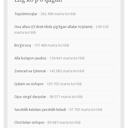
Topishmoqlar
- 362 496 marta ko‘rildi
Ona allasi (O‘zbek tilida yig‘ilgan allalar to‘plami)
- 249 326
marta ko‘rildi
Bo’g’irsoq
- 157 466 marta ko‘rildi
Alla bolajon (audio)
- 154 841 marta ko‘rildi
Zumrad va Qimmat
- 142 083 marta ko‘rildi
Qalam va sichqon
- 105 702 marta ko‘rildi
Opa-singil daryolar
- 98 071 marta ko‘rildi
Yaxshilik ketidan yaxshilik keladi
- 97 793 marta ko‘rildi
Chol bilan sichqon
- 89 687 marta ko‘rildi