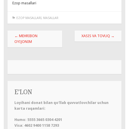
Ezop masallari
EZOP MASALLARI
,
MASALLAR
Навигация
←
MEHRIBON
XASIS VA TOVUQ
→
по
OYIJONIM
записям
E’LON
Loyihani donat bilan qo‘llab quvvatlovchilar uchun
karta raqamlari:
Humo: 5555 3665 0304 4201
Visa: 4602 9400 1158 7293