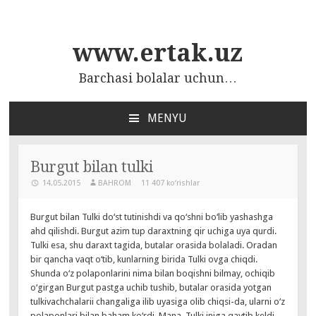
www.ertak.uz
Barchasi bolalar uchun…
MENYU
ПЕРЕЙТИ
К
СОДЕРЖАНИЮ
Burgut bilan tulki
14.05.2015
BAHROM
11 407 ko‘rishlar
Burgut bilan Tulki do‘st tutinishdi va qo‘shni bo‘lib yashashga
ahd qilishdi. Burgut azim tup daraxtning qir uchiga uya qurdi.
Tulki esa, shu daraxt tagida, butalar orasida bolaladi. Oradan
bir qancha vaqt o‘tib, kunlarning birida Tulki ovga chiqdi.
Shunda o‘z polaponlarini nima bilan boqishni bilmay, ochiqib
o‘girgan Burgut pastga uchib tushib, butalar orasida yotgan
tulkivachchalarii changaliga ilib uyasiga olib chiqsi-da, ularni o‘z
polaponlari bilan baham ko‘rdi. Mana, Tulki iniga qaytib keldi,