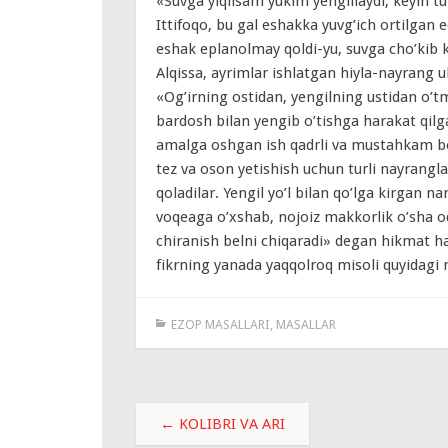
«Suvga yiqilsam yukim yengillaydi, keyin tu
Ittifoqo, bu gal eshakka yuvg’ich ortilgan e
eshak eplanolmay qoldi-yu, suvga cho’kib k
Alqissa, ayrimlar ishlatgan hiyla-nayrang 
«Og’irning ostidan, yengilning ustidan o’t
bardosh bilan yengib o’tishga harakat qilg
amalga oshgan ish qadrli va mustahkam bo’
tez va oson yetishish uchun turli nayrang
qoladilar. Yengil yo’l bilan qo’lga kirgan 
voqeaga o’xshab, nojoiz makkorlik o’sha 
chiranish belni chiqaradi» degan hikmat h
fikrning yanada yaqqolroq misoli quyidagi 
EZOP MASALLARI
,
MASALLAR
Навигация
←
KOLIBRI VA ARI