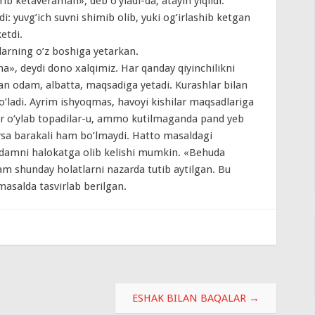
rib ketaveraman», deb o’yladi-da, atayin yiqildi.
di: yuvg’ich suvni shimib olib, yuki og’irlashib ketgan
etdi.
ularning o’z boshiga yetarkan.
ma», deydi dono xalqimiz. Har qanday qiyinchilikni
an odam, albatta, maqsadiga yetadi. Kurashlar bilan
ladi. Ayrim ishyoqmas, havoyi kishilar maqsadlariga
lar o’ylab topadilar-u, ammo kutilmaganda pand yeb
narsa barakali ham bo’lmaydi. Hatto masaldagi
odamni halokatga olib kelishi mumkin. «Behuda
am shunday holatlarni nazarda tutib aytilgan. Bu
masalda tasvirlab berilgan.
ESHAK BILAN BAQALAR
→