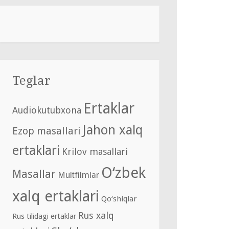
Teglar
Ertaklar
Audiokutubxona
Jahon xalq
Ezop masallari
ertaklari
Krilov masallari
O‘zbek
Masallar
Multfilmlar
xalq ertaklari
Qo‘shiqlar
Rus xalq
Rus tilidagi ertaklar