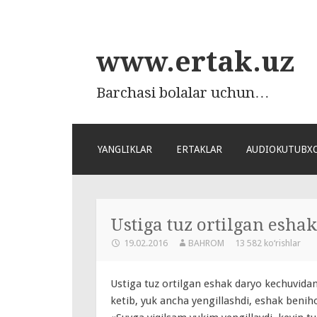
www.ertak.uz
Barchasi bolalar uchun…
ПЕРЕЙТИ
YANGLIKLAR
ERTAKLAR
AUDIOKUTUBX
К
СОДЕРЖАНИЮ
Ustiga tuz ortilgan eshak
19.02.2016
BAHROM
13 582 ko‘rishlar
Ustiga tuz ortilgan eshak daryo kechuvidan о
ketib, yuk ancha yengillashdi, eshak beniho