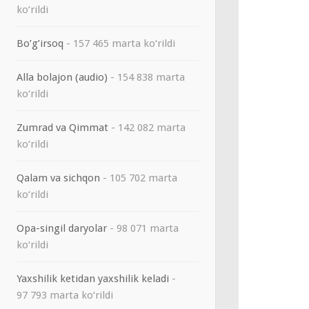
ko‘rildi
Bo’g’irsoq
- 157 465 marta ko‘rildi
Alla bolajon (audio)
- 154 838 marta
ko‘rildi
Zumrad va Qimmat
- 142 082 marta
ko‘rildi
Qalam va sichqon
- 105 702 marta
ko‘rildi
Opa-singil daryolar
- 98 071 marta
ko‘rildi
Yaxshilik ketidan yaxshilik keladi
-
97 793 marta ko‘rildi