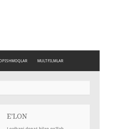
OPISHMOQLAR
MULTFILMLAR
E’LON
Loyihani donat bilan qo‘llab