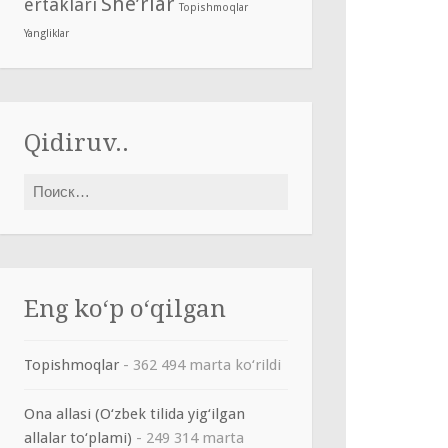
She’rlar
ertaklari
Topishmoqlar
Yangliklar
Qidiruv..
Найти:
Eng ko‘p o‘qilgan
Topishmoqlar
- 362 494 marta ko‘rildi
Ona allasi (O‘zbek tilida yig‘ilgan
allalar to‘plami)
- 249 314 marta