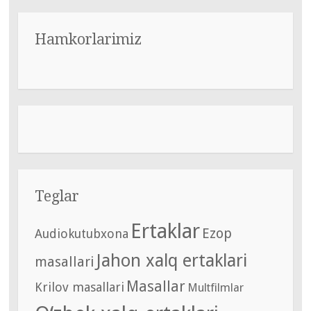
Hamkorlarimiz
Teglar
Ertaklar
Ezop
Audiokutubxona
Jahon xalq ertaklari
masallari
Masallar
Krilov masallari
Multfilmlar