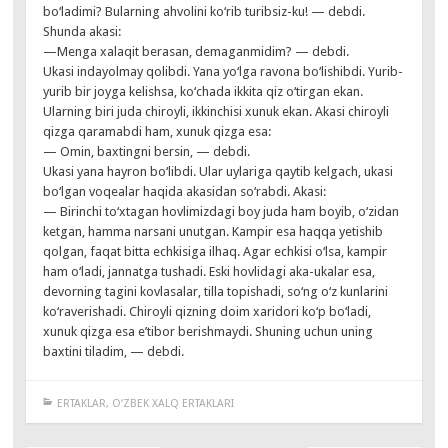
bo‘ladimi? Bularning ahvolini ko‘rib turibsiz-ku! — debdi.
Shunda akasi:
—Menga xalaqit berasan, demaganmidim? — debdi.
Ukasi indayolmay qolibdi. Yana yo‘lga ravona bo‘lishibdi. Yurib-
yurib bir joyga kelishsa, ko‘chada ikkita qiz o‘tirgan ekan.
Ularning biri juda chiroyli, ikkinchisi xunuk ekan. Akasi chiroyli
qizga qaramabdi ham, xunuk qizga esa:
— Omin, baxtingni bersin, — debdi.
Ukasi yana hayron bo‘libdi. Ular uylariga qaytib kelgach, ukasi
bo‘lgan voqealar haqida akasidan so‘rabdi. Akasi:
— Birinchi to‘xtagan hovlimizdagi boy juda ham boyib, o‘zidan
ketgan, hamma narsani unutgan. Kampir esa haqqa yetishib
qolgan, faqat bitta echkisiga ilhaq. Agar echkisi o‘lsa, kampir
ham o‘ladi, jannatga tushadi. Eski hovlidagi aka-ukalar esa,
devorning tagini kovlasalar, tilla topishadi, so‘ng o‘z kunlarini
ko‘raverishadi. Chiroyli qizning doim xaridori ko‘p bo‘ladi,
xunuk qizga esa e’tibor berishmaydi. Shuning uchun uning
baxtini tiladim, — debdi.
ERTAKLAR
,
O‘ZBEK XALQ ERTAKLARI