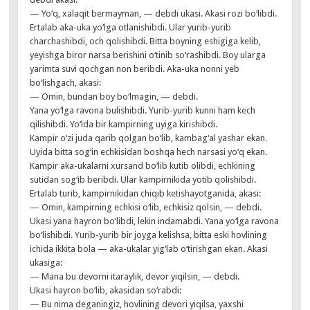
— Yo‘q, xalaqit bermayman, — debdi ukasi. Akasi rozi bo‘libdi.
Ertalab aka-uka yo‘lga otlanishibdi. Ular yurib-yurib
charchashibdi, och qolishibdi. Bitta boyning eshigiga kelib,
yeyishga biror narsa berishini o‘tinib so‘rashibdi. Boy ularga
yarimta suvi qochgan non beribdi. Aka-uka nonni yeb
bo‘lishgach, akasi:
— Omin, bundan boy bo‘lmagin, — debdi.
Yana yo‘lga ravona bulishibdi. Yurib-yurib kunni ham kech
qilishibdi. Yo‘lda bir kampirning uyiga kirishibdi.
Kampir o‘zi juda qarib qolgan bo‘lib, kambag‘al yashar ekan.
Uyida bitta sog‘in echkisidan boshqa hech narsasi yo‘q ekan.
Kampir aka-ukalarni xursand bo‘lib kutib olibdi, echkining
sutidan sog‘ib beribdi. Ular kampirnikida yotib qolishibdi.
Ertalab turib, kampirnikidan chiqib ketishayotganida, akasi:
— Omin, kampirning echkisi o‘lib, echkisiz qolsin, — debdi.
Ukasi yana hayron bo‘libdi, lekin indamabdi. Yana yo‘lga ravona
bo‘lishibdi. Yurib-yurib bir joyga kelishsa, bitta eski hovlining
ichida ikkita bola — aka-ukalar yig‘lab o‘tirishgan ekan. Akasi
ukasiga:
— Mana bu devorni itaraylik, devor yiqilsin, — debdi.
Ukasi hayron bo‘lib, akasidan so‘rabdi:
— Bu nima deganingiz, hovlining devori yiqilsa, yaxshi