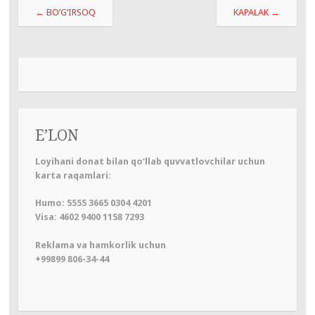
Навигация
←
BO’G’IRSOQ
KAPALAK
→
по
записям
E’LON
Loyihani donat bilan qo‘llab quvvatlovchilar uchun
karta raqamlari:
Humo: 5555 3665 0304 4201
Visa: 4602 9400 1158 7293
Reklama va hamkorlik uchun
+99899 806-34-44