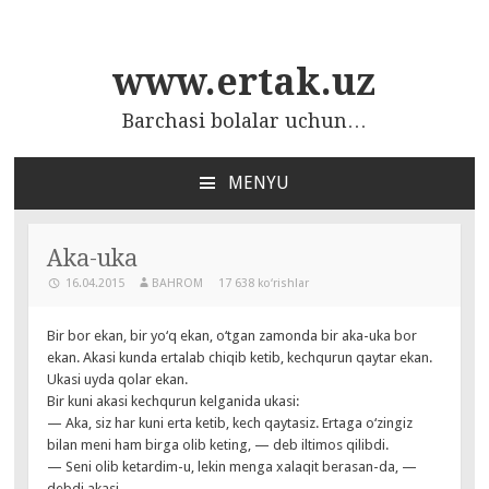
www.ertak.uz
Barchasi bolalar uchun…
MENYU
ПЕРЕЙТИ
К
СОДЕРЖАНИЮ
Aka-uka
16.04.2015
BAHROM
17 638 ko‘rishlar
Bir bor ekan, bir yo‘q ekan, o‘tgan zamonda bir aka-uka bor
ekan. Akasi kunda ertalab chiqib ketib, kechqurun qaytar ekan.
Ukasi uyda qolar ekan.
Bir kuni akasi kechqurun kelganida ukasi:
— Aka, siz har kuni erta ketib, kech qaytasiz. Ertaga o‘zingiz
bilan meni ham birga olib keting, — deb iltimos qilibdi.
— Seni olib ketardim-u, lekin menga xalaqit berasan-da, —
debdi akasi.