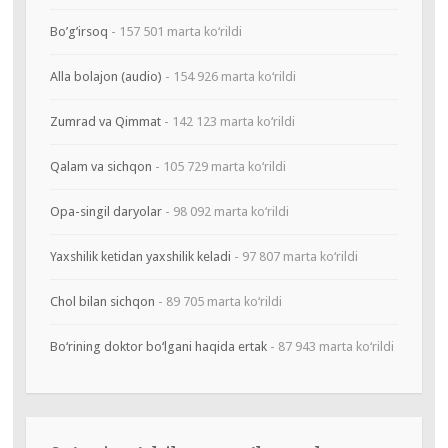
Bo’g’irsoq
- 157 501 marta ko‘rildi
Alla bolajon (audio)
- 154 926 marta ko‘rildi
Zumrad va Qimmat
- 142 123 marta ko‘rildi
Qalam va sichqon
- 105 729 marta ko‘rildi
Opa-singil daryolar
- 98 092 marta ko‘rildi
Yaxshilik ketidan yaxshilik keladi
- 97 807 marta ko‘rildi
Chol bilan sichqon
- 89 705 marta ko‘rildi
Bo‘rining doktor bo‘lgani haqida ertak
- 87 943 marta ko‘rildi