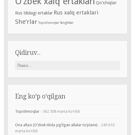
O‘zbek xalq ertaklari
Qo‘shiqlar
Rus xalq ertaklari
Rus tilidagi ertaklar
She’rlar
Topishmoqlar
Yangliklar
Qidiruv..
Найти:
Eng ko‘p o‘qilgan
Topishmoqlar
- 362 508 marta ko‘rildi
Ona allasi (O‘zbek tilida yig‘ilgan allalar to‘plami)
- 249 610
marta ko‘rildi