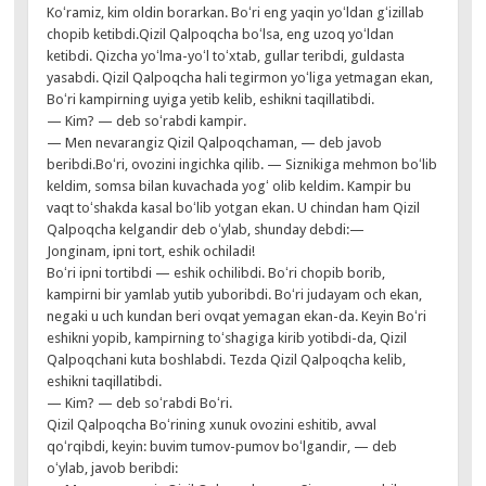
Koʻramiz, kim oldin borarkan. Boʻri eng yaqin yoʻldan gʻizillab
chopib ketibdi.Qizil Qalpoqcha boʻlsa, eng uzoq yoʻldan
ketibdi. Qizcha yoʻlma-yoʻl toʻxtab, gullar teribdi, guldasta
yasabdi. Qizil Qalpoqcha hali tegirmon yoʻliga yetmagan ekan,
Boʻri kampirning uyiga yetib kelib, eshikni taqillatibdi.
— Kim? — deb soʻrabdi kampir.
— Men nevarangiz Qizil Qalpoqchaman, — deb javob
beribdi.Boʻri, ovozini ingichka qilib. — Siznikiga mehmon boʻlib
keldim, somsa bilan kuvachada yogʻ olib keldim. Kampir bu
vaqt toʻshakda kasal boʻlib yotgan ekan. U chindan ham Qizil
Qalpoqcha kelgandir deb oʻylab, shunday debdi:—
Jonginam, ipni tort, eshik ochiladi!
Boʻri ipni tortibdi — eshik ochilibdi. Boʻri chopib borib,
kampirni bir yamlab yutib yuboribdi. Boʻri judayam och ekan,
negaki u uch kundan beri ovqat yemagan ekan-da. Keyin Boʻri
eshikni yopib, kampirning toʻshagiga kirib yotibdi-da, Qizil
Qalpoqchani kuta boshlabdi. Tezda Qizil Qalpoqcha kelib,
eshikni taqillatibdi.
— Kim? — deb soʻrabdi Boʻri.
Qizil Qalpoqcha Boʻrining xunuk ovozini eshitib, avval
qoʻrqibdi, keyin: buvim tumov-pumov boʻlgandir, — deb
oʻylab, javob beribdi: