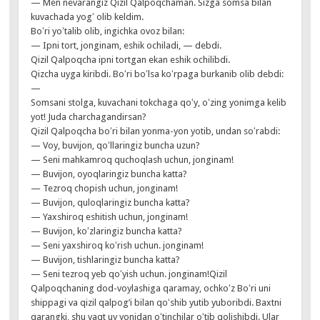
— Men nevarangiz Qizil Qalpoqchaman. Sizga somsa bilan
kuvachada yogʻ olib keldim.
Boʻri yoʻtalib olib, ingichka ovoz bilan:
— Ipni tort, jonginam, eshik ochiladi, — debdi.
Qizil Qalpoqcha ipni tortgan ekan eshik ochilibdi.
Qizcha uyga kiribdi. Boʻri boʻlsa koʻrpaga burkanib olib debdi:
—
Somsani stolga, kuvachani tokchaga qoʻy, oʻzing yonimga kelib
yot! Juda charchagandirsan?
Qizil Qalpoqcha boʻri bilan yonma-yon yotib, undan soʻrabdi:
— Voy, buvijon, qoʻllaringiz buncha uzun?
— Seni mahkamroq quchoqlash uchun, jonginam!
— Buvijon, oyoqlaringiz buncha katta?
— Tezroq chopish uchun, jonginam!
— Buvijon, quloqlaringiz buncha katta?
— Yaxshiroq eshitish uchun, jonginam!
— Buvijon, koʻzlaringiz buncha katta?
— Seni yaxshiroq koʻrish uchun. jonginam!
— Buvijon, tishlaringiz buncha katta?
— Seni tezroq yeb qoʻyish uchun. jonginam!Qizil
Qalpoqchaning dod-voylashiga qaramay, ochkoʻz Boʻri uni
shippagi va qizil qalpog’i bilan qoʻshib yutib yuboribdi. Baxtni
qarangki, shu vaqt uy yonidan oʻtinchilar oʻtib qolishibdi. Ular