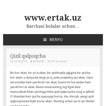
www.ertak.uz
Barchasi bolalar uchun…
MENYU
ПЕРЕЙТИ
К
СОДЕРЖАНИЮ
Qizil qalpoqcha
23.03.2019
BAHROM
58 207 ko‘rishlar
Bir bor ekan, bir yoʻq ekan, bir qishloqda jajjigina bir qizcha
bor ekan: u dunyoda tengi yoʻq, juda yoqimtoy qiz ekan. Oyisi
uni jonidan ham yaxshi koʻrar ekan, buvisi boʻlsa undan ham
yaxshi koʻrar ekan.
Buvisi nevarasining tugʻilgan kuni
munosabati bilan qizchaga bitta qizil qalpoqcha sovgʻa qilibdi.
Oʻshandan beri qizcha qayoqqa borsa, shu chiroyli, yangi qizil
qalpoqchasini kiyib borar ekan. Shuning uchun qoʻni qoʻshnilar
uni koʻrganda: