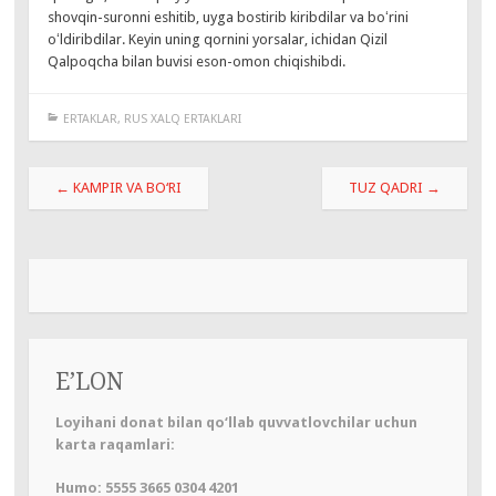
shovqin-suronni eshitib, uyga bostirib kiribdilar va boʻrini
oʻldiribdilar. Keyin uning qornini yorsalar, ichidan Qizil
Qalpoqcha bilan buvisi eson-omon chiqishibdi.
ERTAKLAR
,
RUS XALQ ERTAKLARI
Навигация
←
KAMPIR VA BO‘RI
TUZ QADRI
→
по
записям
E’LON
Loyihani donat bilan qo‘llab quvvatlovchilar uchun
karta raqamlari:
Humo: 5555 3665 0304 4201