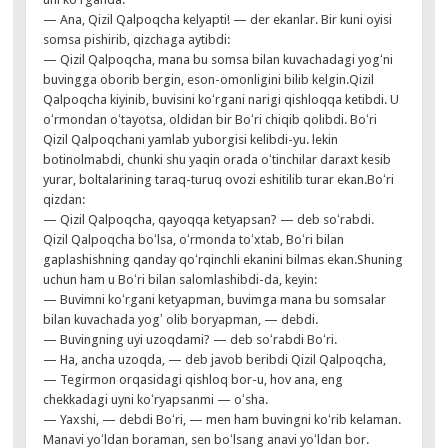
— Ana, Qizil Qalpoqcha kelyapti! — der ekanlar. Bir kuni oyisi
somsa pishirib, qizchaga aytibdi:
— Qizil Qalpoqcha, mana bu somsa bilan kuvachadagi yogʻni
buvingga oborib bergin, eson-omonligini bilib kelgin.Qizil
Qalpoqcha kiyinib, buvisini koʻrgani narigi qishloqqa ketibdi. U
oʻrmondan oʻtayotsa, oldidan bir Boʻri chiqib qolibdi. Boʻri
Qizil Qalpoqchani yamlab yuborgisi kelibdi-yu. lekin
botinolmabdi, chunki shu yaqin orada oʻtinchilar daraxt kesib
yurar, boltalarining taraq-turuq ovozi eshitilib turar ekan.Boʻri
qizdan:
— Qizil Qalpoqcha, qayoqqa ketyapsan? — deb soʻrabdi.
Qizil Qalpoqcha boʻlsa, oʻrmonda toʻxtab, Boʻri bilan
gaplashishning qanday qoʻrqinchli ekanini bilmas ekan.Shuning
uchun ham u Boʻri bilan salomlashibdi-da, keyin:
— Buvimni koʻrgani ketyapman, buvimga mana bu somsalar
bilan kuvachada yogʼ olib boryapman, — debdi.
— Buvingning uyi uzoqdami? — deb soʻrabdi Boʻri.
— Ha, ancha uzoqda, — deb javob beribdi Qizil Qalpoqcha,
— Tegirmon orqasidagi qishloq bor-u, hov ana, eng
chekkadagi uyni koʻryapsanmi — oʻsha.
— Yaxshi, — debdi Boʻri, — men ham buvingni koʻrib kelaman.
Manavi yoʻldan boraman, sen boʻlsang anavi yoʻldan bor.