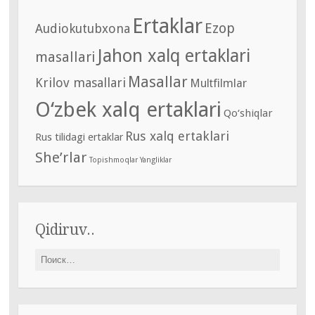
Ertaklar
Ezop
Audiokutubxona
Jahon xalq ertaklari
masallari
Masallar
Krilov masallari
Multfilmlar
O‘zbek xalq ertaklari
Qo‘shiqlar
Rus xalq ertaklari
Rus tilidagi ertaklar
She’rlar
Topishmoqlar
Yangliklar
Qidiruv..
Найти: