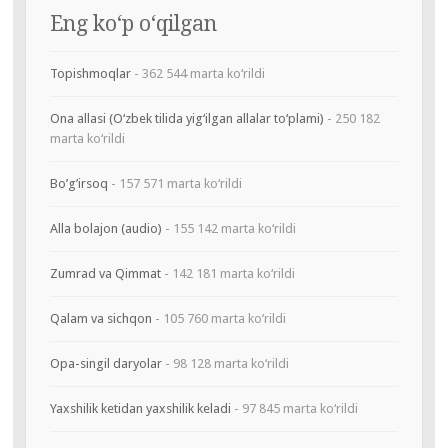
Eng ko‘p o‘qilgan
Topishmoqlar
- 362 544 marta ko‘rildi
Ona allasi (O‘zbek tilida yig‘ilgan allalar to‘plami)
- 250 182
marta ko‘rildi
Bo’g’irsoq
- 157 571 marta ko‘rildi
Alla bolajon (audio)
- 155 142 marta ko‘rildi
Zumrad va Qimmat
- 142 181 marta ko‘rildi
Qalam va sichqon
- 105 760 marta ko‘rildi
Opa-singil daryolar
- 98 128 marta ko‘rildi
Yaxshilik ketidan yaxshilik keladi
- 97 845 marta ko‘rildi