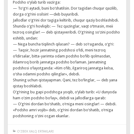
Podsho o‘ylab turib vazirga:
— To‘g‘ri aytadi, buni bo‘shatilsin. Dor tagidan chuqur qazilib,
dorga o‘g‘rini osilsin! —deb buyuribdi.
Jallodlar o‘g‘rini dor tagiga keltirib, chuqur qaziy boshlashibdi.
Shunda o‘g‘ri hovliqib: — Tez qazinglar, vaqt o‘tmasin, meii
tezroq osinglar! — deb qistayveribdi. O’g‘rining so‘zini podsho
eshitib, undan:
— Nega buncha tiqilinch qilasan? — deb so‘raganda, o‘g‘ri:
— Taqsir, hozir jannatning podshosi o‘ldi, meni tezroq
o‘ldirsalar, bitta-yarimta odam podsho bo‘lib qolmasdan,
ildamroq borib jannatga podsho bo‘laman. Jannatning
podshosi o‘layotganda: «Kim o‘lib, ilgariroq jannatga kelsa,
o‘sha odamni podsho qilinglar», debdi.
Shuning uchun qistayapman. Qani, tez bo‘linglar, — deb yana
qistay boshlabdi.
O’g‘rining bu gapi podshoga yoqib, o‘ylab turib: «U dunyoda
ham o‘zim podsho bo‘lay», debdi va jallodlarga qarab:
— O’g‘rini dordan bo‘shatib, o‘rniga meni osinglar! — debdi.
«Podsho amri vojib» deb, o‘g‘rini dordan bo‘shatib, o‘rniga
podshoning o‘zini osgan ekanlar.
O‘ZBEK XALQ ERTAKLARI