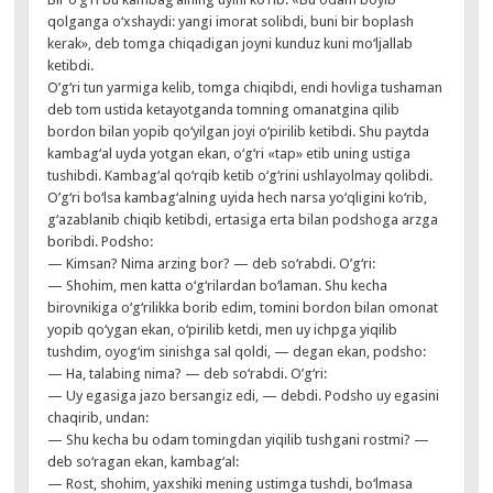
qolganga o‘xshaydi: yangi imorat solibdi, buni bir boplash
kerak», deb tomga chiqadigan joyni kunduz kuni mo‘ljallab
ketibdi.
O’g‘ri tun yarmiga kelib, tomga chiqibdi, endi hovliga tushaman
deb tom ustida ketayotganda tomning omanatgina qilib
bordon bilan yopib qo‘yilgan joyi o‘pirilib ketibdi. Shu paytda
kambag‘al uyda yotgan ekan, o‘g‘ri «tap» etib uning ustiga
tushibdi. Kambag‘al qo‘rqib ketib o‘g‘rini ushlayolmay qolibdi.
O’g‘ri bo‘lsa kambag‘alning uyida hech narsa yo‘qligini ko‘rib,
g‘azablanib chiqib ketibdi, ertasiga erta bilan podshoga arzga
boribdi. Podsho:
— Kimsan? Nima arzing bor? — deb so‘rabdi. O’g‘ri:
— Shohim, men katta o‘g‘rilardan bo‘laman. Shu kecha
birovnikiga o‘g‘rilikka borib edim, tomini bordon bilan omonat
yopib qo‘ygan ekan, o‘pirilib ketdi, men uy ichpga yiqilib
tushdim, oyog‘im sinishga sal qoldi, — degan ekan, podsho:
— Ha, talabing nima? — deb so‘rabdi. O’g‘ri:
— Uy egasiga jazo bersangiz edi, — debdi. Podsho uy egasini
chaqirib, undan:
— Shu kecha bu odam tomingdan yiqilib tushgani rostmi? —
deb so‘ragan ekan, kambag‘al:
— Rost, shohim, yaxshiki mening ustimga tushdi, bo‘lmasa