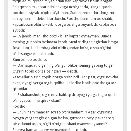
to‘qir edim, qo‘shnim yaqindan beri kaptarvoz bo‘lib qolgan.
Shu qo‘shnim kaptarlarini havoga uchirganda, ularga qarab
bordonni siyrak to‘qib qo‘yibman. Gunohimni kechirishingizni
so‘rayman, — debdi bordonchi. Podsho buni ham bo‘shatib,
kaptarbozni oldirib kelib, dorga osishga buyuribdi. Kaptarboz
aytibdi:
— Ey janob, men ishqibozlik bilan kaptar o‘ynayman. Bunda
mening gunohim bo‘lmasa kerak. Meni o‘ldirganingizdan kimga
foyda bor, bir kambag‘alni o‘ldirgandan ko‘ra, o‘sha o‘g‘rini
o‘ldirsangiz el tinchir edi.
Buni eshitib podsho:
— Darhaqiqat, o‘g‘rining o‘zi gunohkor, sening gaping to‘g‘ri!
O’g‘rini topib dorga osinglar! — debdi.
Yasovullar o‘g‘rini topib dorga osishibdi. Dor past, o‘g‘ri novcha
ekan, oyog‘i yerga tegib qolibdi. Jallodlar borib podshoga arz
qilibdilar:
— E shahanshoh, o‘g‘ri novchalik qildi, oyog‘i yerga tegib qolib
o‘lmayapti, nima qilsak ekan?
Podsho:
— Shuni ham mendan so‘rab o‘tirasanlarmi?! Agar o‘g‘rining
oyog‘n yerga tegib qolgan bo‘lsa, guzardan bo‘yi pakanaroq
bir odamni topib, o‘g‘ri o‘rniga o‘shani osavermaysanmi?
Shunga ham aqllaring yetmaydimi! — debdi.