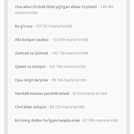
Ona allasi (O‘zbek tilida yig‘ilgan allalar to‘plami)
- 249 982
marta ko‘rildi
Bo’g’irsoq
- 157 537 marta ko‘rildi
Alla bolajon (audio)
- 155 056 marta ko‘rildi
Zumrad va Qimmat
- 142 156 marta ko‘rildi
Qalam va sichqon
- 105 742 marta ko‘rildi
Opa-singil daryolar
- 98 106 marta ko‘rildi
Yaxshilik ketidan yaxshilik keladi
- 97 824 marta ko‘rildi
Chol bilan sichqon
- 89 723 marta ko‘rildi
Bo‘rining doktor bo‘lgani haqida ertak
- 87 996 marta ko‘rildi