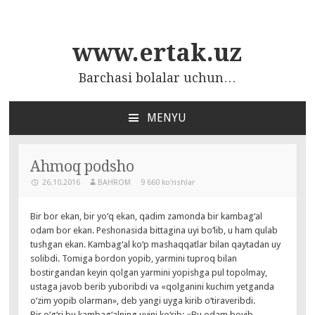
www.ertak.uz
Barchasi bolalar uchun…
MENYU
ПЕРЕЙТИ
К
СОДЕРЖАНИЮ
Ahmoq podsho
26.10.2016
BAHROM
9 660 ko‘rishlar
Bir bor ekan, bir yo‘q ekan, qadim zamonda bir kambag‘al
odam bor ekan. Peshonasida bittagina uyi bo‘lib, u ham qulab
tushgan ekan. Kambag‘al ko‘p mashaqqatlar bilan qaytadan uy
solibdi. Tomiga bordon yopib, yarmini tuproq bilan
bostirgandan keyin qolgan yarmini yopishga pul topolmay,
ustaga javob berib yuboribdi va «qolganini kuchim yetganda
o‘zim yopib olarman», deb yangi uyga kirib o‘tiraveribdi.
Bir o‘g‘ri bu kambag‘alning uyini ko‘rib: «Bu odam boyib