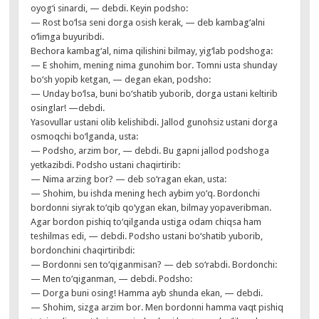
oyog‘i sinardi, — debdi. Keyin podsho:
— Rost bo‘lsa seni dorga osish kerak, — deb kambag‘alni
o‘limga buyuribdi.
Bechora kambag‘al, nima qilishini bilmay, yig‘lab podshoga:
— E shohim, mening nima gunohim bor. Tomni usta shunday
bo‘sh yopib ketgan, — degan ekan, podsho:
— Unday bo‘lsa, buni bo‘shatib yuborib, dorga ustani keltirib
osinglar! —debdi.
Yasovullar ustani olib kelishibdi. Jallod gunohsiz ustani dorga
osmoqchi bo‘lganda, usta:
— Podsho, arzim bor, — debdi. Bu gapni jallod podshoga
yetkazibdi. Podsho ustani chaqirtirib:
— Nima arzing bor? — deb so‘ragan ekan, usta:
— Shohim, bu ishda mening hech aybim yo‘q. Bordonchi
bordonni siyrak to‘qib qo‘ygan ekan, bilmay yopaveribman.
Agar bordon pishiq to‘qilganda ustiga odam chiqsa ham
teshilmas edi, — debdi. Podsho ustani bo‘shatib yuborib,
bordonchini chaqirtiribdi:
— Bordonni sen to‘qiganmisan? — deb so‘rabdi. Bordonchi:
— Men to‘qiganman, — debdi. Podsho:
— Dorga buni osing! Hamma ayb shunda ekan, — debdi.
— Shohim, sizga arzim bor. Men bordonni hamma vaqt pishiq