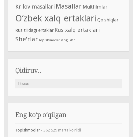
Masallar
Krilov masallari
Multfilmlar
O‘zbek xalq ertaklari
Qo‘shiqlar
Rus xalq ertaklari
Rus tilidagi ertaklar
She’rlar
Topishmoqlar
Yangliklar
Qidiruv..
Найти:
Eng ko‘p o‘qilgan
Topishmoqlar
- 362 529 marta ko‘rildi