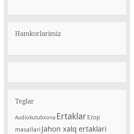
Hamkorlarimiz
Teglar
Ertaklar
Ezop
Audiokutubxona
Jahon xalq ertaklari
masallari