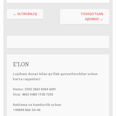
Навигация
←
OLTIN BALIQ
TOSHQOTGAN
по
AJDARHO
→
записям
E’LON
Loyihani donat bilan qo‘llab quvvatlovchilar uchun
karta raqamlari:
Humo: 5555 3665 0304 4201
Visa: 4602 9400 1158 7293
Reklama va hamkorlik uchun
+99899 806-34-44