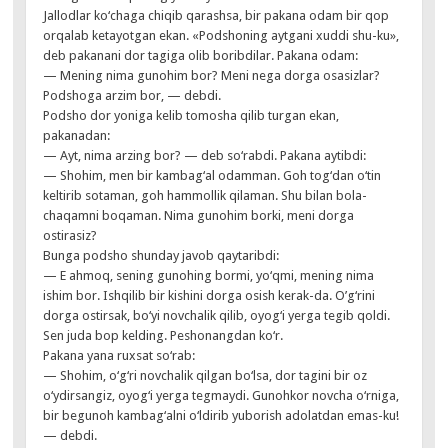
Jallodlar ko‘chaga chiqib qarashsa, bir pakana odam bir qop
orqalab ketayotgan ekan. «Podshoning aytgani xuddi shu-ku»,
deb pakanani dor tagiga olib boribdilar. Pakana odam:
— Mening nima gunohim bor? Meni nega dorga osasizlar?
Podshoga arzim bor, — debdi.
Podsho dor yoniga kelib tomosha qilib turgan ekan,
pakanadan:
— Ayt, nima arzing bor? — deb so‘rabdi. Pakana aytibdi:
— Shohim, men bir kambag‘al odamman. Goh tog‘dan o‘tin
keltirib sotaman, goh hammollik qilaman. Shu bilan bola-
chaqamni boqaman. Nima gunohim borki, meni dorga
ostirasiz?
Bunga podsho shunday javob qaytaribdi:
— E ahmoq, sening gunohing bormi, yo‘qmi, mening nima
ishim bor. Ishqilib bir kishini dorga osish kerak-da. O’g‘rini
dorga ostirsak, bo‘yi novchalik qilib, oyog‘i yerga tegib qoldi.
Sen juda bop kelding. Peshonangdan ko‘r.
Pakana yana ruxsat so‘rab:
— Shohim, o‘g‘ri novchalik qilgan bo‘lsa, dor tagini bir oz
o‘ydirsangiz, oyog‘i yerga tegmaydi. Gunohkor novcha o‘rniga,
bir begunoh kambag‘alni o‘ldirib yuborish adolatdan emas-ku!
— debdi.