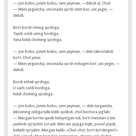
— Jon bobo, jonim bobo, seni yeyman, —debdi ul. Chol:
— Meni yeguncha, otxonada qo‘sh otim bor, uni yegin, —
debdi.
Bo‘ri bordi otning qoshiga.
Tepib soldi uning boshiga.
Yana keldi cholning qoshiga.
— Jon bobo, jonim bobo, seni yeyman, —deb takrorlabdi
bo‘ri. Chol yana:
— Meni yeguncha, otxonada qo‘sh eshagim bor, uni yegin, —
debdi.
Bordi eshak qoshiga,
U xarb soldi boshiga.
Keldi cholning qoshiga.
— Jon bobo, jonim bobo, seni yeyman, — deb turganida,
ikkovining oldiga tulki kelib qolibdi, chol bechora yig‘lab:
— Mergan bo‘rini quvib kelayotgan edi, bo‘ri mendan o‘zini
yashirib qo‘yishni so‘radi. Men uni qopga tiqib, poxol yopib,
bekitib qo‘ydim. Mergan kelib: «Chol-chol, bo‘ri ko‘rdingmi?»