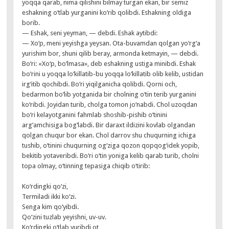
yoqqa qarab, nima qilishini bilmay turgan ekan, bir semiz
eshakning o‘tlab yurganini ko‘rib qolibdi. Eshakning oldiga
borib.
— Eshak, seni yeyman, — debdi. Eshak aytibdi:
— Xo‘p, meni yeyishga yeysan. Ota-buvamdan qolgan yo‘rg‘a
yurishim bor, shuni qilib beray, armonda ketmayin, — debdi.
Bo‘ri: «Xo‘p, bo‘lmasa», deb eshakning ustiga minibdi. Eshak
bo‘rini u yoqqa lo‘killatib-bu yoqqa lo‘killatib olib kelib, ustidan
irg‘itib qochibdi. Bo‘ri yiqilganicha qolibdi. Qorni och,
bedarmon bo‘lib yotganida bir cholning o‘tin terib yurganini
ko‘ribdi. Joyidan turib, cholga tomon jo‘nabdi. Chol uzoqdan
bo‘ri kelayotganini fahmlab shoshib-pishib o‘tinini
arg‘amchisiga bog‘labdi. Bir daraxt ildizini kovlab olgandan
qolgan chuqur bor ekan. Chol darrov shu chuqurning ichiga
tushib, o‘tinini chuqurning og‘ziga qozon qopqog‘idek yopib,
bekitib yotaveribdi. Bo‘ri o‘tin yoniga kelib qarab turib, cholni
topa olmay, o‘tinning tepasiga chiqib o‘tirib:
Ko‘rdingki qo‘zi,
Termiladi ikki ko‘zi.
Senga kim qo‘yibdi.
Qo‘zini tuzlab yeyishni, uv-uv.
Ko‘rdingki o‘tlab yuribdi ot,