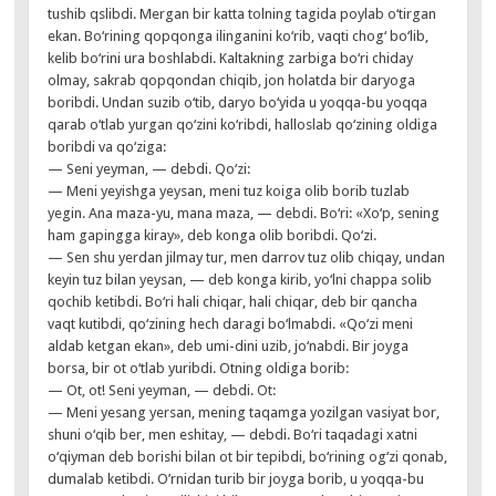
tushib qslibdi. Mergan bir katta tolning tagida poylab o‘tirgan
ekan. Bo‘rining qopqonga ilinganini ko‘rib, vaqti chog‘ bo‘lib,
kelib bo‘rini ura boshlabdi. Kaltakning zarbiga bo‘ri chiday
olmay, sakrab qopqondan chiqib, jon holatda bir daryoga
boribdi. Undan suzib o‘tib, daryo bo‘yida u yoqqa-bu yoqqa
qarab o‘tlab yurgan qo‘zini ko‘ribdi, halloslab qo‘zining oldiga
boribdi va qo‘ziga:
— Seni yeyman, — debdi. Qo‘zi:
— Meni yeyishga yeysan, meni tuz koiga olib borib tuzlab
yegin. Ana maza-yu, mana maza, — debdi. Bo‘ri: «Xo‘p, sening
ham gapingga kiray», deb konga olib boribdi. Qo‘zi.
— Sen shu yerdan jilmay tur, men darrov tuz olib chiqay, undan
keyin tuz bilan yeysan, — deb konga kirib, yo‘lni chappa solib
qochib ketibdi. Bo‘ri hali chiqar, hali chiqar, deb bir qancha
vaqt kutibdi, qo‘zining hech daragi bo‘lmabdi. «Qo‘zi meni
aldab ketgan ekan», deb umi-dini uzib, jo‘nabdi. Bir joyga
borsa, bir ot o‘tlab yuribdi. Otning oldiga borib:
— Ot, ot! Seni yeyman, — debdi. Ot:
— Meni yesang yersan, mening taqamga yozilgan vasiyat bor,
shuni o‘qib ber, men eshitay, — debdi. Bo‘ri taqadagi xatni
o‘qiyman deb borishi bilan ot bir tepibdi, bo‘rining og‘zi qonab,
dumalab ketibdi. O’rnidan turib bir joyga borib, u yoqqa-bu