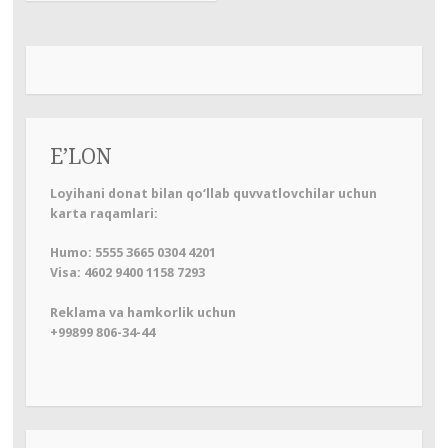
записям
E’LON
Loyihani donat bilan qo‘llab quvvatlovchilar uchun
karta raqamlari:
Humo: 5555 3665 0304 4201
Visa: 4602 9400 1158 7293
Reklama va hamkorlik uchun
+99899 806-34-44