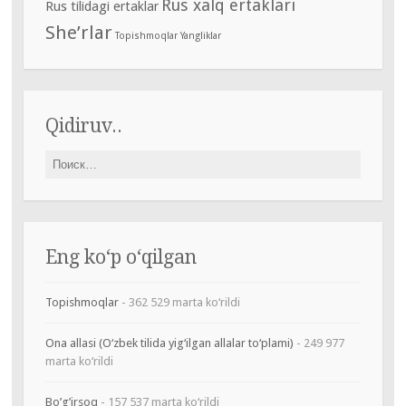
Rus xalq ertaklari
Rus tilidagi ertaklar
She’rlar
Topishmoqlar
Yangliklar
Qidiruv..
Найти:
Eng ko‘p o‘qilgan
Topishmoqlar
- 362 529 marta ko‘rildi
Ona allasi (O‘zbek tilida yig‘ilgan allalar to‘plami)
- 249 977
marta ko‘rildi
Bo’g’irsoq
- 157 537 marta ko‘rildi