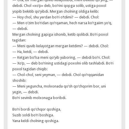
debdi. Chol «xo‘p» deb, bo‘rini qopga solib, ustiga poxol
yopib bekitib qo‘yibdi. Mergan cholning oldiga kelib:
— Hoy chol, shu yerdan bo‘ri o‘tdimi? — debdi. Chol:
— Men o‘zim bo‘ridan qo‘rqaman, hech narsa ko‘rgaiim yo‘q,
— debdi.
Mergan cholning gapiga ishonib, ketib qolibdi. Bo‘ri poxol
tagidan:
— Meni quvib kelayotgan mergan ketdimi? — debdi. Chol:
— Ha, ketdi, — debdi.
— Ketgan bo‘lsa meni qo‘yib yuboring, — debdi bo‘ri. Chol:
— Xo‘p, — deb bo‘rining ustidagi poxolni olib tashlabdi. Bo‘ri
poxol tagidan chiqib:
— Chol-chol, seni yeyman, — debdi. Chol qo‘rqqanidan
shoshib:
— Meni yeguncha, molxonada qo‘sh qo‘chqorim bor, uni
yegin, — debdi.
Bo‘ri sevinib molxonaga boribdi.
Bo‘ri bordi qo‘chqor qoshiga,
Suzib soldi bo‘ri boshiga.
Yana keldi cholning qoshiga.