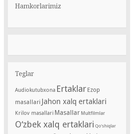
Hamkorlarimiz
Teglar
Ertaklar
Ezop
Audiokutubxona
Jahon xalq ertaklari
masallari
Masallar
Krilov masallari
Multfilmlar
O‘zbek xalq ertaklari
Qo‘shiqlar