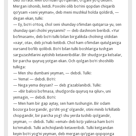
deb so‘radi. Men bo‘ridan qo‘rqaman, o‘tgani yo‘q dedim.
Mergan ishonib, ketdi. Poxolni olib bo‘rini qopdan chiqarib
qo‘ysam «seni yeyman», deb meni mushkul holda qoldirdi, —
degan ekan, tulki:
— Ey, bo‘ri o‘rtoq, chol seni shunday o‘limdan qutqarsa-yu, sen
shunday qari cholni yeysanmi? — deb dashnom beribdi. «Yur
bo‘lmasam», deb bo‘ri tulki bilan birgalikda cholning oldidan
«xayr, ota», deb jo‘nab ketibdi. Chol ham o‘limdan qutulganiga
xursand bo‘lib qolibdi. Bo‘ri bilan tulki boshlariga tushgan
sarguzashtlarini aytishib ketaveribdilar. Bir shudgorga kelsalar,
bir parcha quyruq yotgan ekan. Och qolgan bo‘ri shoshilib
tulkiga:
— Men shu dumbani yeyman, — debdi. Tulki:
— Yema! — debdi. Bo‘ri:
— Nega yema deysan? — deb g‘azablanibdi. Tulki:
— «Bir balosi bo‘lmasa, shudgorda quyruq na qilur», uni
yemagin, — debdi. Bo‘ri:
— Men ham bir gap aytay, sen ham tushungin. Bir odam
bozorga borgandir, go‘sht-yog‘ olgandir, otini minib lo‘killatib
chopgandir, bir parcha yog‘i shu yerda tushib qolgandir,
yeyman, — debdi. Tulki: «ema!» deb ko‘p yalinsa ham bo‘ri
ko‘nmabdi. Tulki achchiqlanib ketaveribdi. Tulki ketgandan
keyin bo‘ri yog‘ni yeyman, deb mergan qo‘ygan qopqonga