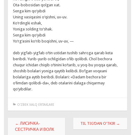
Ota-bobosidan qolgan xat.
Senga kim qo‘yibdi
Uning vasiqasini o‘qishni, uv-uv.
Ko‘rdingki eshak,
Yoniga solding to‘shak.
Senga kim qo‘yibdi
Yo‘rg‘asini ko‘rib boqishni, uv-uv, —
deb yig‘lab-yig‘lab o‘tin ustidan tushib sahroga qarab keta
beribdi. Yurib-yurib ochligidan o‘lib qolibdi. Chol bechora
chuqur ichidan chiqib o‘tinini ko‘tarib, u yoq-bu yoqqa qarab,
shoshib bolalari yoniga qaytib kelibdi. Bo‘lgan voqeani
bolalariga aytib beribdi. Bolalari: «Dadam bechora bir
o‘limdan qolibdi-da», deb otalarini dalaga chiqarmay
qo‘yibdilar.
O‘ZBEK XALQ ERTAKLARI
Навигация
←
ЛИСИЧКА-
TIL TIG‘DAN O‘TKIR
→
по
СЕСТРИЧКА И ВОЛК