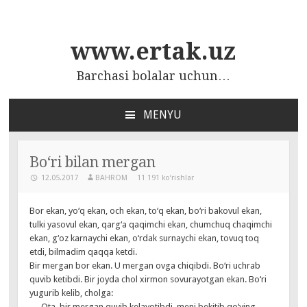
www.ertak.uz
Barchasi bolalar uchun…
MENYU
ПЕРЕЙТИ
К
СОДЕРЖАНИЮ
Bo‘ri bilan mergan
12.05.2017
BAHROM
11 191 ko‘rishlar
Bor ekan, yo‘q ekan, och ekan, to‘q ekan, bo‘ri bakovul ekan,
tulki yasovul ekan, qarg‘a qaqimchi ekan, chumchuq chaqimchi
ekan, g‘oz karnaychi ekan, o‘rdak surnaychi ekan, tovuq toq
etdi, bilmadim qaqqa ketdi.
Bir mergan bor ekan. U mergan ovga chiqibdi. Bo‘ri uchrab
quvib ketibdi. Bir joyda chol xirmon sovurayotgan ekan. Bo‘ri
yugurib kelib, cholga:
— Ota, bir mergan quvib kelayotibdi, meni bekitib qo‘ying, —