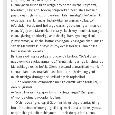
Olena yasan-tusan bilan o‘ziga oro berar, ko‘cha-ko‘ydami,
hovlidami, sayr etib, hordiq chiqararkan. Marushka bo‘lsa bu
paytda uy-joylarni supurib-sidirish bilan mashg‘ul bo‘larkan. U
ovqat pishirar, kir yuvar, bichib-tikar, ip yigirar, xullas, to‘r
to‘qishdan tortib mol-hollarga qarashgacha uning zimmasida
ekan. O‘gay ona Marushkani erta-yu kech koyir, tinimsiz qarg‘ar
ekan. Qizning itoatkorligi, andishaliligi ham ayolning dilini
yumshatmas, aksincha, battar xo‘rlagani-xo‘rlagan ekan. Bunga
sabab Marushka kun sayin chiroy ochib borar, Olena bo‘lsa
tasqaralashib borarkan.
Bir kuni ayolning xayoliga shunday o‘y kelibdi: “Go‘zal qizni
nega uyimda saqlayapman o‘zi? Yigitchalar uyimga kirishganda
Marushkaga oshiq bo‘lib, Olenani pisand qilmasliklari mumkin”.
Olena bilan onasi maslahatlashibdi-da, hech kimning yetti
uxlab tushiga kirmagan shumlikni o‘ylab topishibdi…
— Bor, Marushka, o‘rmondan menga qirmizi olma terib kel, —
deb buyuribdi.
— Voy o‘lmasam, opajon, bu nima deganingiz? Qish payti
o‘rmonda olma qayoqdan bo‘lsin!
— O‘chir ovozingni, isqirt! Gapimni ikki qilishga qanday tiling
bordi? Hoziroq o‘rmonga g‘izilla, qirmizi olma terib kel, yo‘qsa,
naq boshingni uzib tashlayman! — deb do‘q uribdi Olena.