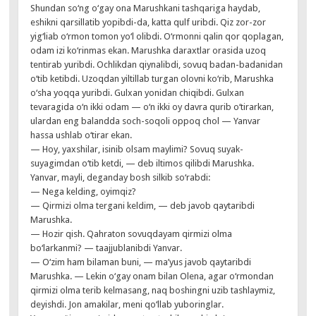
Shundan so‘ng o‘gay ona Marushkani tashqariga haydab,
eshikni qarsillatib yopibdi-da, katta qulf uribdi. Qiz zor-zor
yig‘liab o‘rmon tomon yo‘l olibdi. O‘rmonni qalin qor qoplagan,
odam izi ko‘rinmas ekan. Marushka daraxtlar orasida uzoq
tentirab yuribdi. Ochlikdan qiynalibdi, sovuq badan-badanidan
o‘tib ketibdi. Uzoqdan yiltillab turgan olovni ko‘rib, Marushka
o‘sha yoqqa yuribdi. Gulxan yonidan chiqibdi. Gulxan
tevaragida o‘n ikki odam — o‘n ikki oy davra qurib o‘tirarkan,
ulardan eng balandda soch-soqoli oppoq chol — Yanvar
hassa ushlab o‘tirar ekan.
— Hoy, yaxshilar, isinib olsam maylimi? Sovuq suyak-
suyagimdan o‘tib ketdi, — deb iltimos qilibdi Marushka.
Yanvar, mayli, deganday bosh silkib so‘rabdi:
— Nega kelding, oyimqiz?
— Qirmizi olma tergani keldim, — deb javob qaytaribdi
Marushka.
— Hozir qish. Qahraton sovuqdayam qirmizi olma
bo‘larkanmi? — taajjublanibdi Yanvar.
— O‘zim ham bilaman buni, — ma’yus javob qaytaribdi
Marushka. — Lekin o‘gay onam bilan Olena, agar o‘rmondan
qirmizi olma terib kelmasang, naq boshingni uzib tashlaymiz,
deyishdi. Jon amakilar, meni qo‘llab yuboringlar.