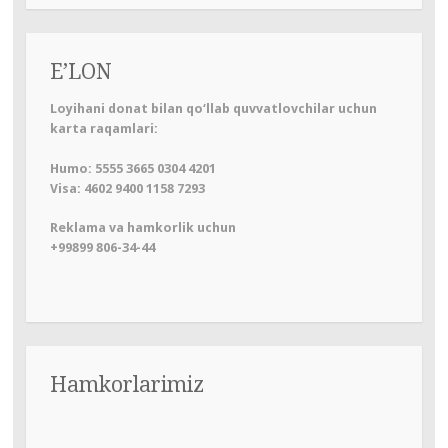
E’LON
Loyihani donat bilan qo‘llab quvvatlovchilar uchun
karta raqamlari:
Humo: 5555 3665 0304 4201
Visa: 4602 9400 1158 7293
Reklama va hamkorlik uchun
+99899 806-34-44
Hamkorlarimiz