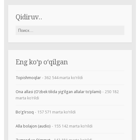
Qidiruv..
Найти:
Eng ko‘p o‘qilgan
Topishmoqlar
- 362 544 marta ko‘rildi
Ona allasi (O‘zbek tilida yig‘ilgan allalar to‘plami)
- 250 182
marta ko‘rildi
Bo’g’irsoq
- 157 571 marta ko‘rildi
Alla bolajon (audio)
- 155 142 marta ko‘rildi