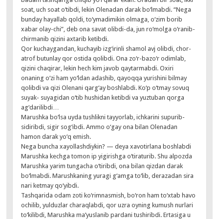
soat, uch soat o‘tibdi, lekin Olenadan darak bo‘lmabdi. “Nega
bunday hayallab qoldi, to‘ymadimikin olmaga, o‘zim borib
xabar olay-chi”, deb ona savat olibdi-da, jun ro‘molga o‘ranib-
chirmanib qizini axtarib ketibdi.
Qor kuchaygandan, kuchayib izg‘irinli shamol avj olibdi, chor-
atrof butunlay qor ostida qolibdi. Ona zo‘r-bazo‘r odimlab,
qizini chaqirar, lekin hech kim javob qaytarmabdi. Oxiri
onaning o‘zi ham yo‘ldan adashib, qayoqqa yurishini bilmay
qolibdi va qizi Olenani qarg‘ay boshlabdi. Ko‘p o‘tmay sovuq
suyak- suyagidan o‘tib hushidan ketibdi va yuztuban qorga
ag‘darilibdi…
Marushka bo‘lsa uyda tushlikni tayyorlab, ichkarini supurib-
sidiribdi, sigir sog‘ibdi. Ammo o‘gay ona bilan Olenadan
hamon darak yo‘q emish.
Nega buncha xayollashdiykin? — deya xavotirlana boshlabdi
Marushka kechga tomon ip yigirishga o‘tiraturib. Shu alpozda
Marushka yarim tungacha o‘tiribdi, ona bilan qizdan darak
bo‘lmabdi. Marushkaning yuragi g‘amga to‘lib, derazadan sira
nari ketmay qo‘yibdi.
Tashqarida odam zoti ko‘rimnasmish, bo‘ron ham to‘xtab havo
ochilib, yulduzlar charaqlabdi, qor uzra oyning kumush nurlari
to‘kilibdi, Marushka ma’yuslanib pardani tushiribdi. Ertasiga u