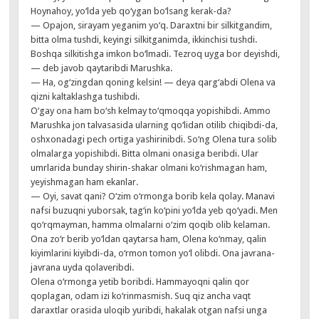
Hoynahoy, yo‘lda yeb qo‘ygan bo‘lsang kerak-da?
— Opajon, sirayam yeganim yo‘q. Daraxtni bir silkitgandim,
bitta olma tushdi, keyingi silkitganimda, ikkinchisi tushdi.
Boshqa silkitishga imkon bo‘lmadi. Tezroq uyga bor deyishdi,
— deb javob qaytaribdi Marushka.
— Ha, og‘zingdan qoning kelsin! — deya qarg‘abdi Olena va
qizni kaltaklashga tushibdi.
O‘gay ona ham bo‘sh kelmay to‘qmoqqa yopishibdi. Ammo
Marushka jon talvasasida ularning qo‘lidan otilib chiqibdi-da,
oshxonadagi pech ortiga yashirinibdi. So‘ng Olena tura solib
olmalarga yopishibdi. Bitta olmani onasiga beribdi. Ular
umrlarida bunday shirin-shakar olmani ko‘rishmagan ham,
yeyishmagan ham ekanlar.
— Oyi, savat qani? O‘zim o‘rmonga borib kela qolay. Manavi
nafsi buzuqni yuborsak, tag‘in ko‘pini yo‘lda yeb qo‘yadi. Men
qo‘rqmayman, hamma olmalarni o‘zim qoqib olib kelaman.
Ona zo‘r berib yo‘ldan qaytarsa ham, Olena ko‘nmay, qalin
kiyimlarini kiyibdi-da, o‘rmon tomon yo‘l olibdi. Ona javrana-
javrana uyda qolaveribdi.
Olena o‘rmonga yetib boribdi. Hammayoqni qalin qor
qoplagan, odam izi ko‘rinmasmish. Suq qiz ancha vaqt
daraxtlar orasida uloqib yuribdi, hakalak otgan nafsi unga