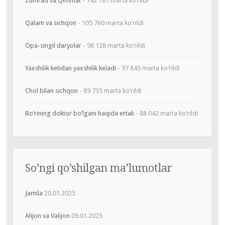
Zumrad va Qimmat
- 142 181 marta ko‘rildi
Qalam va sichqon
- 105 760 marta ko‘rildi
Opa-singil daryolar
- 98 128 marta ko‘rildi
Yaxshilik ketidan yaxshilik keladi
- 97 845 marta ko‘rildi
Chol bilan sichqon
- 89 735 marta ko‘rildi
Bo‘rining doktor bo‘lgani haqida ertak
- 88 042 marta ko‘rildi
So’ngi qo’shilgan ma’lumotlar
Jamila
20.01.2025
Alijon va Valijon
09.01.2025