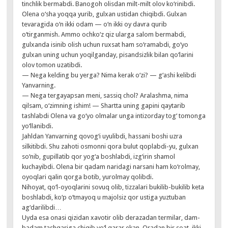
tinchlik bermabdi. Banogoh olisdan milt-milt olov ko‘rinibdi.
Olena o‘sha yoqqa yurib, gulxan ustidan chiqibdi. Gulxan
tevaragida o‘n ikki odam — o‘n ikki oy davra qurib
o‘tirganmish. Ammo ochko‘z qiz ularga salom bermabdi,
gulxanda isinib olish uchun ruxsat ham so‘ramabdi, go‘yo
gulxan uning uchun yoqilganday, pisandsizlik bilan qo‘larini
olov tomon uzatibdi.
— Nega kelding bu yerga? Nima kerak o‘zi? — g‘ashi kelibdi
Yanvarning.
— Nega tergayapsan meni, sassiq chol? Aralashma, nima
qilsam, o‘zimning ishim! — Shartta uning gapini qaytarib
tashlabdi Olena va go‘yo olmalar unga intizorday tog‘ tomonga
yo‘llanibdi.
Jahldan Yanvarning qovog‘i uyulibdi, hassani boshi uzra
silkitibdi. Shu zahoti osmonni qora bulut qoplabdi-yu, gulxan
so‘nib, gupillatib qor yog‘a boshlabdi, izg‘irin shamol
kuchayibdi. Olena bir qadam naridagi narsani ham ko‘rolmay,
oyoqlari qalin qorga botib, yurolmay qolibdi.
Nihoyat, qo‘l-oyoqlarini sovuq olib, tizzalari bukilib-bukilib keta
boshlabdi, ko‘p o‘tmayoq u majolsiz qor ustiga yuztuban
ag‘darilibdi…
Uyda esa onasi qizidan xavotir olib derazadan termilar, dam-
badam tashqariga chiqib yo‘l qarar ekan. Oradan bir soat, ikki