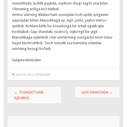
nonushtada, tushlik paytida, oqshom chog‘i tag‘in ona bilan
Olenaning yo‘liga ko‘z tutibdi.
Ammo ularning ikkalasi ham sovuqdan tosh qotib qolganini
qayoqdan bilsin. Marushkaga uy, sigir, poliz, yaylov meros
qolibdi. Ko‘klam kelib bu xonadonga bir erkak egalik qila
boshlabdi. Gap shundaki, xushro‘y, oqko‘ngil bir yigit
Marushkaga uylanibdi. Ular umrlarining oxirigacha tinch-totuv
hayot kechirishibdi. Tinch-totuvlik esa hamisha odamlar
umrining bezagi bo‘ladi.
Gulgina kitobidan.
JAHON XALQ ERTAKLARI
Навигация
←
TOSHQOTGAN
UCH SHAHZODA
→
по
AJDARHO
записям