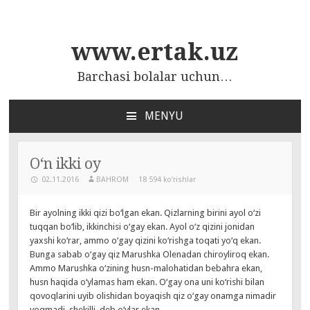
www.ertak.uz
Barchasi bolalar uchun…
MENYU
ПЕРЕЙТИ
К
СОДЕРЖАНИЮ
O‘n ikki oy
02.11.2016
BAHROM
18 594 ko‘rishlar
Bir ayolning ikki qizi bo‘lgan ekan. Qizlarning birini ayol o‘zi
tuqqan bo‘lib, ikkinchisi o‘gay ekan. Ayol o‘z qizini jonidan
yaxshi ko‘rar, ammo o‘gay qizini ko‘rishga toqati yo‘q ekan.
Bunga sabab o‘gay qiz Marushka Olenadan chiroyliroq ekan.
Ammo Marushka o‘zining husn-malohatidan bebahra ekan,
husn haqida o‘ylamas ham ekan. O‘gay ona uni ko‘rishi bilan
qovoqlarini uyib olishidan boyaqish qiz o‘gay onamga nimadir
yoqmadi, shekilli, deb o‘ylar ekan.