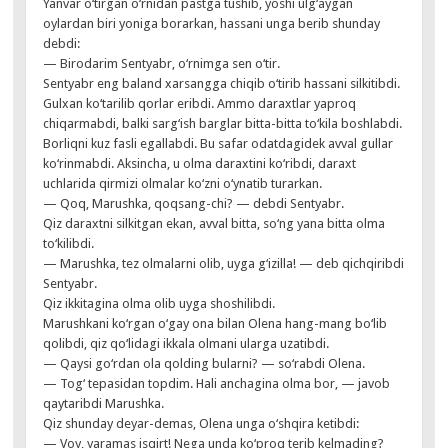
Yanvar o‘tirgan o‘rnidan pastga tushib, yoshi ulg‘aygan
oylardan biri yoniga borarkan, hassani unga berib shunday
debdi:
— Birodarim Sentyabr, o‘rnimga sen o‘tir.
Sentyabr eng baland xarsangga chiqib o‘tirib hassani silkitibdi.
Gulxan ko‘tarilib qorlar eribdi. Ammo daraxtlar yaproq
chiqarmabdi, balki sarg‘ish barglar bitta-bitta to‘kila boshlabdi.
Borliqni kuz fasli egallabdi. Bu safar odatdagidek avval gullar
ko‘rinmabdi. Aksincha, u olma daraxtini ko‘ribdi, daraxt
uchlarida qirmizi olmalar ko‘zni o‘ynatib turarkan.
— Qoq, Marushka, qoqsang-chi? — debdi Sentyabr.
Qiz daraxtni silkitgan ekan, avval bitta, so‘ng yana bitta olma
to‘kilibdi.
— Marushka, tez olmalarni olib, uyga g‘izilla! — deb qichqiribdi
Sentyabr.
Qiz ikkitagina olma olib uyga shoshilibdi.
Marushkani ko‘rgan o‘gay ona bilan Olena hang-mang bo‘lib
qolibdi, qiz qo‘lidagi ikkala olmani ularga uzatibdi.
— Qaysi go‘rdan ola qolding bularni? — so‘rabdi Olena.
— Tog‘ tepasidan topdim. Hali anchagina olma bor, — javob
qaytaribdi Marushka.
Qiz shunday deyar-demas, Olena unga o‘shqira ketibdi:
— Voy, yaramas isqirt! Nega unda ko‘proq terib kelmading?