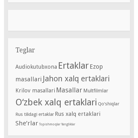
Teglar
Ertaklar
Ezop
Audiokutubxona
Jahon xalq ertaklari
masallari
Masallar
Krilov masallari
Multfilmlar
O‘zbek xalq ertaklari
Qo‘shiqlar
Rus xalq ertaklari
Rus tilidagi ertaklar
She’rlar
Topishmoqlar
Yangliklar