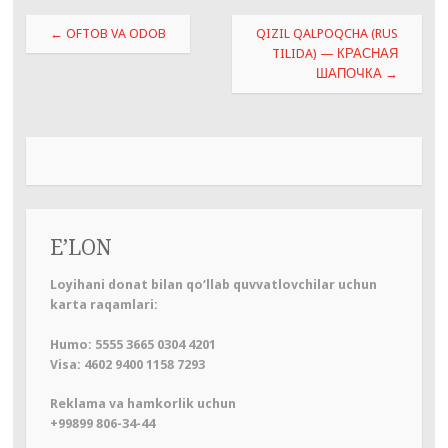
Навигация
←
OFTOB VA ODOB
QIZIL QALPOQCHA (RUS
по
TILIDA) — КРАСНАЯ
ШАПОЧКА
→
записям
E’LON
Loyihani donat bilan qo‘llab quvvatlovchilar uchun
karta raqamlari:
Humo: 5555 3665 0304 4201
Visa: 4602 9400 1158 7293
Reklama va hamkorlik uchun
+99899 806-34-44