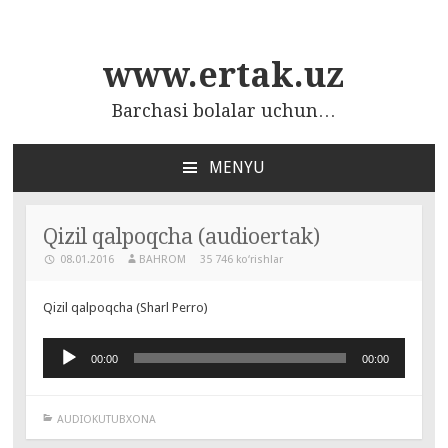
www.ertak.uz
Barchasi bolalar uchun…
MENYU
ПЕРЕЙТИ
К
СОДЕРЖАНИЮ
Qizil qalpoqcha (audioertak)
08.01.2016
BAHROM
35 746 ko‘rishlar
Qizil qalpoqcha (Sharl Perro)
Аудиоплеер
00:00
00:00
AUDIOKUTUBXONA