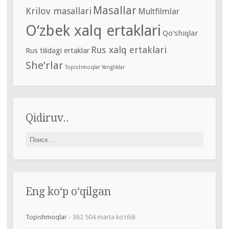
Masallar
Krilov masallari
Multfilmlar
O‘zbek xalq ertaklari
Qo‘shiqlar
Rus xalq ertaklari
Rus tilidagi ertaklar
She’rlar
Topishmoqlar
Yangliklar
Qidiruv..
Найти:
Eng ko‘p o‘qilgan
Topishmoqlar
- 362 504 marta ko‘rildi