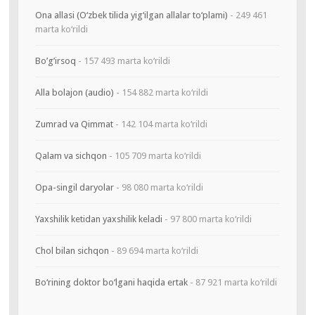
Ona allasi (O‘zbek tilida yig‘ilgan allalar to‘plami)
- 249 461
marta ko‘rildi
Bo’g’irsoq
- 157 493 marta ko‘rildi
Alla bolajon (audio)
- 154 882 marta ko‘rildi
Zumrad va Qimmat
- 142 104 marta ko‘rildi
Qalam va sichqon
- 105 709 marta ko‘rildi
Opa-singil daryolar
- 98 080 marta ko‘rildi
Yaxshilik ketidan yaxshilik keladi
- 97 800 marta ko‘rildi
Chol bilan sichqon
- 89 694 marta ko‘rildi
Bo‘rining doktor bo‘lgani haqida ertak
- 87 921 marta ko‘rildi