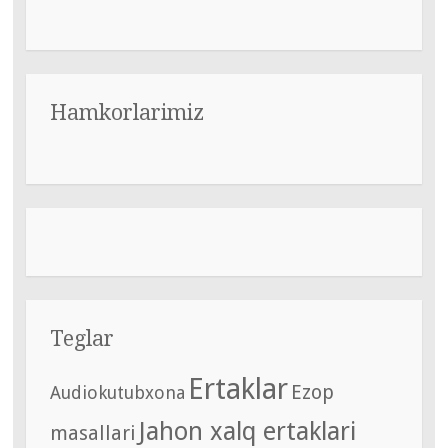
Hamkorlarimiz
Teglar
Ertaklar
Ezop
Audiokutubxona
Jahon xalq ertaklari
masallari