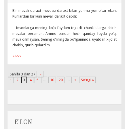
Bir mevali daraxt mevasiz daraxt bilan yonma-yon o‘sar ekan.
Kunlardan bir kuni mevali daraxt debdi:
– Insonlarga mening ko‘p foydam tegadi, chunki ularga shirin
mevalar beraman. Ammo sendan hech qanday foyda yo‘q,
meva qilmaysan. Sening o‘rningda bo‘lganimda, uyatdan xijolat
chekib, qurib qolardim.
>>>>
Sahifa 3 dan 27
«
1
2
3
4
5
...
10
20
...
»
So'ngi »
E’LON