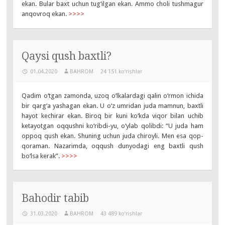
ekan. Bular baxt uchun tug‘ilgan ekan. Ammo choli tushmagur
anqovroq ekan.
>>>>
Qaysi qush baxtli?
01.04.2020
BAHROM
24 151 ko‘rishlar
Qadim o‘tgan zamonda, uzoq o‘lkalardagi qalin o‘rmon ichida
bir qarg‘a yashagan ekan. U o‘z umridan juda mamnun, baxtli
hayot kechirar ekan. Biroq bir kuni ko‘kda viqor bilan uchib
ketayotgan oqqushni ko‘ribdi-yu, o‘ylab qolibdi: “U juda ham
oppoq qush ekan. Shuning uchun juda chiroyli. Men esa qop-
qoraman. Nazarimda, oqqush dunyodagi eng baxtli qush
bo‘lsa kerak”.
>>>>
Bahodir tabib
31.03.2020
BAHROM
43 489 ko‘rishlar