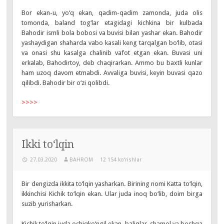
Bor ekan-u, yo‘q ekan, qadim-qadim zamonda, juda olis
tomonda, baland tog‘lar etagidagi kichkina bir kulbada
Bahodir ismli bola bobosi va buvisi bilan yashar ekan. Bahodir
yashaydigan shaharda vabo kasali keng tarqalgan bo‘lib, otasi
va onasi shu kasalga chalinib vafot etgan ekan. Buvasi uni
erkalab, Bahodirtoy, deb chaqirarkan. Ammo bu baxtli kunlar
ham uzoq davom etmabdi. Avvaliga buvisi, keyin buvasi qazo
qilibdi. Bahodir bir o‘zi qolibdi.
>>>>
Ikki to‘lqin
27.03.2020
BAHROM
12 154 ko‘rishlar
Bir dengizda ikkita to‘lqin yasharkan. Birining nomi Katta to‘lqin,
ikkinchisi Kichik to‘lqin ekan. Ular juda inoq bo‘lib, doim birga
suzib yurisharkan.
Kichik to‘lqin juda ochiqko‘ngil ekan, baliqlar, shamol va boshqa