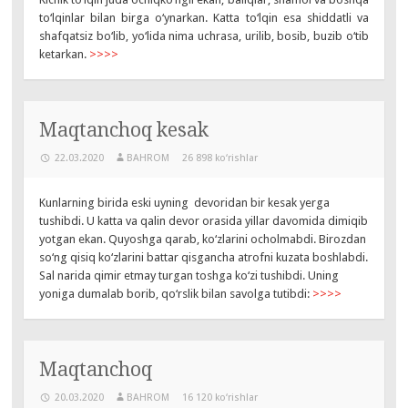
to‘lqinlar bilan birga o‘ynarkan. Katta to‘lqin esa shiddatli va
shafqatsiz bo‘lib, yo‘lida nima uchrasa, urilib, bosib, buzib o‘tib
ketarkan.
>>>>
Maqtanchoq kesak
22.03.2020
BAHROM
26 898 ko‘rishlar
Kunlarning birida eski uyning devoridan bir kesak yerga
tushibdi. U katta va qalin devor orasida yillar davomida dimiqib
yotgan ekan. Quyoshga qarab, ko‘zlarini ocholmabdi. Birozdan
so‘ng qisiq ko‘zlarini battar qisgancha atrofni kuzata boshlabdi.
Sal narida qimir etmay turgan toshga ko‘zi tushibdi. Uning
yoniga dumalab borib, qo‘rslik bilan savolga tutibdi:
>>>>
Maqtanchoq
20.03.2020
BAHROM
16 120 ko‘rishlar