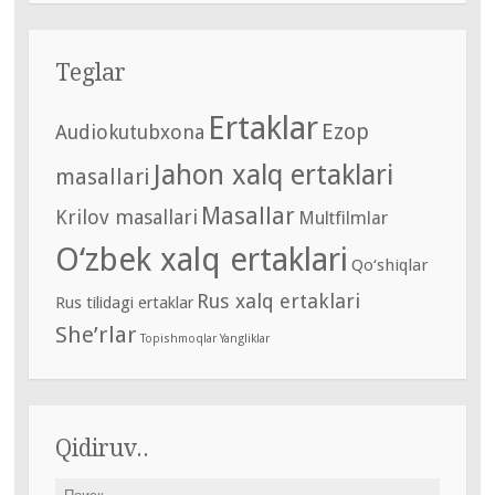
Teglar
Ertaklar
Ezop
Audiokutubxona
Jahon xalq ertaklari
masallari
Masallar
Krilov masallari
Multfilmlar
O‘zbek xalq ertaklari
Qo‘shiqlar
Rus xalq ertaklari
Rus tilidagi ertaklar
She’rlar
Topishmoqlar
Yangliklar
Qidiruv..
Найти: