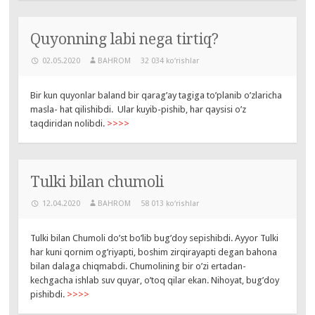
Quyonning labi nega tirtiq?
02.05.2020
BAHROM
32 034 ko‘rishlar
Bir kun quyonlar baland bir qarag’ay tagiga to’planib o’zlaricha
masla- hat qilishibdi. Ular kuyib-pishib, har qaysisi o’z
taqdiridan nolibdi.
>>>>
Tulki bilan chumoli
12.04.2020
BAHROM
58 013 ko‘rishlar
Tulki bilan Chumoli do’st bo’lib bug’doy sepishibdi. Ayyor Tulki
har kuni qornim og’riyapti, boshim zirqirayapti degan bahona
bilan dalaga chiqmabdi. Chumolining bir o’zi ertadan-
kechgacha ishlab suv quyar, o’toq qilar ekan. Nihoyat, bug’doy
pishibdi.
>>>>