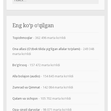
Eng ko‘p o‘qilgan
Topishmoqlar
- 362 496 marta ko‘rildi
Ona allasi (O‘zbek tilida yig‘ilgan allalar to‘plami)
- 249 348
marta ko‘rildi
Bo’g’irsoq
- 157 472 marta ko‘rildi
Alla bolajon (audio)
- 154 845 marta ko‘rildi
Zumrad va Qimmat
- 142 084 marta ko‘rildi
Qalam va sichqon
- 105 702 marta ko‘rildi
Opa-singil daryolar
- 98 071 marta ko‘rildi