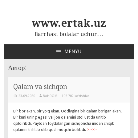
www.ertak.uz
Barchasi bolalar uchun…
MENYU
ПЕРЕЙТИ
К
Автор:
СОДЕРЖАНИЮ
Qalam va sichqon
23.09.2020
BAHROM
105 702 ko‘rishlar
Bir bor ekan, bir yo‘q ekan. Oddiygina bir qalam bo‘lgan ekan.
Bir kuni uning egasi Valijon qalamini stol ustida unitib
qoldiribdi. Paytdan foydalangan sichqoncha inidan chiqib
qalamni tishlab olib qochmoqchi bo‘libdi.
>>>>