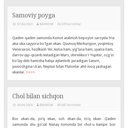
Samoviy poyga
07.04.2020
BAHROM
26 070 ko‘rishlar
Qadim-qadim zamonda Koinot atalmish bepoyon saroyda 9 ta
aka-uka sayyora boʻlgan ekan. Quvnoq Merkuriyjon, yoqimtoy
Veneraxon, hazilkash Yer, kulsa ham, yigʻlasa ham, uyalsa ham,
darrov qip-qizarib ketadigan Mars, shirinlikxoʻr Yupiter, ozgʻin
boʻlay deb hamisha halqa aylantirib yuradigan Saturn,
yuvvoshgina Uran, Neptun bilan Plutonlar ahil-inoq yashagan
ekanlar.
>>>>
Chol bilan sichqon
04.04.2020
BAHROM
89 687 ko‘rishlar
Bor ekan-da, yo‘q ekan, och ekan-da, to‘q ekan. Qadim
zamonda shu go‘zal Nanay tomonda bir chol-u kampir bor