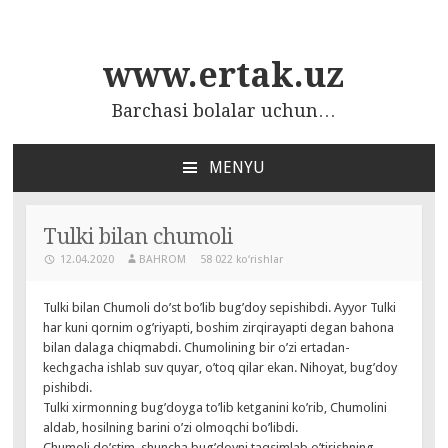
www.ertak.uz
Barchasi bolalar uchun…
MENYU
ПЕРЕЙТИ
К
СОДЕРЖАНИЮ
Tulki bilan chumoli
12.04.2020
BAHROM
58 022 ko‘rishlar
Tulki bilan Chumoli do’st bo’lib bug’doy sepishibdi. Ayyor Tulki
har kuni qornim og’riyapti, boshim zirqirayapti degan bahona
bilan dalaga chiqmabdi. Chumolining bir o’zi ertadan-
kechgacha ishlab suv quyar, o’toq qilar ekan. Nihoyat, bug’doy
pishibdi.
Tulki xirmonning bug’doyga to’lib ketganini ko’rib, Chumolini
aldab, hosilning barini o’zi olmoqchi bo’libdi.
Chumoli do’stim, shuncha bug’doyni taqsimlab o’tirishning