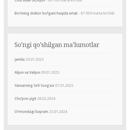
Chol bilan sichqon
- 89 703 marta ko‘rildi
Bo‘rining doktor bo‘lgani haqida ertak
- 87 939 marta ko‘rildi
So’ngi qo’shilgan ma’lumotlar
Jamila
20.01.2025
Alijon va Valijon
09.01.2025
Yanvarning Sirli Sovg‘asi
07.01.2025
Cho‘pon yigit
28.02.2024
O‘rmondagi bayram
25.01.2024