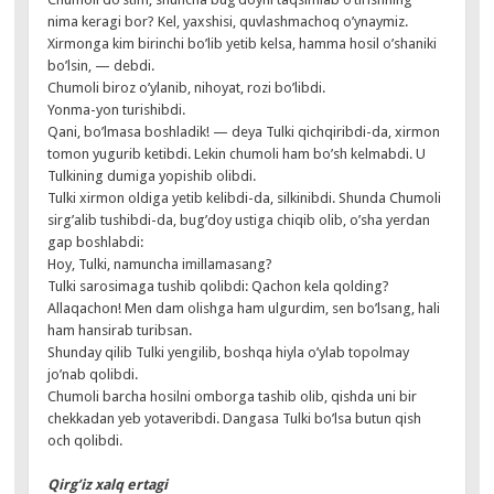
nima keragi bor? Kel, yaxshisi, quvlashmachoq o’ynaymiz.
Xirmonga kim birinchi bo’lib yetib kelsa, hamma hosil o’shaniki
bo’lsin, — debdi.
Chumoli biroz o’ylanib, nihoyat, rozi bo’libdi.
Yonma-yon turishibdi.
Qani, bo’lmasa boshladik! — deya Tulki qichqiribdi-da, xirmon
tomon yugurib ketibdi. Lekin chumoli ham bo’sh kelmabdi. U
Tulkining dumiga yopishib olibdi.
Tulki xirmon oldiga yetib kelibdi-da, silkinibdi. Shunda Chumoli
sirg’alib tushibdi-da, bug’doy ustiga chiqib olib, o’sha yerdan
gap boshlabdi:
Hoy, Tulki, namuncha imillamasang?
Tulki sarosimaga tushib qolibdi: Qachon kela qolding?
Allaqachon! Men dam olishga ham ulgurdim, sen bo’lsang, hali
ham hansirab turibsan.
Shunday qilib Tulki yengilib, boshqa hiyla o’ylab topolmay
jo’nab qolibdi.
Chumoli barcha hosilni omborga tashib olib, qishda uni bir
chekkadan yeb yotaveribdi. Dangasa Tulki bo’lsa butun qish
och qolibdi.
Qirg’iz xalq ertagi