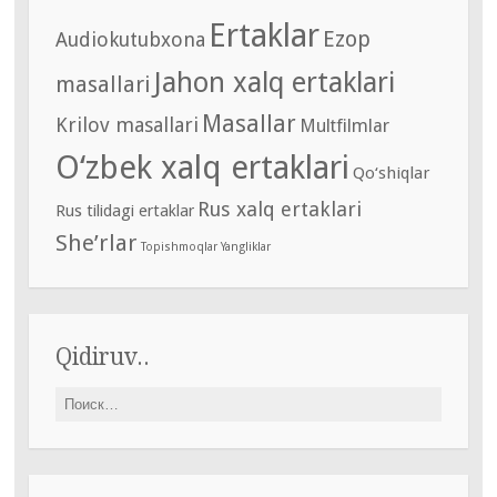
Ertaklar
Ezop
Audiokutubxona
Jahon xalq ertaklari
masallari
Masallar
Krilov masallari
Multfilmlar
O‘zbek xalq ertaklari
Qo‘shiqlar
Rus xalq ertaklari
Rus tilidagi ertaklar
She’rlar
Topishmoqlar
Yangliklar
Qidiruv..
Найти: