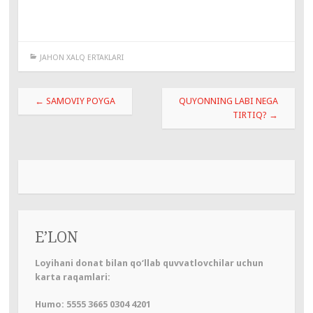
JAHON XALQ ERTAKLARI
Навигация
←
SAMOVIY POYGA
QUYONNING LABI NEGA
по
TIRTIQ?
→
записям
E’LON
Loyihani donat bilan qo‘llab quvvatlovchilar uchun
karta raqamlari:
Humo: 5555 3665 0304 4201