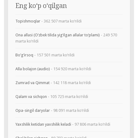
Eng ko‘p o‘qilgan
Topishmoqlar
- 362 507 marta ko‘rildi
Ona allasi (O‘zbek tilida yig‘ilgan allalar to‘plami)
- 249 570
marta ko‘rildi
Bo’g’irsoq
- 157 501 marta ko‘rildi
Alla bolajon (audio)
- 154 920 marta ko‘rildi
Zumrad va Qimmat
- 142 118 marta ko‘rildi
Qalam va sichqon
- 105 725 marta ko‘rildi
Opa-singil daryolar
- 98 091 marta ko‘rildi
Yaxshilik ketidan yaxshilik keladi
- 97 806 marta ko‘rildi