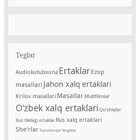
Teglar
Ertaklar
Ezop
Audiokutubxona
Jahon xalq ertaklari
masallari
Masallar
Krilov masallari
Multfilmlar
O‘zbek xalq ertaklari
Qo‘shiqlar
Rus xalq ertaklari
Rus tilidagi ertaklar
She’rlar
Topishmoqlar
Yangliklar