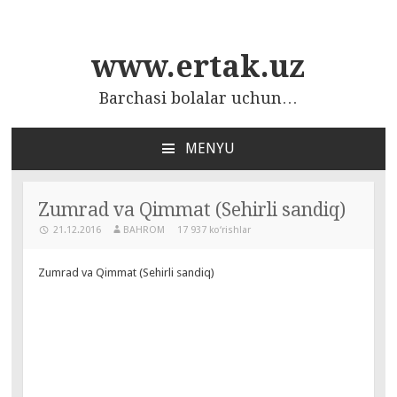
www.ertak.uz
Barchasi bolalar uchun…
MENYU
ПЕРЕЙТИ
К
СОДЕРЖАНИЮ
Zumrad va Qimmat (Sehirli sandiq)
21.12.2016
BAHROM
17 937 ko‘rishlar
Zumrad va Qimmat (Sehirli sandiq)