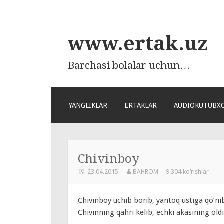
www.ertak.uz
Barchasi bolalar uchun…
ПЕРЕЙТИ
YANGLIKLAR
ERTAKLAR
AUDIOKUTUBX
К
СОДЕРЖАНИЮ
Chivinboy
23.04.2015
BAHROM
9 304 ko‘rishlar
Chivinboy uchib borib, yantoq ustiga qo’ni
Chivinning qahri kelib, echki akasining old