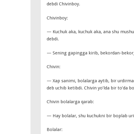
debdi Chivinboy.
Chivinboy:
— Kuchuk aka, kuchuk aka, ana shu mushuk
debdi.
— Sening gapingga kirib, bekordan-beko
Chivin:
— Xap sanimi, bolalarga aytib, bir urdi
deb uchib ketibdi. Chivin yo’lda bir to’da bo
Chivin bolalarga qarab:
— Hay bolalar, shu kuchukni bir boplab ur
Bolalar: