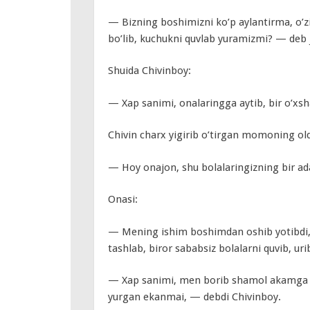
— Bizning boshimizni ko’p aylantirma, o’zi
bo’lib, kuchukni quvlab yuramizmi? — deb 
Shuida Chivinboy:
— Xap sanimi, onalaringga aytib, bir o’x
Chivin charx yigirib o’tirgan momoning old
— Hoy onajon, shu bolalaringizning bir ada
Onasi:
— Mening ishim boshimdan oshib yotibdi, 
tashlab, biror sababsiz bolalarni quvib, ur
— Xap sanimi, men borib shamol akamga a
yurgan ekanmai, — debdi Chivinboy.