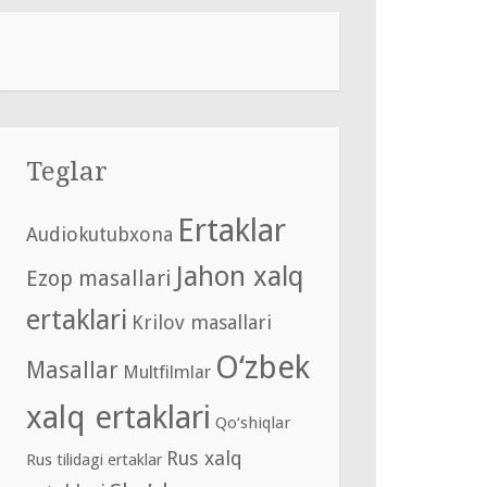
Teglar
Ertaklar
Audiokutubxona
Jahon xalq
Ezop masallari
ertaklari
Krilov masallari
O‘zbek
Masallar
Multfilmlar
xalq ertaklari
Qo‘shiqlar
Rus xalq
Rus tilidagi ertaklar