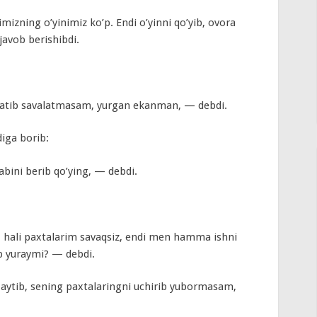
mizning o’yinimiz ko’p. Endi o’yinni qo’yib, ovora
javob berishibdi.
shatib savalatmasam, yurgan ekanman, — debdi.
iga borib:
bini berib qo’ying, — debdi.
hali paxtalarim savaqsiz, endi men hamma ishni
ib yuraymi? — debdi.
ytib, sening paxtalaringni uchirib yubormasam,