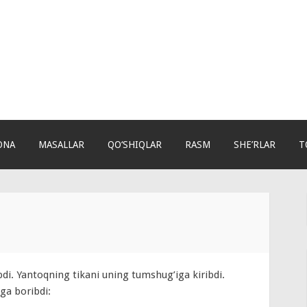
ONA
MASALLAR
QO‘SHIQLAR
RASM
SHE’RLAR
T
bdi. Yantoqning tikani uning tumshug’iga kiribdi.
iga boribdi: