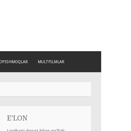
OPISHMOQLAR
MULTFILMLAR
E’LON
Loyihani donat bilan qo‘llab