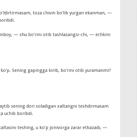
’ldirtirmasam, toza chivin bo’lib yurgan ekanman, —
boribdi.
boy, — shu bo’rini otib tashlasangiz-chi, — echkini
o’p. Sening gapingga kirib, bo’rini otib yuramanmi?
aytib sening dori soladigan xaltangni teshdirmasam
 uchib boribdi.
ltasini teshing, u ko’p jonivorga zarar etkazadi, —