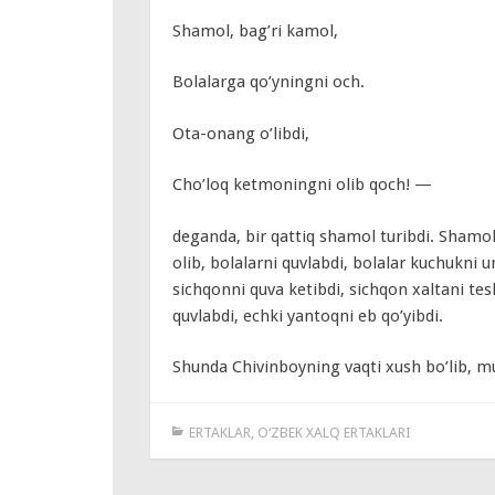
Shamol, bag’ri kamol,
Bolalarga qo’yningni och.
Ota-onang o’libdi,
Cho’loq ketmoningni olib qoch! —
deganda, bir qattiq shamol turibdi. Shamo
olib, bolalarni quvlabdi, bolalar kuchukni 
sichqonni quva ketibdi, sichqon xaltani tesh
quvlabdi, echki yantoqni eb qo’yibdi.
Shunda Chivinboyning vaqti xush bo’lib, m
ERTAKLAR
,
O‘ZBEK XALQ ERTAKLARI