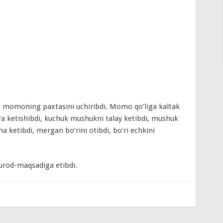
l momoning paxtasini uchiribdi. Momo qo’liga kaltak
ura ketishibdi, kuchuk mushukni talay ketibdi, mushuk
a ketibdi, mergan bo’rini otibdi, bo’ri echkini
urod-maqsadiga etibdi.