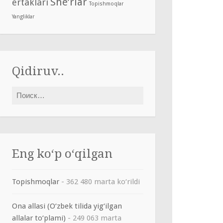
She’rlar
ertaklari
Topishmoqlar
Yangliklar
Qidiruv..
Найти:
Eng ko‘p o‘qilgan
Topishmoqlar
- 362 480 marta ko‘rildi
Ona allasi (O‘zbek tilida yig‘ilgan
allalar to‘plami)
- 249 063 marta