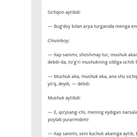
Sichqon aytibdi:
— Bug’doy bilan arpa turganida menga end
Chivinboy:
— Xap sanimi, shoshmay tur, mushuk aka
debdi-da, to’g’ri mushukning oldiga uchib 
— Mushuk aka, mushuk aka, ana shu sichqo
yo’q, deydi, — debdi.
Mushuk aytibdi:
— E, qo’ysang-chi, mening eydigan narsala
poylab yurarmidim!
— Xap sanimi, seni kuchuk akamga aytib,