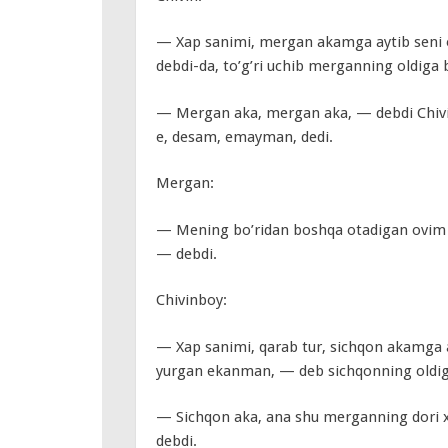
— Xap sanimi, mergan akamga aytib seni o
debdi-da, to’g’ri uchib merganning oldiga 
— Mergan aka, mergan aka, — debdi Chivin
e, desam, emayman, dedi.
Mergan:
— Mening bo’ridan boshqa otadigan ovim k
— debdi.
Chivinboy:
— Xap sanimi, qarab tur, sichqon akamga 
yurgan ekanman, — deb sichqonning oldiga
— Sichqon aka, ana shu merganning dori xa
debdi.