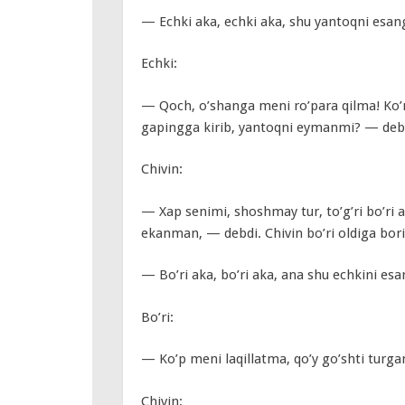
— Echki aka, echki aka, shu yantoqni esang
Echki:
— Qoch, o’shanga meni ro’para qilma! Ko’m
gapingga kirib, yantoqni eymanmi? — deb
Chivin:
— Xap senimi, shoshmay tur, to’g’ri bo’ri
ekanman, — debdi. Chivin bo’ri oldiga bori
— Bo’ri aka, bo’ri aka, ana shu echkini esa
Bo’ri:
— Ko’p meni laqillatma, qo’y go’shti turg
Chivin: