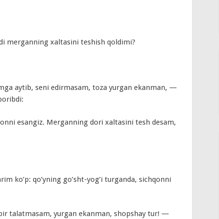
i merganning xaltasini teshish qoldimi?
mga aytib, seni edirmasam, toza yurgan ekanman, —
boribdi:
nni esangiz. Merganning dori xaltasini tesh desam,
rim ko’p: qo’yning go’sht-yog’i turganda, sichqonni
 bir talatmasam, yurgan ekanman, shopshay tur! —