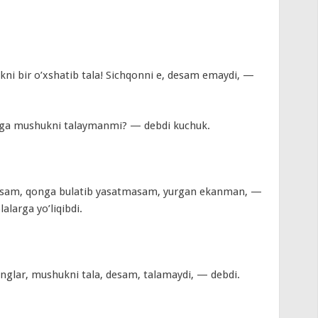
ni bir o’xshatib tala! Sichqonni e, desam emaydi, —
rga mushukni talaymanmi? — debdi kuchuk.
rmasam, qonga bulatib yasatmasam, yurgan ekanman, —
lalarga yo’liqibdi.
inglar, mushukni tala, desam, talamaydi, — debdi.