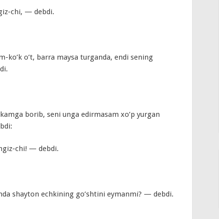
iz-chi, — debdi.
-ko’k o’t, barra maysa turganda, endi sening
di.
 akamga borib, seni unga edirmasam xo’p yurgan
bdi:
ngiz-chi! — debdi.
anda shayton echkining go’shtini eymanmi? — debdi.