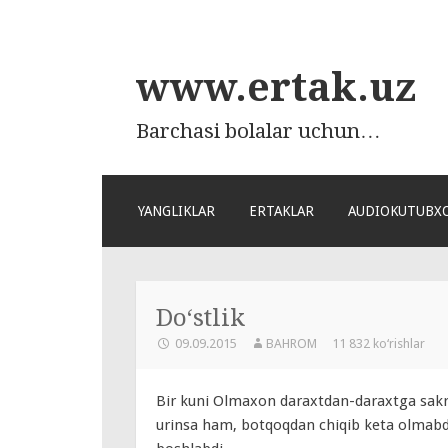
www.ertak.uz
Barchasi bolalar uchun…
ПЕРЕЙТИ
YANGLIKLAR
ERTAKLAR
AUDIOKUTUBX
К
СОДЕРЖАНИЮ
Do‘stlik
09.09.2015
BAHROM
11 832 ko‘rishlar
Bir kuni Olmaxon daraxtdan-daraxtga sakra
urinsa ham, botqoqdan chiqib keta olmabd