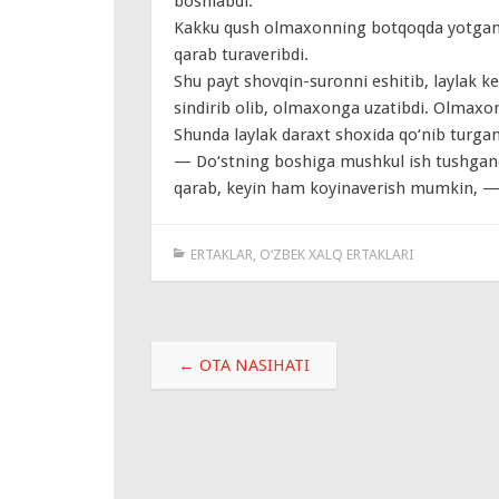
boshlabdi.
Kakku qush olmaxonning botqoqda yotganin
qarab turaveribdi.
Shu payt shovqin-suronni eshitib, laylak ke
sindirib olib, olmaxonga uzatibdi. Olmaxo
Shunda laylak daraxt shoxida qo‘nib turga
— Do‘stning boshiga mushkul ish tushganda
qarab, keyin ham koyinaverish mumkin, —
ERTAKLAR
,
O‘ZBEK XALQ ERTAKLARI
Навигация
←
OTA NASIHATI
по
записям