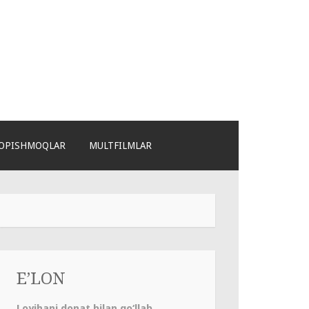
OPISHMOQLAR
MULTFILMLAR
E’LON
Loyihani donat bilan qo‘llab