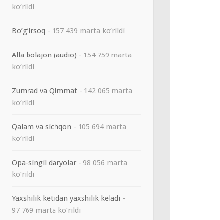
ko‘rildi
Bo’g’irsoq
- 157 439 marta ko‘rildi
Alla bolajon (audio)
- 154 759 marta
ko‘rildi
Zumrad va Qimmat
- 142 065 marta
ko‘rildi
Qalam va sichqon
- 105 694 marta
ko‘rildi
Opa-singil daryolar
- 98 056 marta
ko‘rildi
Yaxshilik ketidan yaxshilik keladi
-
97 769 marta ko‘rildi