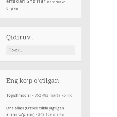
She’rlar
ertaklari
Topishmoqlar
Yangliklar
Qidiruv..
Найти:
Eng ko‘p o‘qilgan
Topishmoqlar
- 362 482 marta ko‘rildi
Ona allasi (O‘zbek tilida yig‘ilgan
allalar to‘plami)
- 249 109 marta