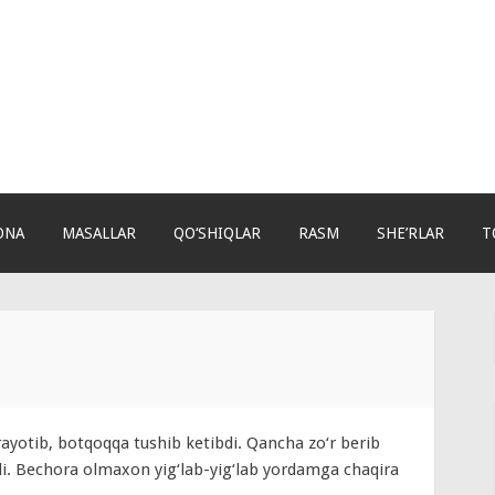
ONA
MASALLAR
QO‘SHIQLAR
RASM
SHE’RLAR
T
yotib, botqoqqa tushib ketibdi. Qancha zo‘r berib
i. Bechora olmaxon yig‘lab-yig‘lab yordamga chaqira