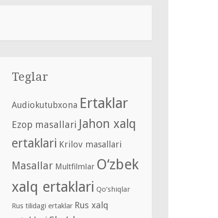
Teglar
Ertaklar
Audiokutubxona
Jahon xalq
Ezop masallari
ertaklari
Krilov masallari
O‘zbek
Masallar
Multfilmlar
xalq ertaklari
Qo‘shiqlar
Rus xalq
Rus tilidagi ertaklar