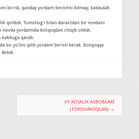
i ko‘rib, qanday yordam berishni bilmay, kakkulab
lib qolibdi. Tumshug‘i bilan daraxtdan bir novdani
n novda yordamida botqoqdan chiqib olibdi.
n kakkuga qarab:
 bir yo‘lini qilib yordam berish kerak. Botqoqqa
 debdi.
UY XO‘JALIK ASBOBLARI
(TOPISHMOQLAR)
→