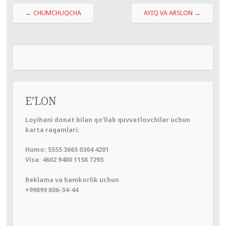
Навигация
←
CHUMCHUQCHA
AYIQ VA ARSLON
→
по
записям
E’LON
Loyihani donat bilan qo‘llab quvvatlovchilar uchun
karta raqamlari:
Humo: 5555 3665 0304 4201
Visa: 4602 9400 1158 7293
Reklama va hamkorlik uchun
+99899 806-34-44