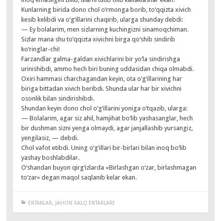
Kunlarning birida dono chol o‘rmonga borib, to‘qqizta xivich
kesib kelibdi va o‘g‘illarini chaqirib, ularga shunday debdi:
— Ey bolalarim, men sizlarning kuchingizni sinamoqchiman.
Sizlar mana shu to‘qqizta xivichni birga qo‘shib sindirib
ko‘ringlar-chi!
Farzandlar galma-galdan xivichlarini bir yo‘la sindirishga
urinishibdi, ammo hech biri buning uddasidan chiqa olmabdi.
Oxiri hammasi charchagandan keyin, ota o‘g‘illarining har
biriga bittadan xivich beribdi. Shunda ular har bir xivichni
osonlik bilan sindirishibdi.
Shundan keyin dono chol o‘g‘illarini yoniga o‘tqazib, ularga:
— Bolalarim, agar siz ahil, hamjihat bo‘lib yashasanglar, hech
bir dushman sizni yenga olmaydi, agar janjallashib yursangiz,
yengilasiz, — debdi.
Chol vafot etibdi. Uning o‘g‘illari bir-birlari bilan inoq bo‘lib
yashay boshlabdilar.
O‘shandan buyon qirg‘izlarda «Birlashgan o‘zar, birlashmagan
to‘zar» degan maqol saqlanib kelar ekan.
ERTAKLAR
,
JAHON XALQ ERTAKLARI