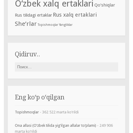
O‘zbek xalq ertaklari
Qo‘shiqlar
Rus xalq ertaklari
Rus tilidagi ertaklar
She’rlar
Topishmoqlar
Yangliklar
Qidiruv..
Найти:
Eng ko‘p o‘qilgan
Topishmoqlar
- 362 522 marta ko‘rildi
Ona allasi (O‘zbek tilida yig‘ilgan allalar to‘plami)
- 249 906
marta ko‘rildi