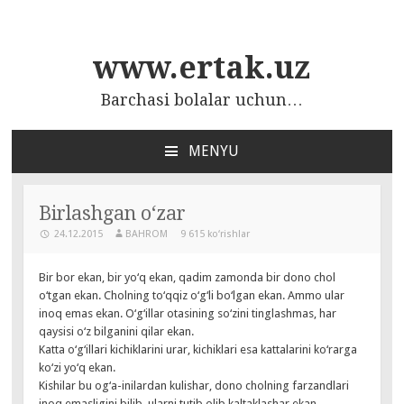
www.ertak.uz
Barchasi bolalar uchun…
MENYU
ПЕРЕЙТИ
К
СОДЕРЖАНИЮ
Birlashgan o‘zar
24.12.2015
BAHROM
9 615 ko‘rishlar
Bir bor ekan, bir yo‘q ekan, qadim zamonda bir dono chol
o‘tgan ekan. Cholning to‘qqiz o‘g‘li bo‘lgan ekan. Ammo ular
inoq emas ekan. O‘g‘illar otasining so‘zini tinglashmas, har
qaysisi o‘z bilganini qilar ekan.
Katta o‘g‘illari kichiklarini urar, kichiklari esa kattalarini ko‘rarga
ko‘zi yo‘q ekan.
Kishilar bu og‘a-inilardan kulishar, dono cholning farzandlari
inoq emasligini bilib, ularni tutib olib kaltaklashar ekan.