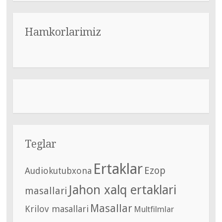
Hamkorlarimiz
Teglar
Ertaklar
Ezop
Audiokutubxona
Jahon xalq ertaklari
masallari
Masallar
Krilov masallari
Multfilmlar