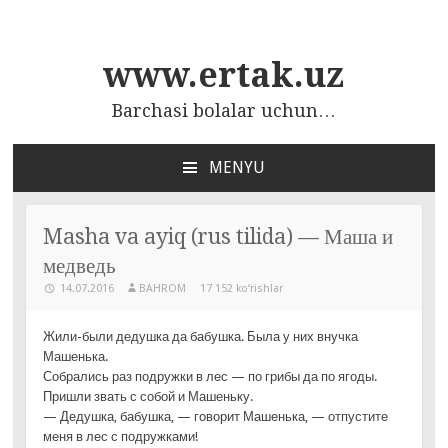
www.ertak.uz
Barchasi bolalar uchun…
MENYU
ПЕРЕЙТИ
К
СОДЕРЖАНИЮ
Masha va ayiq (rus tilida) — Маша и
медведь
14.07.2016
BAHROM
17 152 ko‘rishlar
Жили-были дедушка да бабушка. Была у них внучка
Машенька.
Собрались раз подружки в лес — по грибы да по ягоды.
Пришли звать с собой и Машеньку.
— Дедушка, бабушка, — говорит Машенька, — отпустите
меня в лес с подружками!