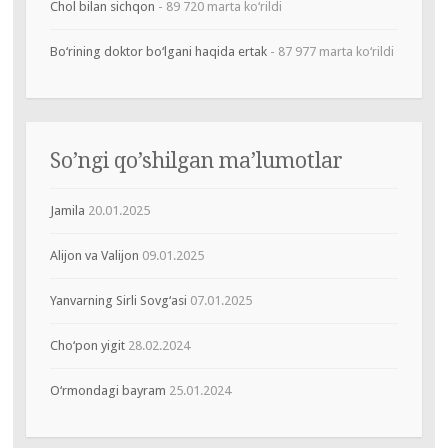
Chol bilan sichqon
- 89 720 marta ko‘rildi
Bo‘rining doktor bo‘lgani haqida ertak
- 87 977 marta ko‘rildi
So’ngi qo’shilgan ma’lumotlar
Jamila
20.01.2025
Alijon va Valijon
09.01.2025
Yanvarning Sirli Sovg‘asi
07.01.2025
Cho‘pon yigit
28.02.2024
O‘rmondagi bayram
25.01.2024