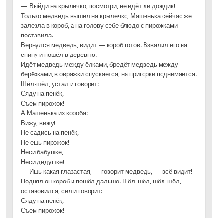
— Выйди на крылечко, посмотри, не идёт ли дождик!
Только медведь вышел на крылечко, Машенька сейчас же
залезла в короб, а на голову себе блюдо с пирожками
поставила.
Вернулся медведь, видит — короб готов. Взвалил его на
спину и пошёл в деревню.
Идёт медведь между ёлками, бредёт медведь между
берёзками, в овражки спускается, на пригорки поднимается.
Шёл-шёл, устал и говорит:
Сяду на пенёк,
Съем пирожок!
А Машенька из короба:
Вижу, вижу!
Не садись на пенёк,
Не ешь пирожок!
Неси бабушке,
Неси дедушке!
— Ишь какая глазастая, — говорит медведь, — всё видит!
Поднял он короб и пошёл дальше. Шёл-шёл, шёл-шёл,
остановился, сел и говорит:
Сяду на пенёк,
Съем пирожок!