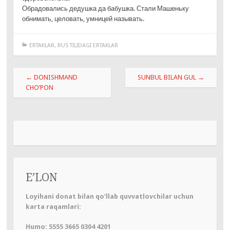
Обрадовались дедушка да бабушка. Стали Машеньку
обнимать, целовать, умницей называть.
ERTAKLAR
,
RUS TILIDAGI ERTAKLAR
Навигация
←
DONISHMAND
SUNBUL BILAN GUL
→
по
CHO’PON
записям
E’LON
Loyihani donat bilan qo‘llab quvvatlovchilar uchun
karta raqamlari:
Humo: 5555 3665 0304 4201