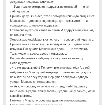
Дедушка с бабушкой отвечают:
— Иди, только смотри от подружек не отставай — не то
заблудишься.
Пришли девушки в лес, стали собирать грибы да ягоды. Вот
Машенька — деревце за деревце, кустик за кустик — и
ушла далеко-далеко от подружек.
Стала она аукаться, стала их звать. А подружки не слышат,
не отзываются.
Ходила, ходила Машенька по лесу — совсем заблудилась.
Пришла она в самую глушь, в самую чащу. Видит-стоит
избушка. Постучала Машенька в дверь — не отвечают.
Толкнула она дверь, дверь и открылась.
Вошла Машенька в избушку, села у окна на лавочку.
Села и думает:
„Кто же здесь живёт? Почему никого не видно?..» А в той
избушке жил большущий медведь. Только его тогда дома
не было: он по лесу ходил. Вернулся вечером медведь,
увидел Машеньку, обрадовался.
— Ага, — говорит, — теперь не отпущу тебя! Будешь у
меня жить. Будешь печку топить, будешь кашу варить, меня
кашей кормить.
Потужила Маша, погоревала, да ничего не поделаешь.