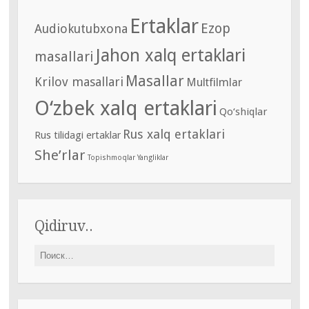
Ertaklar
Ezop
Audiokutubxona
Jahon xalq ertaklari
masallari
Masallar
Krilov masallari
Multfilmlar
O‘zbek xalq ertaklari
Qo‘shiqlar
Rus xalq ertaklari
Rus tilidagi ertaklar
She’rlar
Topishmoqlar
Yangliklar
Qidiruv..
Найти: