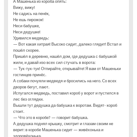
А Машенька из короба опять:
Вижу, вижу!
Не садись на пенёк,
Не ешь пирожок!
Неси бабушке,
Неси дедушке!
Удивился медведь:
— Вот какая хитрая! Высоко сидит, далеко глядит! Встал и
пошёл скорее.
Пришёл в деревню, нашёл дом, где дедушка с бабушкой
жили, и давай изо всех сил стучать в ворота:
— Тук-тук-тук! Отпирайте, открывайте! Я вам от Машеньки
гостинцев принёс.
А собаки почуяли медведя и бросились на него. Со всех
дворов бегут, лают.
Испугался медведь, поставил короб у ворот и пустился в
лес без оглядки.
Вышли тут дедушка да бабушка к воротам. Видят- короб
стоит.
— Что это в коробе? — говорит бабушка.
А дедушка поднял крышку, смотрит и глазам своим не
верит: в коробе Машенька сидит — живёхонька и
здоровёхонька.