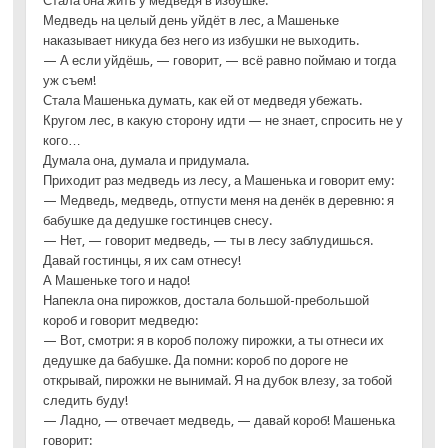
Стала она жить у медведя в избушке.
Медведь на целый день уйдёт в лес, а Машеньке
наказывает никуда без него из избушки не выходить.
— А если уйдёшь, — говорит, — всё равно поймаю и тогда
уж съем!
Стала Машенька думать, как ей от медведя убежать.
Кругом лес, в какую сторону идти — не знает, спросить не у
кого…
Думала она, думала и придумала.
Приходит раз медведь из лесу, а Машенька и говорит ему:
— Медведь, медведь, отпусти меня на денёк в деревню: я
бабушке да дедушке гостинцев снесу.
— Нет, — говорит медведь, — ты в лесу заблудишься.
Давай гостинцы, я их сам отнесу!
А Машеньке того и надо!
Напекла она пирожков, достала большой-пребольшой
короб и говорит медведю:
— Вот, смотри: я в короб положу пирожки, а ты отнеси их
дедушке да бабушке. Да помни: короб по дороге не
открывай, пирожки не вынимай. Я на дубок влезу, за тобой
следить буду!
— Ладно, — отвечает медведь, — давай короб! Машенька
говорит: