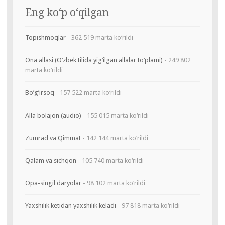
Eng ko‘p o‘qilgan
Topishmoqlar
- 362 519 marta ko‘rildi
Ona allasi (O‘zbek tilida yig‘ilgan allalar to‘plami)
- 249 802
marta ko‘rildi
Bo’g’irsoq
- 157 522 marta ko‘rildi
Alla bolajon (audio)
- 155 015 marta ko‘rildi
Zumrad va Qimmat
- 142 144 marta ko‘rildi
Qalam va sichqon
- 105 740 marta ko‘rildi
Opa-singil daryolar
- 98 102 marta ko‘rildi
Yaxshilik ketidan yaxshilik keladi
- 97 818 marta ko‘rildi