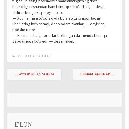
tug‘adi, bizning podshomiz mamlakatingizning tinch,
notinchligini shundan ham bilmoqchi bo‘ladilar, — desa,
elchilar bunga ko‘p qoyil qolib:
— Xotinlar ham to‘qqiz oyda bolalab turishibdi, taqsir!
Shohlaring ko‘p seraql, dono odam ekanlar, — deyishsa,
podsho turib:
— He, mana bu ip tortarlar bo‘lmaganida, menda bunaqa
gapdan juda ko‘p edi, — degan ekan.
O‘ZBEK XALQ ERTAKLARI
Навигация
←
AYYOR BILAN SODDA
HUNARDAN UNAR
→
по
записям
E’LON