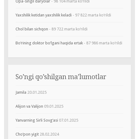
Opa-singil daryolar
- 98 104 marta ko‘rildi
Yaxshilik ketidan yaxshilik keladi
- 97 822 marta ko‘rildi
Chol bilan sichqon
- 89 722 marta ko‘rildi
Bo‘rining doktor bo‘lgani haqida ertak
- 87 986 marta ko‘rildi
So’ngi qo’shilgan ma’lumotlar
Jamila
20.01.2025
Alijon va Valijon
09.01.2025
Yanvarning Sirli Sovg‘asi
07.01.2025
Cho‘pon yigit
28.02.2024