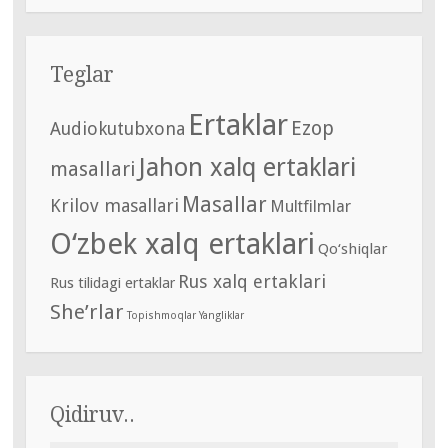
Teglar
Ertaklar
Ezop
Audiokutubxona
Jahon xalq ertaklari
masallari
Masallar
Krilov masallari
Multfilmlar
O‘zbek xalq ertaklari
Qo‘shiqlar
Rus xalq ertaklari
Rus tilidagi ertaklar
She’rlar
Topishmoqlar
Yangliklar
Qidiruv..