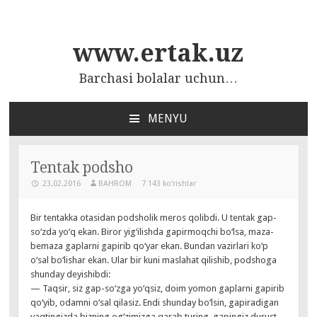
www.ertak.uz
Barchasi bolalar uchun…
MENYU
ПЕРЕЙТИ
К
СОДЕРЖАНИЮ
Tentak podsho
23.02.2016
BAHROM
7 143 ko‘rishlar
Bir tentakka otasidan podsholik meros qolibdi. U tentak gap-
so‘zda yo‘q ekan. Biror yig‘ilishda gapirmoqchi bo‘lsa, maza-
bemaza gaplarni gapirib qo‘yar ekan. Bundan vazirlari ko‘p
o‘sal bo‘lishar ekan. Ular bir kuni maslahat qilishib, podshoga
shunday deyishibdi:
— Taqsir, siz gap-so‘zga yo‘qsiz, doim yomon gaplarni gapirib
qo‘yib, odamni o‘sal qilasiz. Endi shunday bo‘lsin, gapiradigan
vaqtingizda bizning og‘zimizga qarab turing, gapingiz durust