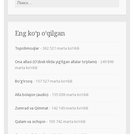
Найти:
Eng ko‘p o‘qilgan
Topishmoqlar
- 362 521 marta ko‘rildi
Ona allasi (O‘zbek tilida yig‘ilgan allalar to‘plami)
- 249 896
marta ko‘rildi
Bo’g’irsoq
- 157 527 marta ko‘rildi
Alla bolajon (audio)
- 155 038 marta ko‘rildi
Zumrad va Qimmat
- 142 145 marta ko‘rildi
Qalam va sichqon
- 105 742 marta ko‘rildi