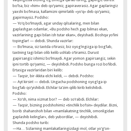
bo‘lsa, biz «him» deb qo‘yamiz, gapiraverasiz. Agar gaplaringiz
yaxshi bo‘lmasa, kallamizni qimirlatib «yo‘q» deb qo‘yamiz,
gapirmaysiz. Podsho:
— Yo‘q bo‘lmaydi, agar unday qilsalaring, men bilan
gaplashgan odamlar, «Bu podsho hech gap bilmas ekan,
vazirlarining gapi bilan ish tutar ekan», deyishadi. Boshqa yo‘lini
topinglar! — debdi. Shunda vazirlar:
— Bo‘lmasa, siz taxtda o‘tirasiz, biz oyog‘ingizga ip bog‘lab,
taxtning tagi bilan olib kelib ushlab o‘tiramiz. Durust
gapirsangiz ishimiz bo‘lmaydi. Agar yomon gapirsangiz, sekin
ipni tortib qo‘yamiz, — deyishibdi. Podsho bunga rozi bo‘libdi.
Ertasiga vazirlaridan biri kelib:
— Taqsir, bir-ikkita elchi keldi, — debdi. Podsho:
— Ayt kirsin! — debdi. Ungacha podshoning oyog‘iga ip
bog‘lab qo‘yishibdi. Elchilar ta’zim qilib kirib kelishibdi.
Podsho:
— Xo‘sh, nima xizmat bor? — deb so‘rabdi. Elchilar:
— Taqsir, bizning podshohimiz «tinchlik bo‘lsin» deydilar. Bizni,
borib shahanshoh bilan «mamlakatning tinchlik, omonligidan
gaplashib kelinglar», deb yubordilar, — deyishibdi.
Shunda podsho turib:
—Ha… Sizlarning mamlakatlaringizdagi mol, otlar yo‘g‘on-