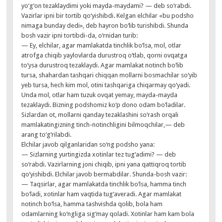
yo‘g‘on tezaklaydimi yoki mayda-maydami? — deb so‘rabdi.
Vazirlar ipni bir tortib qo‘yishibdi. Kelgan elchilar «bu podsho
nimaga bunday dedi», deb hayron bo‘lib turishibdi. Shunda
bosh vazir ipni tortibdi-da, o‘rnidan turib:
— Ey, elchilar, agar mamlakatda tinchlik bo‘lsa, mol, otlar
atrofga chiqib yaylovlarda durustroq o‘tlab, qorni ovqatga
to‘ysa durustroq tezaklaydi. Agar mamlakat notinch bo‘lib
tursa, shahardan tashqari chiqqan mollarni bosmachilar so‘yib
yeb tursa, hech kim mol, otini tashqariga chiqarmay qo‘yadi.
Unda mol, otlar ham tuzuk ovqat yemay, mayda-mayda
tezaklaydi. Bizning podshomiz ko‘p dono odam bo‘ladilar.
Sizlardan ot, mollarni qanday tezaklashini so‘rash orqali
mamlakatingizning tinch-notinchligini bilmoqchilar,— deb
arang to‘g‘rilabdi.
Elchilar javob qilganlaridan so‘ng podsho yana:
— Sizlarning yurtingizda xotinlar tez tug‘adimi? — deb
so‘rabdi. Vazirlarning joni chiqib, ipni yana qattiqroq tortib
qo‘yishibdi. Elchilar javob bermabdilar. Shunda-bosh vazir:
— Taqsirlar, agar mamlakatda tinchlik bo‘lsa, hamma tinch
bo‘ladi, xotinlar ham vaqtida tug‘averadi. Agar mamlakat
notinch bo‘lsa, hamma tashvishda qolib, bola ham
odamlarning ko‘ngliga sig‘may qoladi. Xotinlar ham kam bola