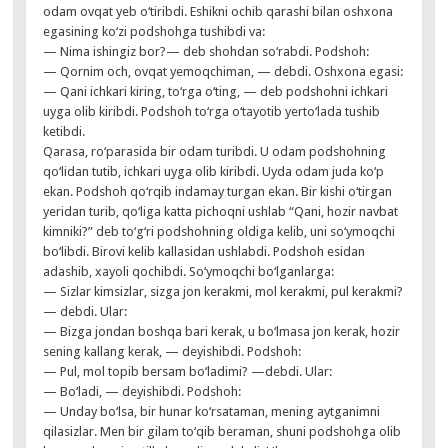
odam ovqat yeb o‘tiribdi. Eshikni ochib qarashi bilan oshxona
egasining ko‘zi podshohga tushibdi va:
— Nima ishingiz bor?— deb shohdan so‘rabdi. Podshoh:
— Qornim och, ovqat yemoqchiman, — debdi. Oshxona egasi:
— Qani ichkari kiring, to‘rga o‘ting, — deb podshohni ichkari
uyga olib kiribdi. Podshoh to‘rga o‘tayotib yerto‘lada tushib
ketibdi.
Qarasa, ro‘parasida bir odam turibdi. U odam podshohning
qo‘lidan tutib, ichkari uyga olib kiribdi. Uyda odam juda ko‘p
ekan. Podshoh qo‘rqib indamay turgan ekan. Bir kishi o‘tirgan
yeridan turib, qo‘liga katta pichoqni ushlab “Qani, hozir navbat
kimniki?” deb to‘g‘ri podshohning oldiga kelib, uni so‘ymoqchi
bo‘libdi. Birovi kelib kallasidan ushlabdi. Podshoh esidan
adashib, xayoli qochibdi. So‘ymoqchi bo‘lganlarga:
— Sizlar kimsizlar, sizga jon kerakmi, mol kerakmi, pul kerakmi?
— debdi. Ular:
— Bizga jondan boshqa bari kerak, u bo‘lmasa jon kerak, hozir
sening kallang kerak, — deyishibdi. Podshoh:
— Pul, mol topib bersam bo‘ladimi? —debdi. Ular:
— Bo‘ladi, — deyishibdi. Podshoh:
— Unday bo‘lsa, bir hunar ko‘rsataman, mening aytganimni
qilasizlar. Men bir gilam to‘qib beraman, shuni podshohga olib