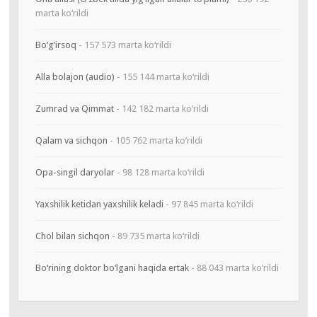
marta ko‘rildi
Bo’g’irsoq
- 157 573 marta ko‘rildi
Alla bolajon (audio)
- 155 144 marta ko‘rildi
Zumrad va Qimmat
- 142 182 marta ko‘rildi
Qalam va sichqon
- 105 762 marta ko‘rildi
Opa-singil daryolar
- 98 128 marta ko‘rildi
Yaxshilik ketidan yaxshilik keladi
- 97 845 marta ko‘rildi
Chol bilan sichqon
- 89 735 marta ko‘rildi
Bo‘rining doktor bo‘lgani haqida ertak
- 88 043 marta ko‘rildi