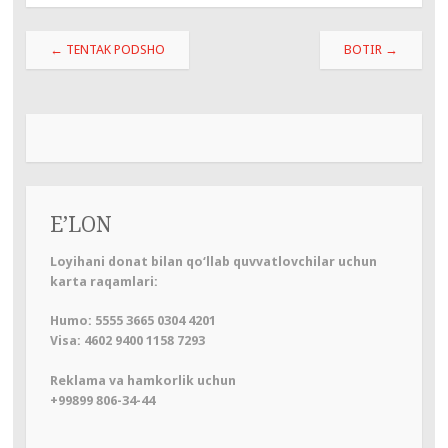
Навигация
←
TENTAK PODSHO
BOTIR
→
по
записям
E’LON
Loyihani donat bilan qo‘llab quvvatlovchilar uchun
karta raqamlari:
Humo: 5555 3665 0304 4201
Visa: 4602 9400 1158 7293
Reklama va hamkorlik uchun
+99899 806-34-44