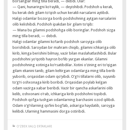
borsanglar ming tilla beradi, — debdi. Ular:
— Qani, hunaringni ko‘raylik, — deyishibdi. Podshoh u kerak,
bu kerak deb gilam to‘qish uchun kerakli narsalarni aytibdi.
Haligi odamlar bozorga borib podshohning aytgan narsalarini
olib kelishibdi. Podshoh ipakdan bir gilam to‘qib:
— Mana bu gilamni podshohga olib boringlar. Podshoh sizga
ming tilla beradi, — debdi.
Haligi odamlar gilamni ko‘tarib podshoh saroyiga olib
borishibdi. Saroydan bir mahram chiqib, gilamni ichkariga olib
kirib, kimga berishini bilmay, vazir bilan maslahatlashibdi. Bular
podshohni yo‘qotib hayron bo‘lib yurgan ekanlar. Gilamni
podshohning xotiniga ko‘rsatibdilar. Xotini o‘zining eri to‘qigan
gilam ekanini tanib, gilam keltirgan odamlarga ming tilla berib
yuborib, orqasidan odam qo‘yibdi. O’g‘ri tillalarni olib, suyunib
to‘g‘ri oshxonaga kirib boribdi. Orqasidan poylab kelgan
odam vazirga xabar beribdi. Vazir bir qancha askarlarini olib
kelib, oshxonani o‘rab, ichkariga kirib podshohni topibdi.
Podshoh qo‘lga tushgan odamlarning barchasini ozod qilibdi.
Odam o‘g‘rilarning qo‘lini bog‘lab, askariga haydatib, saroyga
kelibdi. Ularning hammasini dorga ostiribdi.
O‘ZBEK XALQ ERTAKLARI