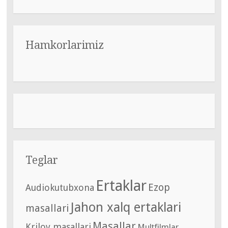
Hamkorlarimiz
Teglar
Ertaklar
Ezop
Audiokutubxona
Jahon xalq ertaklari
masallari
Masallar
Krilov masallari
Multfilmlar