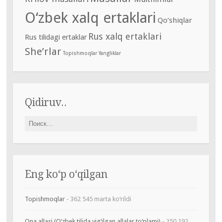
O‘zbek xalq ertaklari
Qo‘shiqlar
Rus xalq ertaklari
Rus tilidagi ertaklar
She’rlar
Topishmoqlar
Yangliklar
Qidiruv..
Найти:
Eng ko‘p o‘qilgan
Topishmoqlar
- 362 545 marta ko‘rildi
Ona allasi (O‘zbek tilida yig‘ilgan allalar to‘plami)
- 250 192