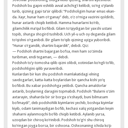
Podshoh bu gapni eshitib avval achchig‘i kelibdi, so‘ng o‘ylanib
turib, qizning gapi ta’sir qilibdi: “Podsholigim hunar emas ekan-
da. Xayr, hunar ham o‘rganay” deb, o‘z o‘rniga vazirini qoldirib,
hunar axtarib chiqib ketibdi. Hamma hunarlarni ko‘rib,
gilamchilik ma’qul bo‘libdi. Gilam to‘qiydigan bir yaxshi ustani
topib, shunga shogird tushibdi. Uch yil-u uch oy deganda gilam
to‘qishni o‘rganibdi. Bir gilam to‘qib qizning uyiga yuboribdi.
“Hunar o‘rgandik, shartini bajardik”, debdi. Qiz:
— Podshoh shartni bajargan bo‘lsa, men ham so‘zimda
turibman, endi tegaman, — debdi.
Podshoh to‘y-tomosha qilib qizni olibdi, xotinidan ko‘ngli to‘lib,
podshohligini qilib yuraveribdi.
Kunlardan bir kun shu podshoh mamlakatidagi elning
savdogarlari, katta-katta boylaridan bir qancha kishi yo‘q
bo‘libdi. Bu xabar podshohga yetibdi. Qancha amaldorlar
axtarib, boylarning daragini topmabdi. Podshoh “Bularni o‘zim
axtarayin, shaharda bir sir borga o‘xshaydi, buni bilmasam
bo‘lmaydi”, deb podshohlik kiyimlarini yechib, boshqa kiyimlar
kiyib, odam tanimaydigan bo‘lib, kechasi xalq yotgandan keyin
shaharni aylanmoqchi bo‘lib chiqib ketibdi. Aylanib yursa,
uzoqdan bir chiroq ko‘rinibdi. Podshoh to‘g‘ri shu chiroq
ko‘ringan joyga borsa, bir oshxona. Oshxonaning ichida ko‘p