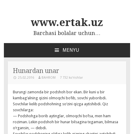
www.ertak.uz
Barchasi bolalar uchun…
MENYU
ПЕРЕЙТИ
К
СОДЕРЖАНИЮ
Hunardan unar
25.02.2016
BAHROM
7 732 ko‘rishlar
Burungi zamonda bir podshoh bor ekan. Bir kuni u bir
kambag‘alning qizini olmoqchi bo‘lib, sovchi yuboribdi.
Sovchilar kelib podshohning so‘zini qizga aytishibdi. Qiz
sovchilarga:
— Podshohga borib aytinglar, olmoqchi bo‘lsa, men ham
roziman. Lekin podshoh bir hunar bilsagina tegaman, bilmasa
o‘rgansin, — debdi.
Sovchilar podshoning oldiga kelib qizning shartini aytishibdi.