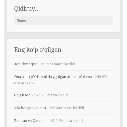
Qidiruv..
Найти:
Eng ko‘p o‘qilgan
Topishmoqlar
- 362 523 marta ko‘rildi
Ona allasi (O‘zbek tilida yig‘ilgan allalar to‘plami)
- 249 932
marta ko‘rildi
Bo’g’irsoq
- 157 533 marta ko‘rildi
Alla bolajon (audio)
- 155 045 marta ko‘rildi
Zumrad va Qimmat
- 142 149 marta ko‘rildi