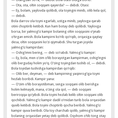
— Ota, ota, oltin soqqam qayerda? — debdi. Otasi:
— Ey, bolam, yaylovda qolibdi, ola toyingni minib, olib kela qol,
— debdi.
Bola darrov ola toyni egarlab, ustiga minib, yaylovga qarab
otini choptirib ketibdi. Kun ham botay deb qolibdi. Yaylovga
borsa, bir yalmog‘iz kampir bolaning oltin soqqasini o‘ynab
o‘tirgan emish. Bola kampirni ko‘rib qo‘rqib, orqasiga qaytay
desa, oltin soqqasini ko‘zi qiymabdi. Shu turgan joyida
yalmog‘iz kampirdan:
— Oshig‘imni bering, — deb so‘rabdi. Yalmog‘iz kampir:
— Ey, bola, men o‘zim o‘lib borayotgan kampirman, oshig‘ingni
olib berguday holim yo‘q. O‘zing toyingdan tushib ol, — debdi.
Bola toyidan tushishga kampirdan qo‘rqib:
— Olib ber, deyman, — deb kampirning yaqinrog‘iga toyni
hezlab boribdi. Kampir yana:
— O‘zim o‘lib borayotibman, senga soqqani olib berishga
holim kelmaydi, mana, o‘zing ola qol, — deb soqqani
beriroqqa qo‘yibdi. Bola toyini hezlab kelib oltin soqqani olib
qochibdi. Yalmog‘iz kampir dadil o‘rnidan turib bola orqasidan
quvib ketibdi. Bola toyini choptirib qocha beribdi. Yalmog‘iz
kampir quva beribdi. Ola toy charchab qolib, yalmog‘iz kampir
bolaning orqasidan yetay deb qolibdi. Oqshom o‘tib tong otay