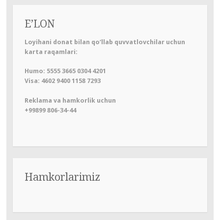
E’LON
Loyihani donat bilan qo‘llab quvvatlovchilar uchun
karta raqamlari:
Humo: 5555 3665 0304 4201
Visa: 4602 9400 1158 7293
Reklama va hamkorlik uchun
+99899 806-34-44
Hamkorlarimiz