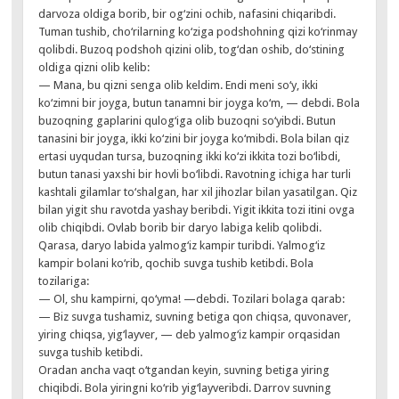
darvoza oldiga borib, bir og‘zini ochib, nafasini chiqaribdi.
Tuman tushib, cho‘rilarning ko‘ziga podshohning qizi ko‘rinmay
qolibdi. Buzoq podshoh qizini olib, tog‘dan oshib, do‘stining
oldiga qizni olib kelib:
— Mana, bu qizni senga olib keldim. Endi meni so‘y, ikki
ko‘zimni bir joyga, butun tanamni bir joyga ko‘m, — debdi. Bola
buzoqning gaplarini qulog‘iga olib buzoqni so‘yibdi. Butun
tanasini bir joyga, ikki ko‘zini bir joyga ko‘mibdi. Bola bilan qiz
ertasi uyqudan tursa, buzoqning ikki ko‘zi ikkita tozi bo‘libdi,
butun tanasi yaxshi bir hovli bo‘libdi. Ravotning ichiga har turli
kashtali gilamlar to‘shalgan, har xil jihozlar bilan yasatilgan. Qiz
bilan yigit shu ravotda yashay beribdi. Yigit ikkita tozi itini ovga
olib chiqibdi. Ovlab borib bir daryo labiga kelib qolibdi.
Qarasa, daryo labida yalmog‘iz kampir turibdi. Yalmog‘iz
kampir bolani ko‘rib, qochib suvga tushib ketibdi. Bola
tozilariga:
— Ol, shu kampirni, qo‘yma! —debdi. Tozilari bolaga qarab:
— Biz suvga tushamiz, suvning betiga qon chiqsa, quvonaver,
yiring chiqsa, yig‘layver, — deb yalmog‘iz kampir orqasidan
suvga tushib ketibdi.
Oradan ancha vaqt o‘tgandan keyin, suvning betiga yiring
chiqibdi. Bola yiringni ko‘rib yig‘layveribdi. Darrov suvning