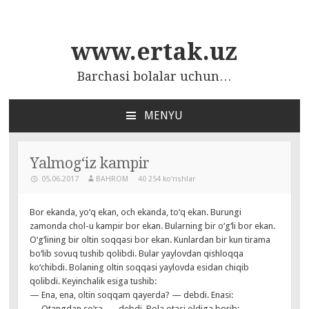
www.ertak.uz
Barchasi bolalar uchun…
MENYU
ПЕРЕЙТИ
К
СОДЕРЖАНИЮ
Yalmog‘iz kampir
05.06.2017
BAHROM
40 254 ko‘rishlar
Bor ekanda, yo‘q ekan, och ekanda, to‘q ekan. Burungi
zamonda chol-u kampir bor ekan. Bularning bir o‘g‘li bor ekan.
O‘g‘lining bir oltin soqqasi bor ekan. Kunlardan bir kun tirama
bo‘lib sovuq tushib qolibdi. Bular yaylovdan qishloqqa
ko‘chibdi. Bolaning oltin soqqasi yaylovda esidan chiqib
qolibdi. Keyinchalik esiga tushib:
— Ena, ena, oltin soqqam qayerda? — debdi. Enasi:
— Otangdan so‘ra, — debdi. Bola otasi oldiga borib: