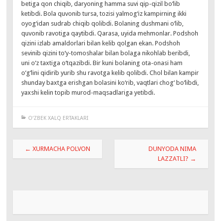
betiga qon chiqib, daryoning hamma suvi qip-qizil bo‘lib
ketibdi. Bola quvonib tursa, tozisi yalmog‘iz kampirning ikki
oyog‘idan sudrab chiqib qolibdi. Bolaning dushmani o‘lib,
quvonib ravotiga qaytibdi. Qarasa, uyida mehmonlar. Podshoh
qizini izlab amaldorlari bilan kelib qolgan ekan. Podshoh
sevinib qizini to‘y-tomoshalar bilan bolaga nikohlab beribdi,
uni o‘z taxtiga o‘tqazibdi. Bir kuni bolaning ota-onasi ham
o‘g‘lini qidirib yurib shu ravotga kelib qolibdi. Chol bilan kampir
shunday baxtga erishgan bolasini ko‘rib, vaqtlari chog‘ bo‘libdi,
yaxshi kelin topib murod-maqsadlariga yetibdi.
O‘ZBEK XALQ ERTAKLARI
Навигация
←
XURMACHA POLVON
DUNYODA NIMA
по
LAZZATLI?
→
записям