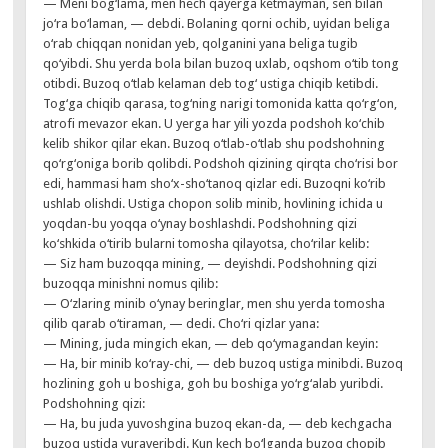
— Meni bog‘lama, men hech qayerga ketmayman, sen bilan
jo‘ra bo‘laman, — debdi. Bolaning qorni ochib, uyidan beliga
o‘rab chiqqan nonidan yeb, qolganini yana beliga tugib
qo‘yibdi. Shu yerda bola bilan buzoq uxlab, oqshom o‘tib tong
otibdi. Buzoq o‘tlab kelaman deb tog‘ ustiga chiqib ketibdi.
Tog‘ga chiqib qarasa, tog‘ning narigi tomonida katta qo‘rg‘on,
atrofi mevazor ekan. U yerga har yili yozda podshoh ko‘chib
kelib shikor qilar ekan. Buzoq o‘tlab-o‘tlab shu podshohning
qo‘rg‘oniga borib qolibdi. Podshoh qizining qirqta cho‘risi bor
edi, hammasi ham sho‘x-sho‘tanoq qizlar edi. Buzoqni ko‘rib
ushlab olishdi. Ustiga chopon solib minib, hovlining ichida u
yoqdan-bu yoqqa o‘ynay boshlashdi. Podshohning qizi
ko‘shkida o‘tirib bularni tomosha qilayotsa, cho‘rilar kelib:
— Siz ham buzoqqa mining, — deyishdi. Podshohning qizi
buzoqqa minishni nomus qilib:
— O‘zlaring minib o‘ynay beringlar, men shu yerda tomosha
qilib qarab o‘tiraman, — dedi. Cho‘ri qizlar yana:
— Mining, juda mingich ekan, — deb qo‘ymagandan keyin:
— Ha, bir minib ko‘ray-chi, — deb buzoq ustiga minibdi. Buzoq
hozlining goh u boshiga, goh bu boshiga yo‘rg‘alab yuribdi.
Podshohning qizi:
— Ha, bu juda yuvoshgina buzoq ekan-da, — deb kechgacha
buzoq ustida yuraveribdi. Kun kech bo‘lganda buzoq chopib