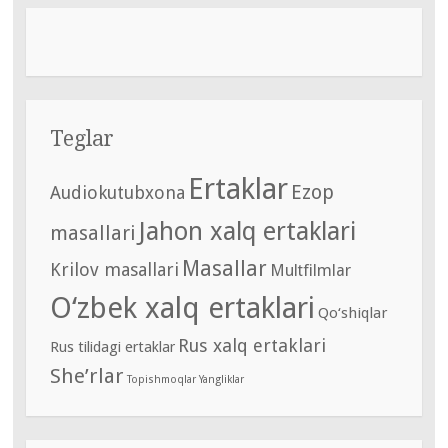
Teglar
Ertaklar
Ezop
Audiokutubxona
Jahon xalq ertaklari
masallari
Masallar
Krilov masallari
Multfilmlar
O‘zbek xalq ertaklari
Qo‘shiqlar
Rus xalq ertaklari
Rus tilidagi ertaklar
She’rlar
Topishmoqlar
Yangliklar