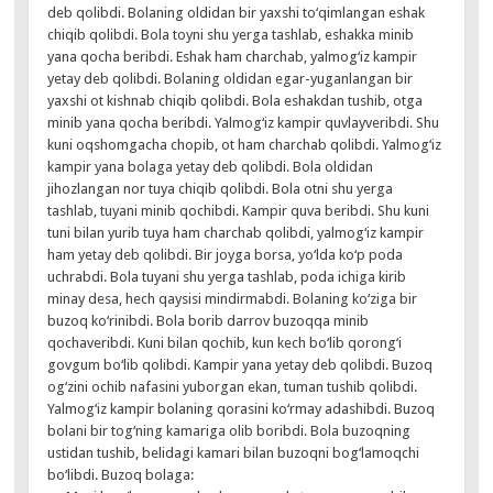
deb qolibdi. Bolaning oldidan bir yaxshi to‘qimlangan eshak
chiqib qolibdi. Bola toyni shu yerga tashlab, eshakka minib
yana qocha beribdi. Eshak ham charchab, yalmog‘iz kampir
yetay deb qolibdi. Bolaning oldidan egar-yuganlangan bir
yaxshi ot kishnab chiqib qolibdi. Bola eshakdan tushib, otga
minib yana qocha beribdi. Yalmog‘iz kampir quvlayveribdi. Shu
kuni oqshomgacha chopib, ot ham charchab qolibdi. Yalmog‘iz
kampir yana bolaga yetay deb qolibdi. Bola oldidan
jihozlangan nor tuya chiqib qolibdi. Bola otni shu yerga
tashlab, tuyani minib qochibdi. Kampir quva beribdi. Shu kuni
tuni bilan yurib tuya ham charchab qolibdi, yalmog‘iz kampir
ham yetay deb qolibdi. Bir joyga borsa, yo‘lda ko‘p poda
uchrabdi. Bola tuyani shu yerga tashlab, poda ichiga kirib
minay desa, hech qaysisi mindirmabdi. Bolaning ko‘ziga bir
buzoq ko‘rinibdi. Bola borib darrov buzoqqa minib
qochaveribdi. Kuni bilan qochib, kun kech bo‘lib qorong‘i
govgum bo‘lib qolibdi. Kampir yana yetay deb qolibdi. Buzoq
og‘zini ochib nafasini yuborgan ekan, tuman tushib qolibdi.
Yalmog‘iz kampir bolaning qorasini ko‘rmay adashibdi. Buzoq
bolani bir tog‘ning kamariga olib boribdi. Bola buzoqning
ustidan tushib, belidagi kamari bilan buzoqni bog‘lamoqchi
bo‘libdi. Buzoq bolaga: