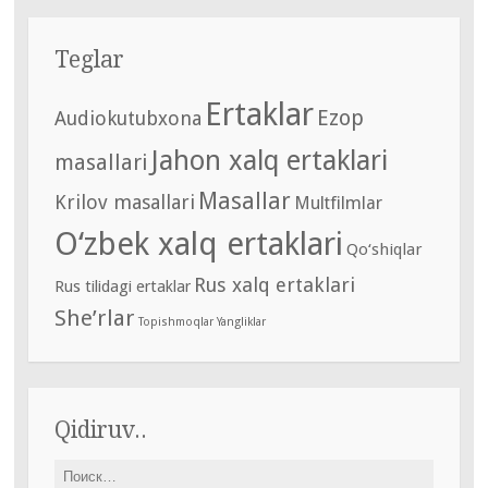
Teglar
Ertaklar
Ezop
Audiokutubxona
Jahon xalq ertaklari
masallari
Masallar
Krilov masallari
Multfilmlar
O‘zbek xalq ertaklari
Qo‘shiqlar
Rus xalq ertaklari
Rus tilidagi ertaklar
She’rlar
Topishmoqlar
Yangliklar
Qidiruv..
Найти: