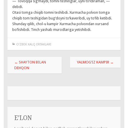
— Tovoqqa sig‘maydi, tomni teshinglar, uyni to‘ldiraman, —
debdi.
Otasi tomga chiqib tomni teshibdi. Xurmacha polvon tomga
chiqib tom teshigidan bug‘doyni to‘kaveribdi, uy to‘lib ketibdi.
Shunday qilib, chol-u kampir Xurmacha polvondan xursand
bo‘lishibdi. Tinch yashab murodlariga yetishibdi.
O‘ZBEK XALQ ERTAKLARI
Навигация
←
SHAYTON BILAN
YALMOG‘IZ KAMPIR
→
по
DEHQON
записям
E’LON