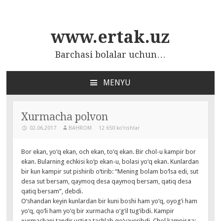
www.ertak.uz
Barchasi bolalar uchun…
MENYU
ПЕРЕЙТИ
К
СОДЕРЖАНИЮ
Xurmacha polvon
02.06.2017
BAHROM
12 650 ko‘rishlar
Bor ekan, yo‘q ekan, och ekan, to‘q ekan. Bir chol-u kampir bor
ekan. Bularning echkisi ko‘p ekan-u, bolasi yo‘q ekan. Kunlardan
bir kun kampir sut pishirib o‘tirib: “Mening bolam bo‘lsa edi, sut
desa sut bersam, qaymoq desa qaymoq bersam, qatiq desa
qatiq bersam”, debdi.
O‘shandan keyin kunlardan bir kuni boshi ham yo‘q, oyog‘i ham
yo‘q, qo‘li ham yo‘q bir xurmacha o‘g‘il tug‘ibdi. Kampir
xurmachani tandir ustiga tashlab qo‘yaveribdi. Chol kampirga: