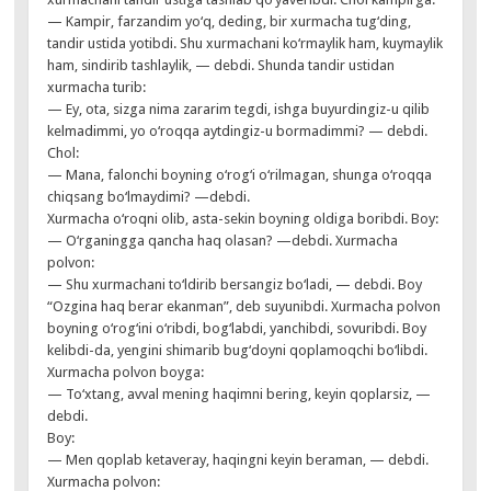
— Kampir, farzandim yo‘q, deding, bir xurmacha tug‘ding,
tandir ustida yotibdi. Shu xurmachani ko‘rmaylik ham, kuymaylik
ham, sindirib tashlaylik, — debdi. Shunda tandir ustidan
xurmacha turib:
— Ey, ota, sizga nima zararim tegdi, ishga buyurdingiz-u qilib
kelmadimmi, yo o‘roqqa aytdingiz-u bormadimmi? — debdi.
Chol:
— Mana, falonchi boyning o‘rog‘i o‘rilmagan, shunga o‘roqqa
chiqsang bo‘lmaydimi? —debdi.
Xurmacha o‘roqni olib, asta-sekin boyning oldiga boribdi. Boy:
— O‘rganingga qancha haq olasan? —debdi. Xurmacha
polvon:
— Shu xurmachani to‘ldirib bersangiz bo‘ladi, — debdi. Boy
“Ozgina haq berar ekanman”, deb suyunibdi. Xurmacha polvon
boyning o‘rog‘ini o‘ribdi, bog‘labdi, yanchibdi, sovuribdi. Boy
kelibdi-da, yengini shimarib bug‘doyni qoplamoqchi bo‘libdi.
Xurmacha polvon boyga:
— To‘xtang, avval mening haqimni bering, keyin qoplarsiz, —
debdi.
Boy:
— Men qoplab ketaveray, haqingni keyin beraman, — debdi.
Xurmacha polvon: