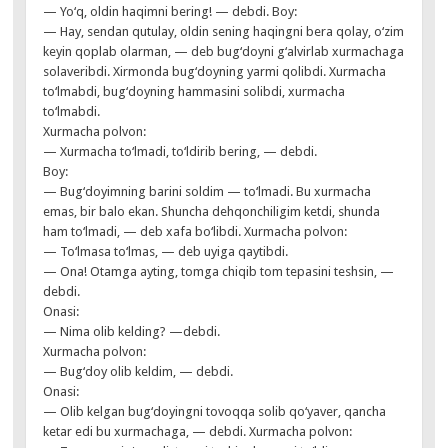
— Yo‘q, oldin haqimni bering! — debdi. Boy:
— Hay, sendan qutulay, oldin sening haqingni bera qolay, o‘zim
keyin qoplab olarman, — deb bug‘doyni g‘alvirlab xurmachaga
solaveribdi. Xirmonda bug‘doyning yarmi qolibdi. Xurmacha
to‘lmabdi, bug‘doyning hammasini solibdi, xurmacha
to‘lmabdi.
Xurmacha polvon:
— Xurmacha to‘lmadi, to‘ldirib bering, — debdi.
Boy:
— Bug‘doyimning barini soldim — to‘lmadi. Bu xurmacha
emas, bir balo ekan. Shuncha dehqonchiligim ketdi, shunda
ham to‘lmadi, — deb xafa bo‘libdi. Xurmacha polvon:
— To‘lmasa to‘lmas, — deb uyiga qaytibdi.
— Ona! Otamga ayting, tomga chiqib tom tepasini teshsin, —
debdi.
Onasi:
— Nima olib kelding? —debdi.
Xurmacha polvon:
— Bug‘doy olib keldim, — debdi.
Onasi:
— Olib kelgan bug‘doyingni tovoqqa solib qo‘yaver, qancha
ketar edi bu xurmachaga, — debdi. Xurmacha polvon: