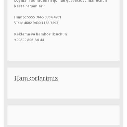
Loyihani donat bilan qo‘llab quvvatlovchilar uchun
karta raqamlari:
Humo: 5555 3665 0304 4201
Visa: 4602 9400 1158 7293
Reklama va hamkorlik uchun
+99899 806-34-44
Hamkorlarimiz