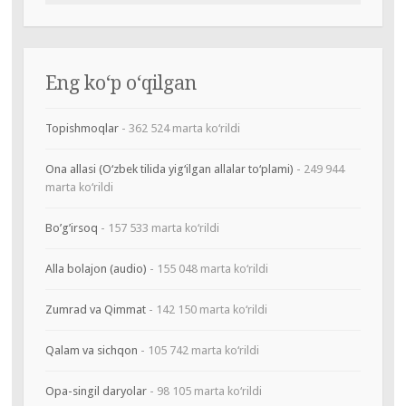
Eng ko‘p o‘qilgan
Topishmoqlar
- 362 524 marta ko‘rildi
Ona allasi (O‘zbek tilida yig‘ilgan allalar to‘plami)
- 249 944
marta ko‘rildi
Bo’g’irsoq
- 157 533 marta ko‘rildi
Alla bolajon (audio)
- 155 048 marta ko‘rildi
Zumrad va Qimmat
- 142 150 marta ko‘rildi
Qalam va sichqon
- 105 742 marta ko‘rildi
Opa-singil daryolar
- 98 105 marta ko‘rildi