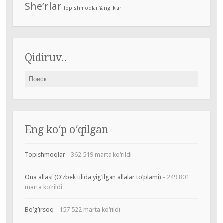
She’rlar
Topishmoqlar
Yangliklar
Qidiruv..
Найти:
Eng ko‘p o‘qilgan
Topishmoqlar
- 362 519 marta ko‘rildi
Ona allasi (O‘zbek tilida yig‘ilgan allalar to‘plami)
- 249 801
marta ko‘rildi
Bo’g’irsoq
- 157 522 marta ko‘rildi