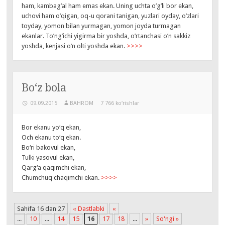
ham, kambag’al ham emas ekan. Uning uchta o’g’li bor ekan,
uchovi ham o’qigan, oq-u qorani tanigan, yuzlari oyday, o’zlari
toyday, yomon bilan yurmagan, yomon joyda turmagan
ekanlar. To’ng’ichi yigirma bir yoshda, o’rtanchasi o’n sakkiz
yoshda, kenjasi o’n olti yoshda ekan.
>>>>
Bo‘z bola
09.09.2015
BAHROM
7 766 ko‘rishlar
Bor ekanu yo‘q ekan,
Och ekanu to‘q ekan.
Bo‘ri bakovul ekan,
Tulki yasovul ekan,
Qarg‘a qaqimchi ekan,
Chumchuq chaqimchi ekan.
>>>>
Sahifa 16 dan 27
« Dastlabki
«
...
10
...
14
15
16
17
18
...
»
So'ngi »