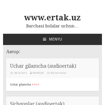
www.ertak.uz
Barchasi bolalar uchun…
MENYU
ПЕРЕЙТИ
К
Автор:
СОДЕРЖАНИЮ
Uchar gilamcha (audioertak)
08.10.2015
BAHROM
20 452 ko‘rishlar
Uchar gilamcha
>>>>
Sichqonlar (audioertak)