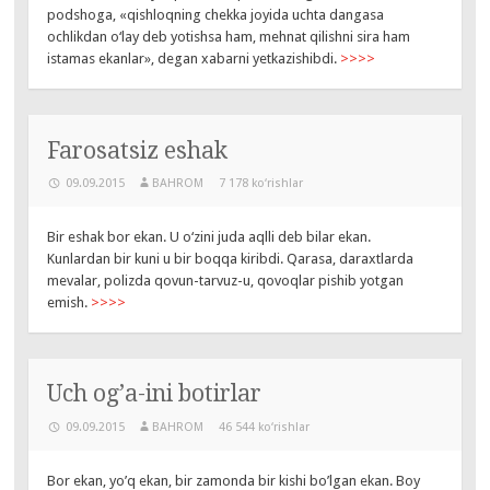
podshoga, «qishloqning chekka joyida uchta dangasa
ochlikdan o‘lay deb yotishsa ham, mehnat qilishni sira ham
istamas ekanlar», degan xabarni yetkazishibdi.
>>>>
Farosatsiz eshak
09.09.2015
BAHROM
7 178 ko‘rishlar
Bir eshak bor ekan. U o‘zini juda aqlli deb bilar ekan.
Kunlardan bir kuni u bir boqqa kiribdi. Qarasa, daraxtlarda
mevalar, polizda qovun-tarvuz-u, qovoqlar pishib yotgan
emish.
>>>>
Uch og’a-ini botirlar
09.09.2015
BAHROM
46 544 ko‘rishlar
Bor ekan, yo’q ekan, bir zamonda bir kishi bo’lgan ekan. Boy