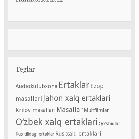
Teglar
Ertaklar
Ezop
Audiokutubxona
Jahon xalq ertaklari
masallari
Masallar
Krilov masallari
Multfilmlar
O‘zbek xalq ertaklari
Qo‘shiqlar
Rus xalq ertaklari
Rus tilidagi ertaklar