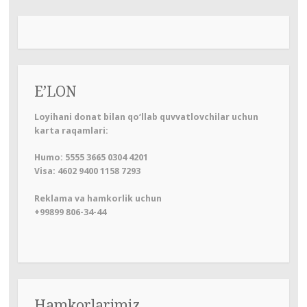
E’LON
Loyihani donat bilan qo‘llab quvvatlovchilar uchun
karta raqamlari:
Humo: 5555 3665 0304 4201
Visa: 4602 9400 1158 7293
Reklama va hamkorlik uchun
+99899 806-34-44
Hamkorlarimiz