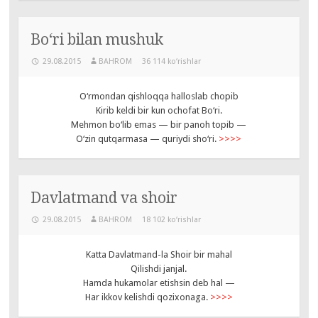
Bo‘ri bilan mushuk
29.08.2015
BAHROM
36 114 ko‘rishlar
O‘rmondan qishloqqa halloslab chopib
Kirib keldi bir kun ochofat Bo‘ri.
Mehmon bo‘lib emas — bir panoh topib —
O‘zin qutqarmasa — quriydi sho‘ri.
>>>>
Davlatmand va shoir
29.08.2015
BAHROM
18 102 ko‘rishlar
Katta Davlatmand-la Shoir bir mahal
Qilishdi janjal.
Hamda hukamolar etishsin deb hal —
Har ikkov kelishdi qozixonaga.
>>>>