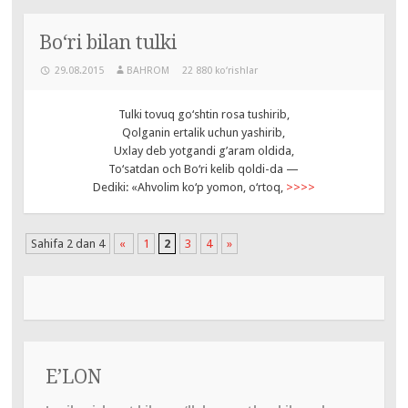
Bo‘ri bilan tulki
29.08.2015
BAHROM
22 880 ko‘rishlar
Tulki tovuq go‘shtin rosa tushirib,
Qolganin ertalik uchun yashirib,
Uxlay deb yotgandi g’aram oldida,
To‘satdan och Bo‘ri kelib qoldi-da —
Dediki: «Ahvolim ko‘p yomon, o‘rtoq,
>>>>
Sahifa 2 dan 4
«
1
2
3
4
»
E’LON