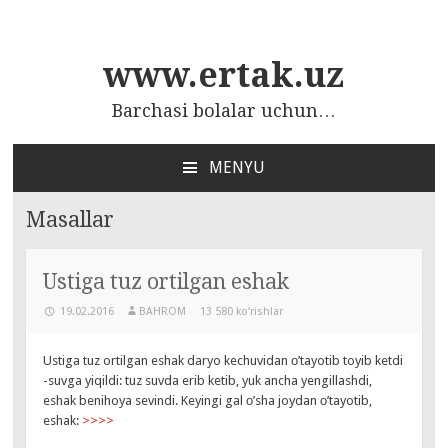
www.ertak.uz
Barchasi bolalar uchun…
MENYU
ПЕРЕЙТИ
К
Masallar
СОДЕРЖАНИЮ
Ustiga tuz ortilgan eshak
19.02.2016
BAHROM
13 580 ko‘rishlar
Ustiga tuz ortilgan eshak daryo kechuvidan о’tayotib toyib ketdi
-suvga yiqildi: tuz suvda erib ketib, yuk ancha yengillashdi,
eshak benihoya sevindi. Keyingi gal о’sha joydan о’tayotib,
eshak:
>>>>