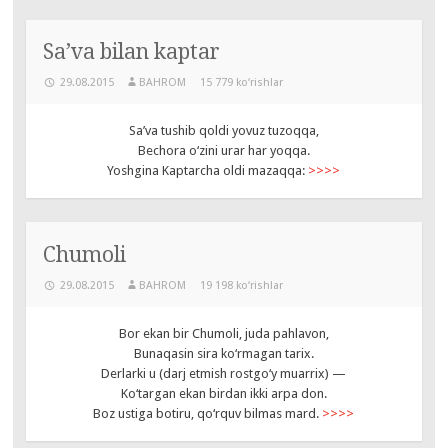
Sa’va bilan kaptar
29.08.2015
BAHROM
15 779 ko‘rishlar
Sa’va tushib qoldi yovuz tuzoqqa,
Bechora o‘zini urar har yoqqa.
Yoshgina Kaptarcha oldi mazaqqa:
>>>>
Chumoli
29.08.2015
BAHROM
19 198 ko‘rishlar
Bor ekan bir Chumoli, juda pahlavon,
Bunaqasin sira ko‘rmagan tarix.
Derlarki u (darj etmish rostgo‘y muarrix) —
Ko‘targan ekan birdan ikki arpa don.
Boz ustiga botiru, qo‘rquv bilmas mard.
>>>>