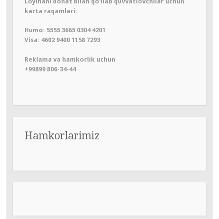
Loyihani donat bilan qo‘llab quvvatlovchilar uchun
karta raqamlari:
Humo: 5555 3665 0304 4201
Visa: 4602 9400 1158 7293
Reklama va hamkorlik uchun
+99899 806-34-44
Hamkorlarimiz