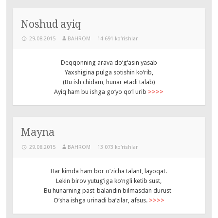
Noshud ayiq
29.08.2015
BAHROM
14 691 ko‘rishlar
Deqqonning arava do‘g‘asin yasab
Yaxshigina pulga sotishin ko‘rib,
(Bu ish chidam, hunar etadi talab)
Ayiq ham bu ishga go‘yo qo‘l urib
>>>>
Mayna
29.08.2015
BAHROM
13 073 ko‘rishlar
Har kimda ham bor o‘zicha talant, layoqat.
Lekin birov yutug’iga ko‘ngli ketib sust,
Bu hunarning past-balandin bilmasdan durust-
O‘sha ishga urinadi ba’zilar, afsus.
>>>>