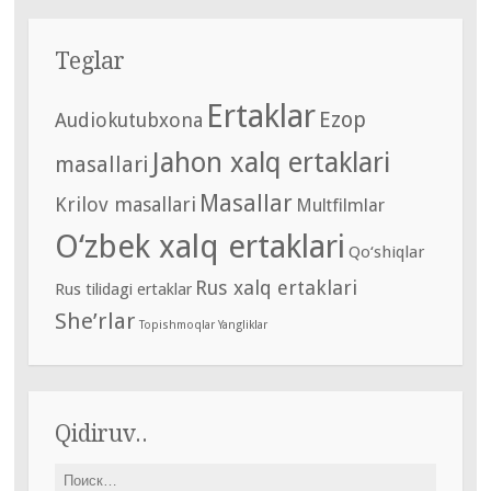
Teglar
Ertaklar
Ezop
Audiokutubxona
Jahon xalq ertaklari
masallari
Masallar
Krilov masallari
Multfilmlar
O‘zbek xalq ertaklari
Qo‘shiqlar
Rus xalq ertaklari
Rus tilidagi ertaklar
She’rlar
Topishmoqlar
Yangliklar
Qidiruv..
Найти: