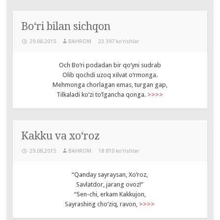
Bo‘ri bilan sichqon
29.08.2015
BAHROM
23 397 ko‘rishlar
Och Bo‘ri podadan bir qo‘yni sudrab
Olib qochdi uzoq xilvat o‘rmonga.
Mehmonga chorlagan emas, turgan gap,
Tilkaladi ko‘zi to‘lgancha qonga.
>>>>
Kakku va xo‘roz
29.08.2015
BAHROM
18 810 ko‘rishlar
“Qanday sayraysan, Xo‘roz,
Savlatdor, jarang ovoz!”
“Sen-chi, erkam Kakkujon,
Sayrashing cho‘ziq, ravon,
>>>>