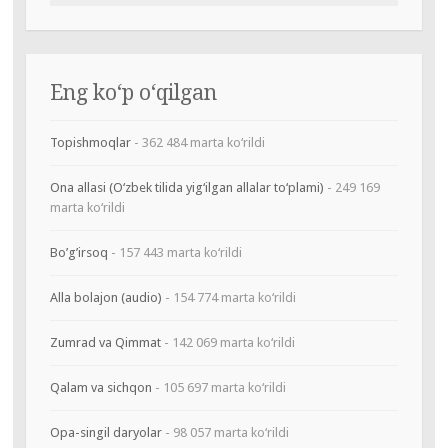
Eng ko‘p o‘qilgan
Topishmoqlar
- 362 484 marta ko‘rildi
Ona allasi (O‘zbek tilida yig‘ilgan allalar to‘plami)
- 249 169
marta ko‘rildi
Bo’g’irsoq
- 157 443 marta ko‘rildi
Alla bolajon (audio)
- 154 774 marta ko‘rildi
Zumrad va Qimmat
- 142 069 marta ko‘rildi
Qalam va sichqon
- 105 697 marta ko‘rildi
Opa-singil daryolar
- 98 057 marta ko‘rildi