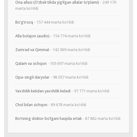
Ona allasi (O‘zbek tilida yig‘ilgan allalar to‘plami)
- 249 170
marta ko‘rildi
Bo’g’irsoq
- 157 444 marta ko‘rildi
Alla bolajon (audio)
- 154 774 marta ko‘rildi
Zumrad va Qimmat
- 142 069 marta ko‘rildi
Qalam va sichqon
- 105 697 marta ko‘rildi
Opa-singil daryolar
- 98 057 marta ko‘rildi
Yaxshilik ketidan yaxshilik keladi
- 97 771 marta ko‘rildi
Chol bilan sichqon
- 89 678 marta ko‘rildi
Bo‘rining doktor bo‘lgani haqida ertak
- 87 882 marta ko‘rildi