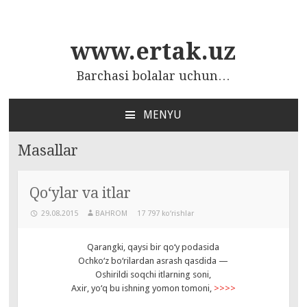
www.ertak.uz
Barchasi bolalar uchun…
MENYU
ПЕРЕЙТИ
К
Masallar
СОДЕРЖАНИЮ
Qo‘ylar va itlar
29.08.2015
BAHROM
17 797 ko‘rishlar
Qarangki, qaysi bir qo‘y podasida
Ochko‘z bo‘rilardan asrash qasdida —
Oshirildi soqchi itlarning soni,
Axir, yo‘q bu ishning yomon tomoni,
>>>>