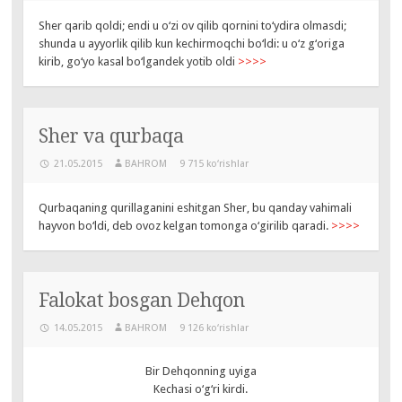
Sher qarib qoldi; endi u o‘zi ov qilib qornini to‘ydira olmasdi;
shunda u ayyorlik qilib kun kechirmoqchi bo‘ldi: u o‘z g‘origa
kirib, go‘yo kasal bo‘lgandek yotib oldi
>>>>
Sher va qurbaqa
21.05.2015
BAHROM
9 715 ko‘rishlar
Qurbaqaning qurillaganini eshitgan Sher, bu qanday vahimali
hayvon bo‘ldi, deb ovoz kelgan tomonga o‘girilib qaradi.
>>>>
Falokat bosgan Dehqon
14.05.2015
BAHROM
9 126 ko‘rishlar
Bir Dehqonning uyiga
Kechasi o‘g‘ri kirdi.