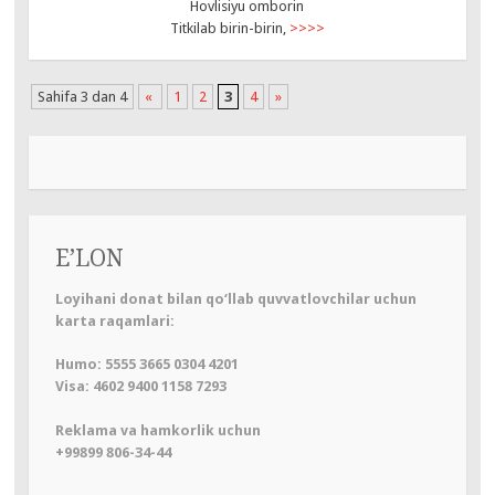
Hovlisiyu omborin
Titkilab birin-birin,
>>>>
Sahifa 3 dan 4
«
1
2
3
4
»
E’LON
Loyihani donat bilan qo‘llab quvvatlovchilar uchun
karta raqamlari:
Humo: 5555 3665 0304 4201
Visa: 4602 9400 1158 7293
Reklama va hamkorlik uchun
+99899 806-34-44