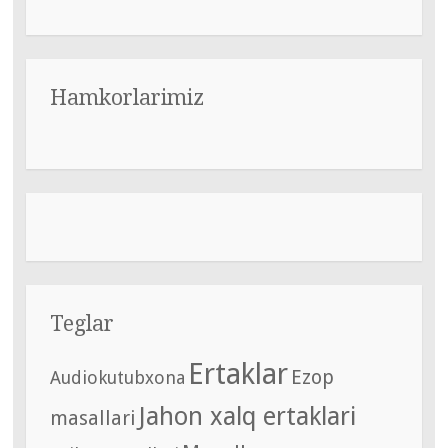
Hamkorlarimiz
Teglar
Ertaklar
Ezop
Audiokutubxona
Jahon xalq ertaklari
masallari