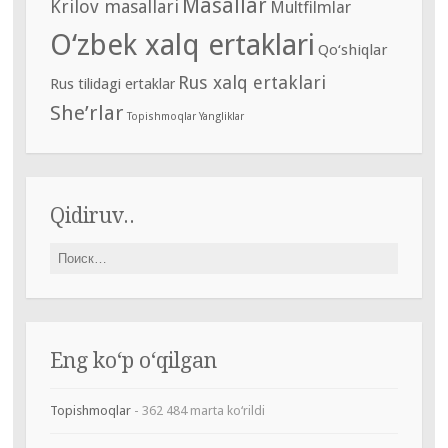
Masallar
Krilov masallari
Multfilmlar
O‘zbek xalq ertaklari
Qo‘shiqlar
Rus xalq ertaklari
Rus tilidagi ertaklar
She’rlar
Topishmoqlar
Yangliklar
Qidiruv..
Найти:
Eng ko‘p o‘qilgan
Topishmoqlar
- 362 484 marta ko‘rildi