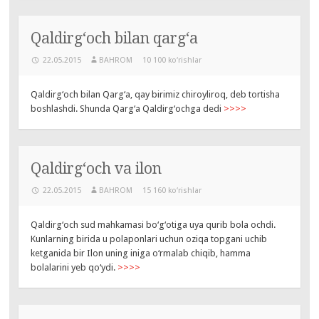
Qaldirg‘och bilan qarg‘a
22.05.2015
BAHROM
10 100 ko‘rishlar
Qaldirg‘och bilan Qarg‘a, qay birimiz chiroyliroq, deb tortisha
boshlashdi. Shunda Qarg‘a Qaldirg‘ochga dedi
>>>>
Qaldirg‘och va ilon
22.05.2015
BAHROM
15 160 ko‘rishlar
Qaldirg‘och sud mahkamasi bo‘g‘otiga uya qurib bola ochdi.
Kunlarning birida u polaponlari uchun oziqa topgani uchib
ketganida bir Ilon uning iniga o‘rmalab chiqib, hamma
bolalarini yeb qo‘ydi.
>>>>