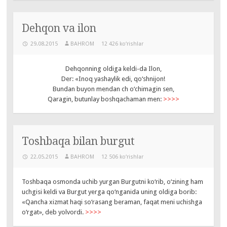
Dehqon va ilon
29.08.2015
BAHROM
12 426 ko‘rishlar
Dehqonning oldiga keldi-da Ilon,
Der: «Inoq yashaylik edi, qo‘shnijon!
Bundan buyon mendan ch o‘chimagin sen,
Qaragin, butunlay boshqachaman men:
>>>>
Toshbaqa bilan burgut
22.05.2015
BAHROM
12 506 ko‘rishlar
Toshbaqa osmonda uchib yurgan Burgutni ko‘rib, o‘zining ham
uchgisi keldi va Burgut yerga qo‘nganida uning oldiga borib:
«Qancha xizmat haqi so‘rasang beraman, faqat meni uchishga
o‘rgat», deb yolvordi.
>>>>