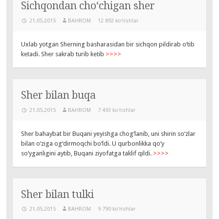
Sichqondan cho‘chigan sher
21.05.2015
BAHROM
12 892 ko‘rishlar
Uxlab yotgan Sherning basharasidan bir sichqon pildirab o‘tib
ketadi. Sher sakrab turib ketib
>>>>
Sher bilan buqa
21.05.2015
BAHROM
7 493 ko‘rishlar
Sher bahaybat bir Buqani yeyishga chog‘lanib, uni shirin so‘zlar
bilan o‘ziga og‘dirmoqchi bo‘ldi. U qurbonlikka qo‘y
so‘yganligini aytib, Buqani ziyofatga taklif qildi.
>>>>
Sher bilan tulki
21.05.2015
BAHROM
9 790 ko‘rishlar