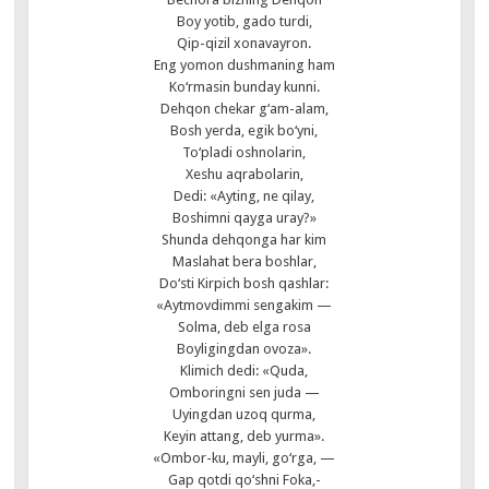
Boy yotib, gado turdi,
Qip-qizil xonavayron.
Eng yomon dushmaning ham
Ko‘rmasin bunday kunni.
Dehqon chekar g‘am-alam,
Bosh yerda, egik bo‘yni,
To‘pladi oshnolarin,
Xeshu aqrabolarin,
Dedi: «Ayting, ne qilay,
Boshimni qayga uray?»
Shunda dehqonga har kim
Maslahat bera boshlar,
Do‘sti Kirpich bosh qashlar:
«Aytmovdimmi sengakim —
Solma, deb elga rosa
Boyligingdan ovoza».
Klimich dedi: «Quda,
Omboringni sen juda —
Uyingdan uzoq qurma,
Keyin attang, deb yurma».
«Ombor-ku, mayli, go‘rga, —
Gap qotdi qo‘shni Foka,-