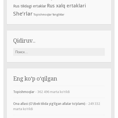
Rus xalq ertaklari
Rus tilidagi ertaklar
She’rlar
Topishmoqlar
Yangliklar
Qidiruv..
Найти:
Eng ko‘p o‘qilgan
Topishmoqlar
- 362 496 marta ko‘rildi
Ona allasi (O‘zbek tilida yig‘ilgan allalar to‘plami)
- 249 332
marta ko‘rildi