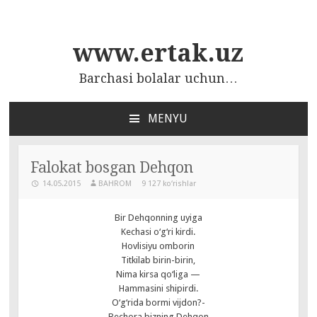
www.ertak.uz
Barchasi bolalar uchun…
MENYU
ПЕРЕЙТИ
К
СОДЕРЖАНИЮ
Falokat bosgan Dehqon
14.05.2015
BAHROM
9 127 ko‘rishlar
Bir Dehqonning uyiga
Kechasi o‘g‘ri kirdi.
Hovlisiyu omborin
Titkilab birin-birin,
Nima kirsa qo‘liga —
Hammasini shipirdi.
O‘g‘rida bormi vijdon?-
Bechora bizning Dehqon