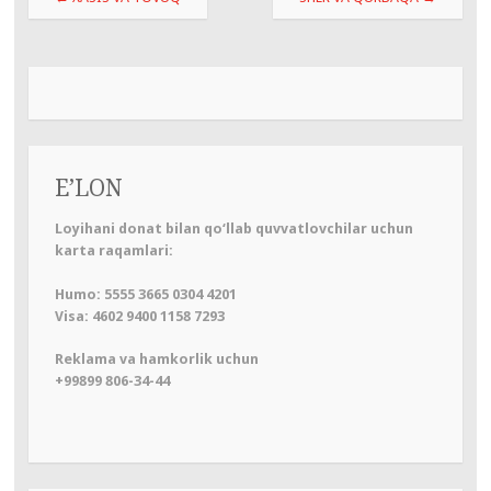
по
записям
E’LON
Loyihani donat bilan qo‘llab quvvatlovchilar uchun
karta raqamlari:
Humo: 5555 3665 0304 4201
Visa: 4602 9400 1158 7293
Reklama va hamkorlik uchun
+99899 806-34-44