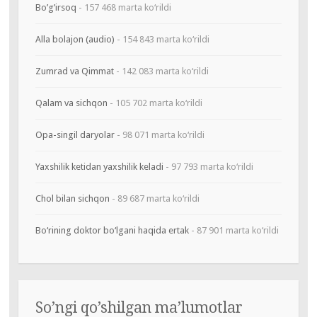
Bo’g’irsoq
- 157 468 marta ko‘rildi
Alla bolajon (audio)
- 154 843 marta ko‘rildi
Zumrad va Qimmat
- 142 083 marta ko‘rildi
Qalam va sichqon
- 105 702 marta ko‘rildi
Opa-singil daryolar
- 98 071 marta ko‘rildi
Yaxshilik ketidan yaxshilik keladi
- 97 793 marta ko‘rildi
Chol bilan sichqon
- 89 687 marta ko‘rildi
Bo‘rining doktor bo‘lgani haqida ertak
- 87 901 marta ko‘rildi
So’ngi qo’shilgan ma’lumotlar