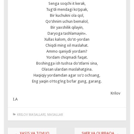
Senga soqchi it kerak,
Tug‘di mendagi ko‘ppak,
Bir kuchukni ola qol,
Qo‘shnim uchun bemalol,
Bir yaxshilik qilayin,
Daryoga tashlamayin».
Xullas kalom, do‘st-yordan
Chiqdi ming xil maslahat.
Ammo qaniydi yordam?
Yordam chiqmadi faqat.
Boshingga ish tushsa do‘stlarni sina,
Olasan ulardan maslahatgina.
Haqiqiy yordamdan agar so‘z ochsang,
Eng yaqin o‘rtog‘ing bo‘lar gung, garang.
Krilov
I.A
KRILOV MASALLARI
,
MASALLAR
Навигация
←
XASIS VA TOVUQ
SHER VA QURBAQA
→