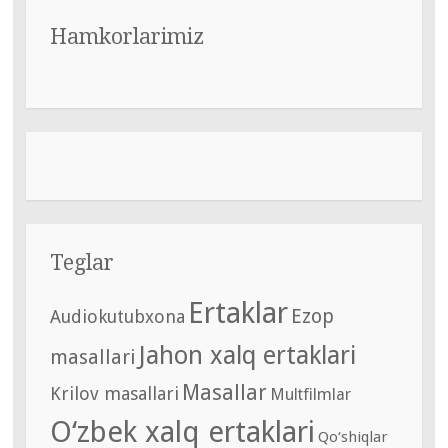
Hamkorlarimiz
Teglar
Ertaklar
Ezop
Audiokutubxona
Jahon xalq ertaklari
masallari
Masallar
Krilov masallari
Multfilmlar
O‘zbek xalq ertaklari
Qo‘shiqlar