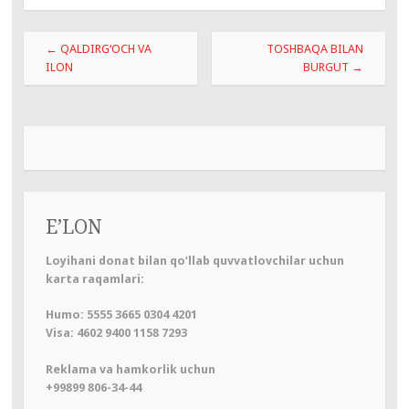
Навигация
←
QALDIRG‘OCH VA
TOSHBAQA BILAN
по
ILON
BURGUT
→
записям
E’LON
Loyihani donat bilan qo‘llab quvvatlovchilar uchun
karta raqamlari:
Humo: 5555 3665 0304 4201
Visa: 4602 9400 1158 7293
Reklama va hamkorlik uchun
+99899 806-34-44