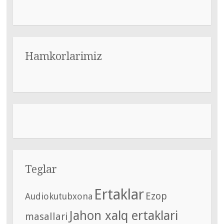
Hamkorlarimiz
Teglar
Ertaklar
Ezop
Audiokutubxona
Jahon xalq ertaklari
masallari