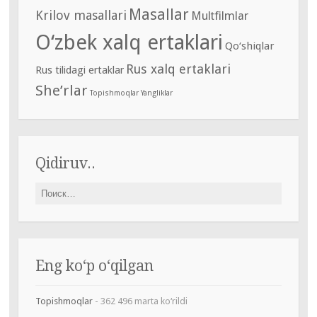
Masallar
Krilov masallari
Multfilmlar
O‘zbek xalq ertaklari
Qo‘shiqlar
Rus xalq ertaklari
Rus tilidagi ertaklar
She’rlar
Topishmoqlar
Yangliklar
Qidiruv..
Найти:
Eng ko‘p o‘qilgan
Topishmoqlar
- 362 496 marta ko‘rildi