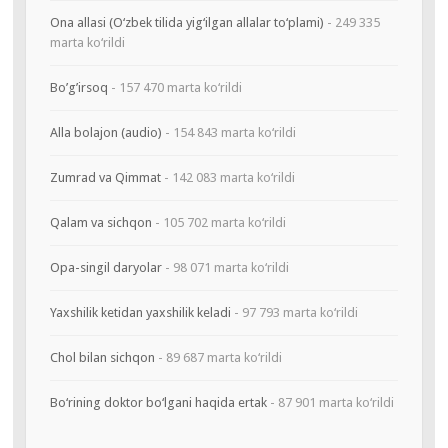
Ona allasi (O‘zbek tilida yig‘ilgan allalar to‘plami)
- 249 335
marta ko‘rildi
Bo’g’irsoq
- 157 470 marta ko‘rildi
Alla bolajon (audio)
- 154 843 marta ko‘rildi
Zumrad va Qimmat
- 142 083 marta ko‘rildi
Qalam va sichqon
- 105 702 marta ko‘rildi
Opa-singil daryolar
- 98 071 marta ko‘rildi
Yaxshilik ketidan yaxshilik keladi
- 97 793 marta ko‘rildi
Chol bilan sichqon
- 89 687 marta ko‘rildi
Bo‘rining doktor bo‘lgani haqida ertak
- 87 901 marta ko‘rildi