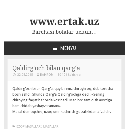
www.ertak.uz
Barchasi bolalar uchun…
MENYU
ПЕРЕЙТИ
К
СОДЕРЖАНИЮ
Qaldirg‘och bilan qarg‘a
22.05.2015
BAHROM
10 101 ko‘rishlar
Qaldirg‘och bilan Qarg‘a, qay birimiz chiroyliroq, deb tortisha
boshlashdi. Shunda Qarg‘a Qaldirg‘ochga dedi
: «Sening
chiroying faqat bahorda ko‘rinadi. Men bo‘lsam qish ayoziga
ham chidab yashayveraman».
Masal demoqchiki, uzoq umr kechirish go‘zalikkdan afzaldir.
EZOP MASALLARI
,
MASALLAR