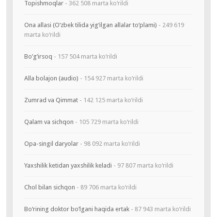
Topishmoqlar
- 362 508 marta ko‘rildi
Ona allasi (O‘zbek tilida yig‘ilgan allalar to‘plami)
- 249 619
marta ko‘rildi
Bo’g’irsoq
- 157 504 marta ko‘rildi
Alla bolajon (audio)
- 154 927 marta ko‘rildi
Zumrad va Qimmat
- 142 125 marta ko‘rildi
Qalam va sichqon
- 105 729 marta ko‘rildi
Opa-singil daryolar
- 98 092 marta ko‘rildi
Yaxshilik ketidan yaxshilik keladi
- 97 807 marta ko‘rildi
Chol bilan sichqon
- 89 706 marta ko‘rildi
Bo‘rining doktor bo‘lgani haqida ertak
- 87 943 marta ko‘rildi