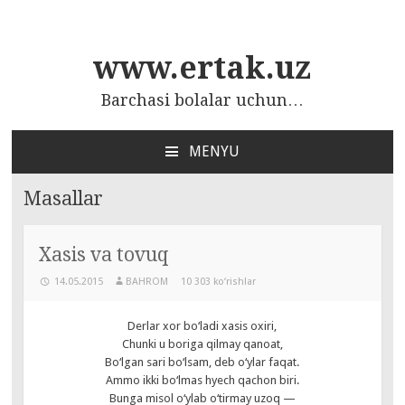
www.ertak.uz
Barchasi bolalar uchun…
MENYU
ПЕРЕЙТИ
К
Masallar
СОДЕРЖАНИЮ
Xasis va tovuq
14.05.2015
BAHROM
10 303 ko‘rishlar
Derlar xor bo‘ladi xasis oxiri,
Chunki u boriga qilmay qanoat,
Bo‘lgan sari bo‘lsam, deb o‘ylar faqat.
Ammo ikki bo‘lmas hyech qachon biri.
Bunga misol o‘ylab o‘tirmay uzoq —