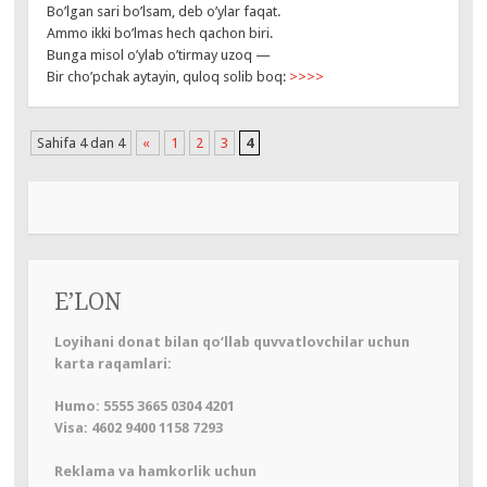
Bo’lgan sari bo’lsam, deb o’ylar faqat.
Ammo ikki bo’lmas hech qachon biri.
Bunga misol o’ylab o’tirmay uzoq —
Bir cho’pchak aytayin, quloq solib boq:
>>>>
Sahifa 4 dan 4
«
1
2
3
4
E’LON
Loyihani donat bilan qo‘llab quvvatlovchilar uchun
karta raqamlari:
Humo: 5555 3665 0304 4201
Visa: 4602 9400 1158 7293
Reklama va hamkorlik uchun