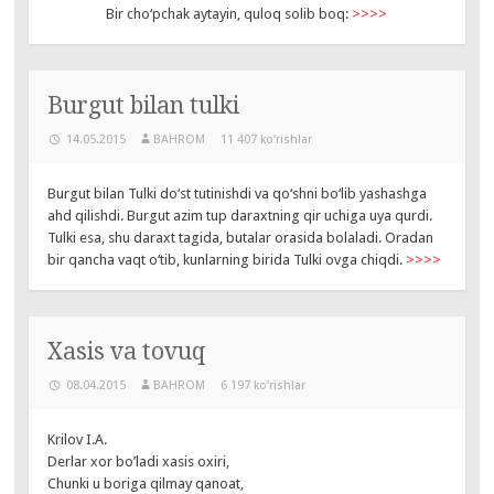
Bir cho‘pchak aytayin, quloq solib boq:
>>>>
Burgut bilan tulki
14.05.2015
BAHROM
11 407 ko‘rishlar
Burgut bilan Tulki do‘st tutinishdi va qo‘shni bo‘lib yashashga
ahd qilishdi. Burgut azim tup daraxtning qir uchiga uya qurdi.
Tulki esa, shu daraxt tagida, butalar orasida bolaladi. Oradan
bir qancha vaqt o‘tib, kunlarning birida Tulki ovga chiqdi.
>>>>
Xasis va tovuq
08.04.2015
BAHROM
6 197 ko‘rishlar
Krilov I.A.
Derlar xor bo’ladi xasis oxiri,
Chunki u boriga qilmay qanoat,