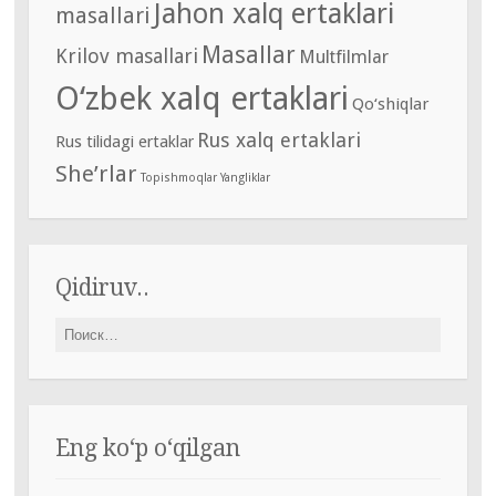
Jahon xalq ertaklari
masallari
Masallar
Krilov masallari
Multfilmlar
O‘zbek xalq ertaklari
Qo‘shiqlar
Rus xalq ertaklari
Rus tilidagi ertaklar
She’rlar
Topishmoqlar
Yangliklar
Qidiruv..
Найти:
Eng ko‘p o‘qilgan