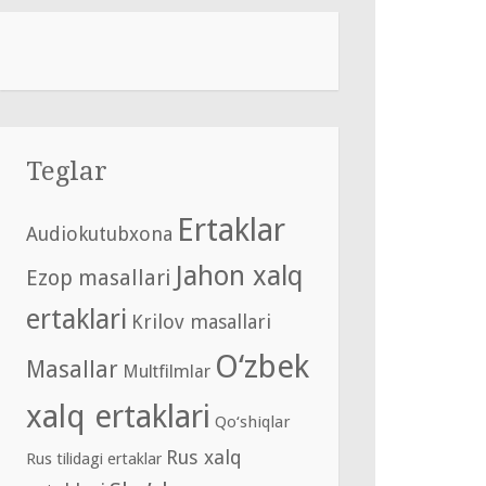
Teglar
Ertaklar
Audiokutubxona
Jahon xalq
Ezop masallari
ertaklari
Krilov masallari
O‘zbek
Masallar
Multfilmlar
xalq ertaklari
Qo‘shiqlar
Rus xalq
Rus tilidagi ertaklar