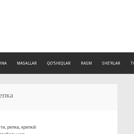
ONA
MASALLAR
QO‘SHIQLAR
RASM
SHE’RLAR
T
епка
ти, репка, крепкá!