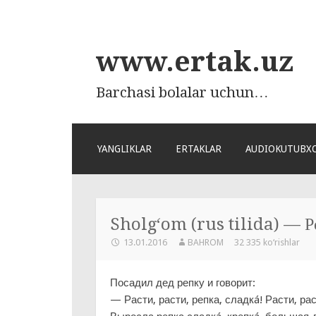
www.ertak.uz
Barchasi bolalar uchun…
ПЕРЕЙТИ
YANGLIKLAR
ERTAKLAR
AUDIOKUTUBX
К
СОДЕРЖАНИЮ
Sholg‘om (rus tilida) — Р
13.01.2016
BAHROM
32 335 ko‘rishlar
Посадил дед репку и говорит:
— Расти, расти, репка, сладкá! Расти, рас