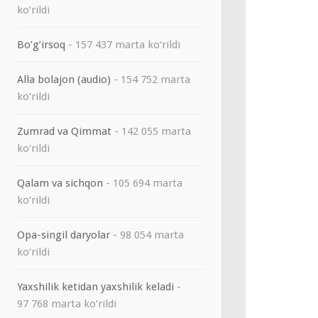
ko‘rildi
Bo’g’irsoq
- 157 437 marta ko‘rildi
Alla bolajon (audio)
- 154 752 marta
ko‘rildi
Zumrad va Qimmat
- 142 055 marta
ko‘rildi
Qalam va sichqon
- 105 694 marta
ko‘rildi
Opa-singil daryolar
- 98 054 marta
ko‘rildi
Yaxshilik ketidan yaxshilik keladi
-
97 768 marta ko‘rildi