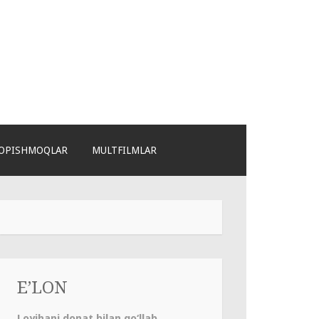
OPISHMOQLAR
MULTFILMLAR
E’LON
Loyihani donat bilan qo‘llab