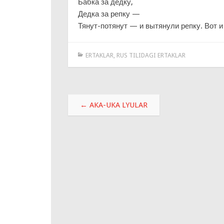
Бабка за дедку,
Дедка за репку —
Тянут-потянут — и вытянули репку. Вот и
ERTAKLAR
,
RUS TILIDAGI ERTAKLAR
Навигация
←
AKA-UKA LYULAR
по
записям