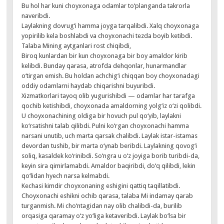
Bu hol har kuni choyxonaga odamlar to‘planganda takrorla
naveribdi.
Laylakning dovrug‘i hamma joyga tarqalibdi. Xalq choy­xonaga
yopirilib kela boshlabdi va choyxonachi tezda boyib ketibdi.
Talaba Mining aytganlari rost chiqibdi,
Biroq kunlardan bir kun choyxonaga bir boy amaldor kirib
kelibdi. Bunday qarasa, atrofda dehqonlar, hunarmandlar
o‘tirgan emish. Bu holdan achchig‘i chiqqan boy choyxonadagi
oddiy odamlarni haydab chiqarishni buyuribdi.
Xizmatkorlari tayoq olib yugurishibdi — odamlar har tarafga
qochib ketishibdi, choyxonada amaldorning yolg‘iz o‘zi qolibdi.
U choyxonachining oldiga bir hovuch pul qo‘yib, laylakni
ko‘rsatishni talab qilibdi. Pulni ko‘rgan choyxonachi hamma
narsani unutib, uch marta qarsak chalibdi. Laylak istar-istamas
devordan tushib, bir marta o‘ynab beribdi. Laylakning qovog‘i
soliq, kasaldek ko‘rinibdi. So‘ngra u o‘z joyiga borib turibdi-da,
keyin sira qimirlamabdi. Amaldor baqiribdi, do‘q qilibdi, lekin
qo‘lidan hyech narsa kelmabdi.
Kechasi kimdir choyxonaning eshigini qattiq taqillatibdi.
Choyxonachi eshikni ochib qarasa, talaba Mi indamay qarab
turganmish. Mi cho‘ntagidan nay olib chalibdi-da, burilib
orqasiga qaramay o‘z yo‘liga ketaveribdi. Laylak bo‘lsa bir