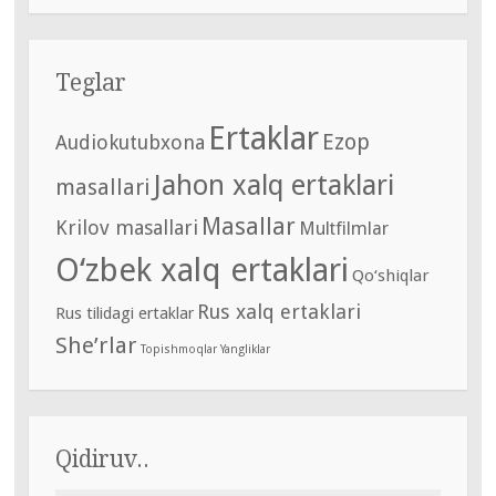
Teglar
Ertaklar
Ezop
Audiokutubxona
Jahon xalq ertaklari
masallari
Masallar
Krilov masallari
Multfilmlar
O‘zbek xalq ertaklari
Qo‘shiqlar
Rus xalq ertaklari
Rus tilidagi ertaklar
She’rlar
Topishmoqlar
Yangliklar
Qidiruv..