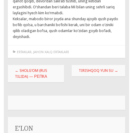
qanot qoqib, devordan sakrab tushib, uning ketidan
ergashibdi. O‘shandan beri talaba Mi bilan uning sehrli sariq
laylagini hyech kim ko‘rmabdi.
Keksalar, mabodo biror joyda ana shunday ajoyib qush paydo
bo‘lib qolsa, u barchaniki bo‘lishi kerak, uni bir odam o‘ziniki
qilib oladigan bo‘lsa, qush odamlar ko‘zidan goyib bo‘ladi,
deyishadi.
ERTAKLAR
,
JAHON XALQ ERTAKLARI
Навигация
←
SHOLG‘OM (RUS
TIRISHQOQ YUN SU
→
по
TILIDA) — РЕПКА
записям
E’LON