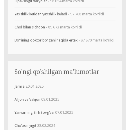
Opa-singil daryolar
- 98 054 marta ko‘rildi
Yaxshilik ketidan yaxshilik keladi
- 97 768 marta ko‘rildi
Chol bilan sichqon
- 89 673 marta ko‘rildi
Bo‘rining doktor bo‘lgani haqida ertak
- 87 870 marta ko‘rildi
So’ngi qo’shilgan ma’lumotlar
Jamila
20.01.2025
Alijon va Valijon
09.01.2025
Yanvarning Sirli Sovg‘asi
07.01.2025
Cho‘pon yigit
28.02.2024