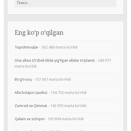
Найти:
Eng ko‘p o‘qilgan
Topishmoqlar
- 362 480 marta ko‘rildi
Ona allasi (O‘zbek tilida yig‘ilgan allalar to‘plami)
- 249 071
marta ko‘rildi
Bo’g’irsoq
- 157 437 marta ko‘rildi
Alla bolajon (audio)
- 154 752 marta ko‘rildi
Zumrad va Qimmat
- 142 055 marta ko‘rildi
Qalam va sichqon
- 105 694 marta ko‘rildi