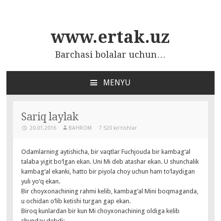
www.ertak.uz
Barchasi bolalar uchun…
MENYU
ПЕРЕЙТИ
К
СОДЕРЖАНИЮ
Sariq laylak
20.01.2016
BAHROM
7 520 ko‘rishlar
Odamlarning aytishicha, bir vaqtlar Fuchjouda bir kambag‘al
talaba yigit bo‘lgan ekan. Uni Mi deb atashar ekan. U shunchalik
kambag‘al ekanki, hatto bir piyola choy uchun ham to‘laydigan
yuli yo‘q ekan.
Bir choyxonachining rahmi kelib, kambag‘al Mini boqmaganda,
u ochidan o‘lib ketishi turgan gap ekan.
Biroq kunlardan bir kun Mi choyxonachining oldiga kelib
shunday debdi: