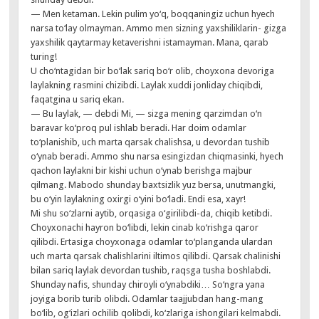
— Men ketaman. Lekin pulim yo‘q, boqqaningiz uchun hyech
narsa to‘lay olmayman. Ammo men sizning yaxshiliklarin- gizga
yaxshilik qaytarmay ketaverishni istamayman. Mana, qarab
turing!
U cho‘ntagidan bir bo‘lak sariq bo‘r olib, choyxona devoriga
laylakning rasmini chizibdi. Laylak xuddi jonliday chiqibdi,
faqatgina u sariq ekan.
— Bu laylak, — debdi Mi, — sizga mening qarzimdan o‘n
baravar ko‘proq pul ishlab beradi. Har doim odamlar
to‘planishib, uch marta qarsak chalishsa, u devordan tushib
o‘ynab beradi. Ammo shu narsa esingizdan chiqmasinki, hyech
qachon laylakni bir kishi uchun o‘ynab berishga majbur
qilmang. Mabodo shunday baxtsizlik yuz bersa, unutmangki,
bu o‘yin laylakning oxirgi o‘yini bo‘ladi. Endi esa, xayr!
Mi shu so‘zlarni aytib, orqasiga o‘girilibdi-da, chiqib ketibdi.
Choyxonachi hayron bo‘libdi, lekin cinab ko‘rishga qaror
qilibdi. Ertasiga choyxonaga odamlar to‘planganda ulardan
uch marta qarsak chalishlarini iltimos qilibdi. Qarsak chalinishi
bilan sariq laylak devordan tushib, raqsga tusha boshlabdi.
Shunday nafis, shunday chiroyli o‘ynabdiki… So‘ngra yana
joyiga borib turib olibdi. Odamlar taajjubdan hang-mang
bo‘lib, og‘izlari ochilib qolibdi, ko‘zlariga ishongilari kelmabdi.