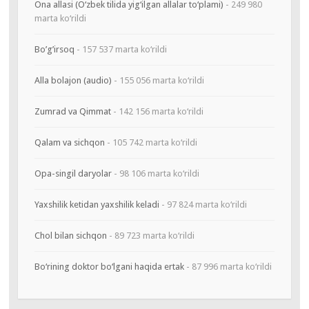
Ona allasi (O‘zbek tilida yig‘ilgan allalar to‘plami)
- 249 980
marta ko‘rildi
Bo’g’irsoq
- 157 537 marta ko‘rildi
Alla bolajon (audio)
- 155 056 marta ko‘rildi
Zumrad va Qimmat
- 142 156 marta ko‘rildi
Qalam va sichqon
- 105 742 marta ko‘rildi
Opa-singil daryolar
- 98 106 marta ko‘rildi
Yaxshilik ketidan yaxshilik keladi
- 97 824 marta ko‘rildi
Chol bilan sichqon
- 89 723 marta ko‘rildi
Bo‘rining doktor bo‘lgani haqida ertak
- 87 996 marta ko‘rildi