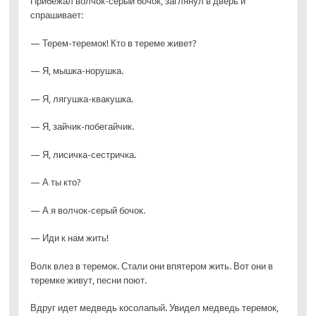
Прибежал волчок-серый бочок, заглянул в дверь и
спрашивает:
— Терем-теремок! Кто в тереме живет?
— Я, мышка-норушка.
— Я, лягушка-квакушка.
— Я, зайчик-побегайчик.
— Я, лисичка-сестричка.
— А ты кто?
— А я волчок-серый бочок.
— Иди к нам жить!
Волк влез в теремок. Стали они впятером жить. Вот они в
теремке живут, песни поют.
Вдруг идет медведь косолапый. Увидел медведь теремок,