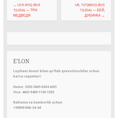
Навигация
←
UCH AYIQ (RUS
UR, TO’QMOQ (RUS
по
TILIDA) — ТРИ
TILIDA) — БЕЙ,
МЕДВЕДЯ
ДУБИНКА
→
записям
E’LON
Loyihani donat bilan qo‘llab quvvatlovchilar uchun
karta raqamlari:
Humo: 5555 3665 0304 4201
Visa: 4602 9400 1158 7293
Reklama va hamkorlik uchun
+99899 806-34-44