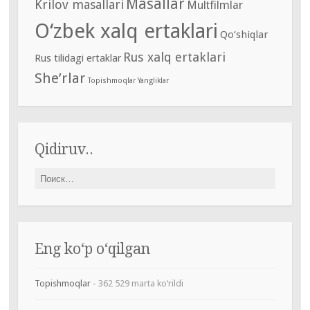
Masallar
Krilov masallari
Multfilmlar
O‘zbek xalq ertaklari
Qo‘shiqlar
Rus xalq ertaklari
Rus tilidagi ertaklar
She’rlar
Topishmoqlar
Yangliklar
Qidiruv..
Найти:
Eng ko‘p o‘qilgan
Topishmoqlar
- 362 529 marta ko‘rildi