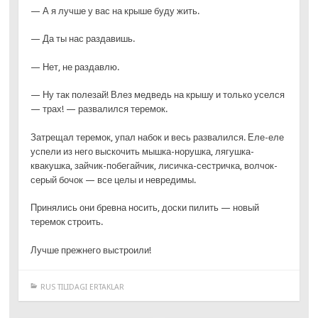
— А я лучше у вас на крыше буду жить.
— Да ты нас раздавишь.
— Нет, не раздавлю.
— Ну так полезай! Влез медведь на крышу и только уселся
— трах! — развалился теремок.
Затрещал теремок, упал набок и весь развалился. Еле-еле
успели из него выскочить мышка-норушка, лягушка-
квакушка, зайчик-побегайчик, лисичка-сестричка, волчок-
серый бочок — все целы и невредимы.
Принялись они бревна носить, доски пилить — новый
теремок строить.
Лучше прежнего выстроили!
RUS TILIDAGI ERTAKLAR