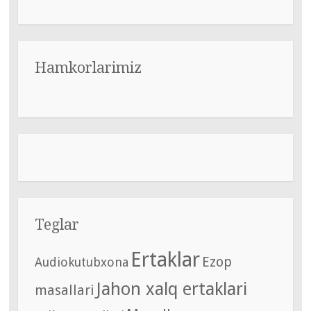
Hamkorlarimiz
Teglar
Ertaklar
Ezop
Audiokutubxona
Jahon xalq ertaklari
masallari