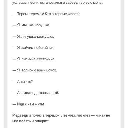
услыхал песни, остановился и заревел во всю мочь:
— Терем-теремок! Кто в тереме живет?
— Я, мышка-норушка.
— Я, лягушка-квакушка.
— Я, зайчик-побегайчик.
— Я, лисичка-сестричка.
— Я, волчок-серый бочок.
— А ты кто?
— А я медведь косолапый.
— Иди к нам жить!
Медведь и полез в теремок. Лез-лез, лез-лез — никак не
мог влезть и говорит: