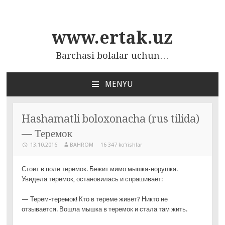
www.ertak.uz
Barchasi bolalar uchun…
MENYU
ПЕРЕЙТИ
К
СОДЕРЖАНИЮ
Hashamatli boloxonacha (rus tilida)
— Теремок
13.10.2016
BAHROM
16 347 ko‘rishlar
Стоит в поле теремок. Бежит мимо мышка-норушка.
Увидела теремок, остановилась и спрашивает:
— Терем-теремок! Кто в тереме живет? Никто не
отзывается. Вошла мышка в теремок и стала там жить.