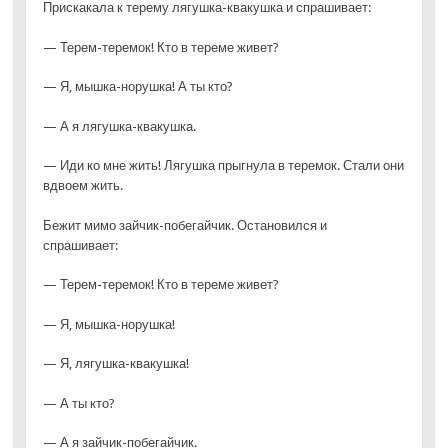
Прискакала к терему лягушка-квакушка и спрашивает:
— Терем-теремок! Кто в тереме живет?
— Я, мышка-норушка! А ты кто?
— А я лягушка-квакушка.
— Иди ко мне жить! Лягушка прыгнула в теремок. Стали они
вдвоем жить.
Бежит мимо зайчик-побегайчик. Остановился и
спрашивает:
— Терем-теремок! Кто в тереме живет?
— Я, мышка-норушка!
— Я, лягушка-квакушка!
— А ты кто?
— А я зайчик-побегайчик.