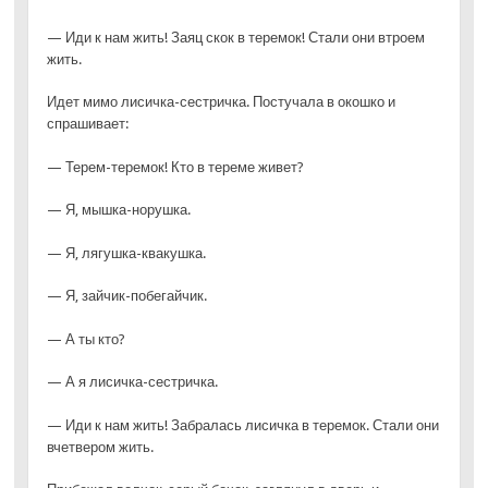
— Иди к нам жить! Заяц скок в теремок! Стали они втроем
жить.
Идет мимо лисичка-сестричка. Постучала в окошко и
спрашивает:
— Терем-теремок! Кто в тереме живет?
— Я, мышка-норушка.
— Я, лягушка-квакушка.
— Я, зайчик-побегайчик.
— А ты кто?
— А я лисичка-сестричка.
— Иди к нам жить! Забралась лисичка в теремок. Стали они
вчетвером жить.